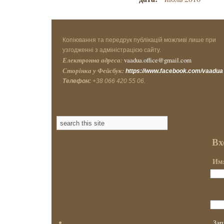
Копіювання та передрук публікацій можливі лише при
узгодженні з адміністрацією сайту.
Електронна адреса:
vaadua.office@gmail.com
Сторінка у Фейсбук:
https://www.facebook.com/vaadua
Телефон:
+38 066 420 55 06.
Вх
Имя
Зап