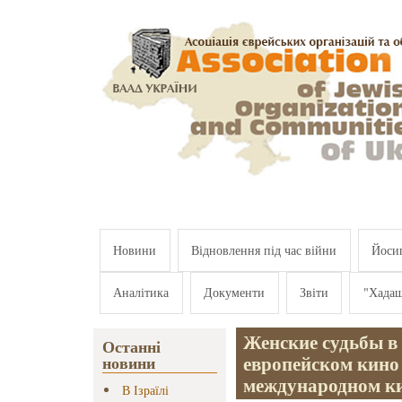
Перейти к основному содержанию
Новини
Відновлення під час війни
Йосип
Аналітика
Документи
Звіти
"Хада
Женские судьбы в
Останні
европейском кино
новини
международном к
В Ізраїлі