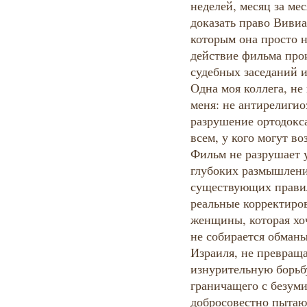
неделей, месяц за ме
доказать право Вивиа
которым она просто н
действие фильма прои
судебных заседаний 
Одна моя коллега, не
меня: не антирелигио
разрушение ортодокс
всем, у кого могут во
Фильм не разрушает у
глубоких размышлени
существующих правил
реальные корректиро
женщины, которая хо
не собирается обманы
Израиля, не превращ
изнурительную борьбу
граничащего с безум
добросовестно пытают