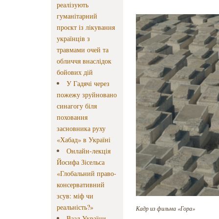
реалізують
гуманітарний
проєкт із лікування
українців з
травмами очей та
обличчя внаслідок
бойових дій
У Гадячі через
пожежу зруйновано
синагогу біля
поховання
засновника руху
«Хабад» в Україні
Онлайн-лекція
Йосифа Зісельса
«Глобальний право-
консервативний
зсув: міф чи
реальність?»
Кадр из фильма «Гора»
Ваад України