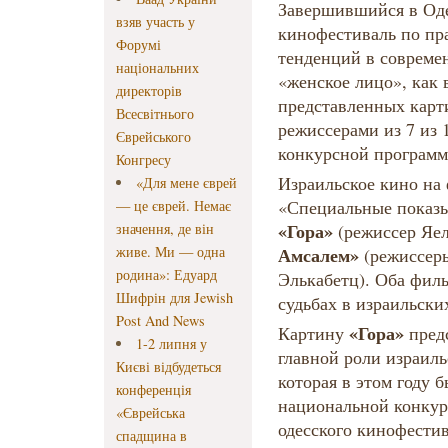
Завершившийся в Од
взяв участь у
кинофестиваль по пр
Форумі
тенденций в совреме
національних
«женское лицо», как 
директорів
представленных карти
Всесвітнього
режиссерами из 7 из
Єврейського
конкурсной програм
Конгресу
Израильское кино на 
«Для мене єврей
«Специальные показы
— це єврей. Немає
«Гора»
значення, де він
(режиссер Яе
живе. Ми — одна
Амсалем»
(режиссер
родина»: Едуард
Элькабетц). Оба фил
Шифрін для Jewish
судьбах в израильски
Post And News
«Гора»
Картину
пред
1-2 липня у
главной роли израил
Києві відбудеться
которая в этом году
конференція
национальной конкур
«Єврейська
одесского кинофести
спадщина в