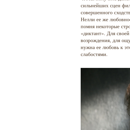
сильнейших сцен фил
совершенного сходств
Нелли ее же любовное
помня некоторые стро
«диктант». Для свое
возрождения, для ощ
нужна ее любовь к эт
слабостями.