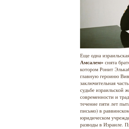
Еще одна израильска
Амсалем»
снята брат
котором Ронит Элька
главную героиню Вив
заключительная част
судьбе израильской 
современности и тра
течение пяти лет пыт
письмо) в раввинском
юридическом учрежден
разводы в Израиле. Пя