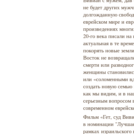
Вивиан с мужем, дав 
не будет других мужч
долгожданную свободу
еврейском мире и евр
произведениях многих
20-го века писали на
актуальная в те време
покорять новые земл
Восток не возвращали
смерти или разводног
женщины становилис
или «соломенными в
создать новую семью 
как мы видим, и в на
серьезным вопросом 
современном еврейск
Фильм «Гет, суд Вив
в номинации "Лучшая
рамках израильского