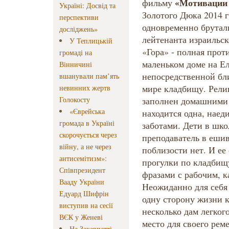
«Мотивации 
фильму
Україні: Досвід та
Золотого Дюка 2014 г
перспективи
одновременно брутал
досліджень»
лейтенанта израильс
У Теплицькій
«Гора» - полная прот
громаді на
маленьком доме на Ел
Вінничині
непосредственной бл
вшанували пам’ять
мире кладбищу. Рели
невинних жертв
Голокосту
заполнен домашними 
«Єврейська
находится одна, наед
громада в Україні
заботами. Дети в шко
скорочується через
преподаватель в ешив
війну, а не через
поблизости нет. И ее
антисемітизм»:
прогулки по кладбищ
Співпрезидент
фразами с рабочим, 
Вааду України
Неожиданно для себя
Едуард Шифрін
одну сторону жизни 
виступив на сесії
несколько дам легког
ВЄК у Женеві
место для своего рем
На Закарпатті