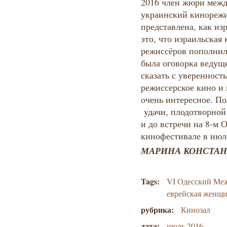
2016 член жюри межд
украинский кинорежи
представлена, как из
это, что израильская
режиссёров пополнил
была оговорка ведущ
сказать с уверенност
режиссерское кино и 
очень интересное. П
удачи, плодотворной
и до встречи на 8-м
кинофестивале в июле
МАРИНА КОНСТАНТ
Tags:
VI Одесский Ме
еврейская женщ
рубрика:
Кинозал
дата:
июль 2016