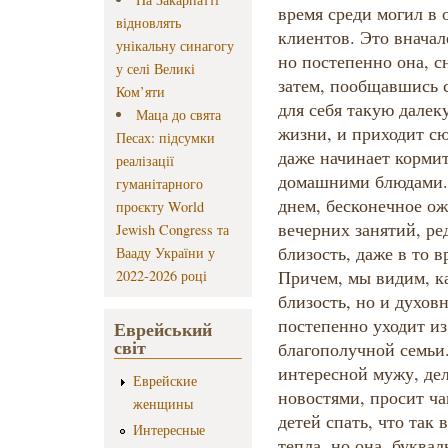
время среди могил в 
відновлять
клиентов. Это внача
унікальну синагогу
но постепенно она, с
у селі Великі
затем, пообщавшись с
Ком’яти
для себя такую далек
Маца до свята
жизни, и приходит сю
Песах: підсумки
даже начинает корми
реалізації
домашними блюдами. 
гуманітарного
днем, бесконечное ож
проєкту World
вечерних занятий, ре
Jewish Congress та
близость, даже в то в
Вааду України у
Причем, мы видим, ка
2022-2026 році
близость, но и духо
постепенно уходит и
Еврейський
світ
благополучной семьи.
интересной мужу, де
Еврейские
новостями, просит ч
женщины
детей спать, что так
Интересные
тепла, но она, буквал