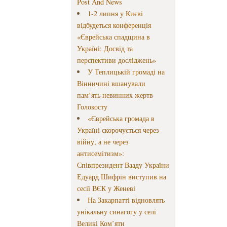
Post And News
1-2 липня у Києві
відбудеться конференція
«Єврейська спадщина в
Україні: Досвід та
перспективи досліджень»
У Теплицькій громаді на
Вінничині вшанували
пам’ять невинних жертв
Голокосту
«Єврейська громада в
Україні скорочується через
війну, а не через
антисемітизм»:
Співпрезидент Вааду України
Едуард Шифрін виступив на
сесії ВЄК у Женеві
На Закарпатті відновлять
унікальну синагогу у селі
Великі Ком’яти