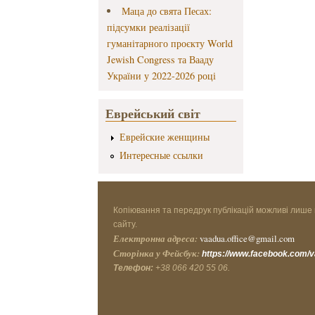
Маца до свята Песах:
підсумки реалізації
гуманітарного проєкту World
Jewish Congress та Вааду
України у 2022-2026 році
Еврейський світ
Еврейские женщины
Интересные ссылки
Копіювання та передрук публікацій можливі лише 
сайту.
Електронна адреса:
vaadua.office@gmail.com
Сторінка у Фейсбук:
https://www.facebook.com/
Телефон:
+38 066 420 55 06.