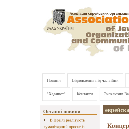
Перейти к основному содержанию
Новини
Відновлення під час війни
"Хадашот"
Контакти
Эксклюзив Ва
еврейска
Останні новини
В Ізраїлі реалізують
Концер
гуманітарний проєкт із