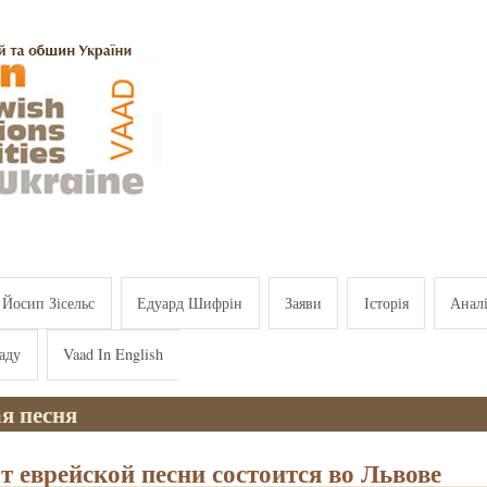
Йосип Зісельс
Едуард Шифрін
Заяви
Історія
Анал
аду
Vaad In English
я песня
т еврейской песни состоится во Львове