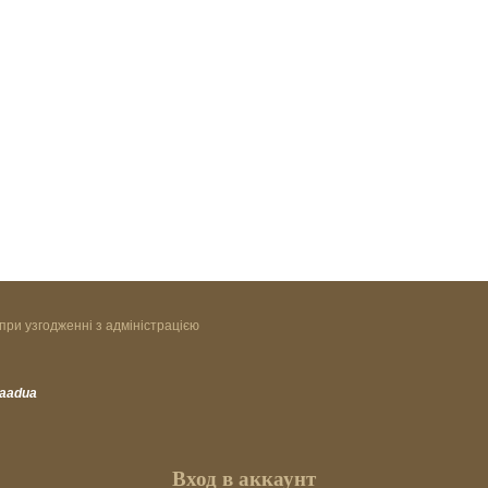
при узгодженні з адміністрацією
vaadua
Вход в аккаунт