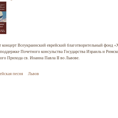
т концерт Всеукраинский еврейский благотворительный фонд «
поддержке Почетного консульства Государства Израиль и Римск
ого Прихода св. Иоанна Павла II во Львове.
ейская песня
Львов