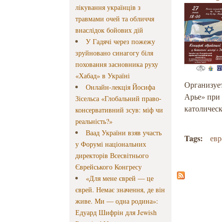
лікування українців з
травмами очей та обличчя
внаслідок бойових дій
У Гадячі через пожежу
зруйновано синагогу біля
поховання засновника руху
«Хабад» в Україні
Организуе
Онлайн-лекція Йосифа
Арье» при 
Зісельса «Глобальний право-
католическ
консервативний зсув: міф чи
реальність?»
Ваад України взяв участь
Tags:
евр
у Форумі національних
директорів Всесвітнього
Єврейського Конгресу
«Для мене єврей — це
єврей. Немає значення, де він
живе. Ми — одна родина»:
Едуард Шифрін для Jewish