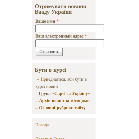
Отримувати новини
Вааду України
Ваше имя
*
Ваш электронный адрес
*
Бути в курсі
–
Пр
иєднатися, аби бути в
курсі новин
– Група
«Євреї за Україну»
–
Архів новин за місяцями
–
Основні рубрики сайту
Погода
Погода в
Киеве