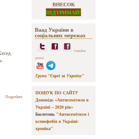
ВНЕСОК
ПІДТРИМАЙ!
Ваад України в
соціальних мережах
(vaadua
Хесед
press)
о-
Група "Євреї за Україну"
ПОШУК ПО САЙТУ
о Концерт
Подробнее
Доповідь
«Антисемітизм в
еврейской
Україні – 2020 рік»
песни
состоится
Бюлетень
"Антисемітизм і
во
ксенофобія в Україні:
Львове
хроніка"