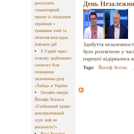
День Незалежно
реалізують
гуманітарний
проєкт із лікування
українців з
травмами очей та
обличчя внаслідок
Здобуття незалежност
бойових дій
було розтягнене у час
У Гадячі через
нарешті відірвались ві
пожежу зруйновано
синагогу біля
Tags:
Йосиф Зісельс
поховання
засновника руху
«Хабад» в Україні
Онлайн-лекція
Йосифа Зісельса
«Глобальний право-
консервативний
зсув: міф чи
реальність?»
Ваад України