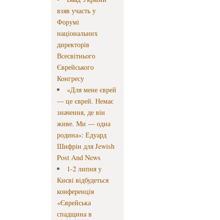
взяв участь у
Форумі
національних
директорів
Всесвітнього
Єврейського
Конгресу
«Для мене єврей
— це єврей. Немає
значення, де він
живе. Ми — одна
родина»: Едуард
Шифрін для Jewish
Post And News
1-2 липня у
Києві відбудеться
конференція
«Єврейська
спадщина в