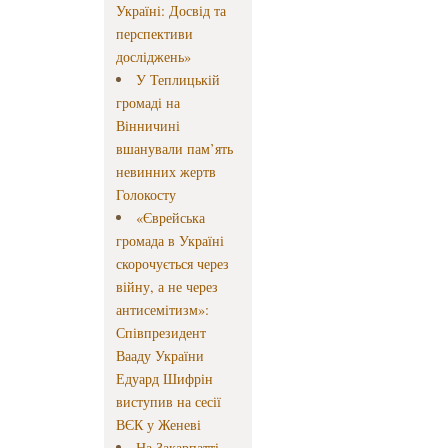
Україні: Досвід та
перспективи
досліджень»
У Теплицькій
громаді на
Вінничині
вшанували пам’ять
невинних жертв
Голокосту
«Єврейська
громада в Україні
скорочується через
війну, а не через
антисемітизм»:
Співпрезидент
Вааду України
Едуард Шифрін
виступив на сесії
ВЄК у Женеві
На Закарпатті