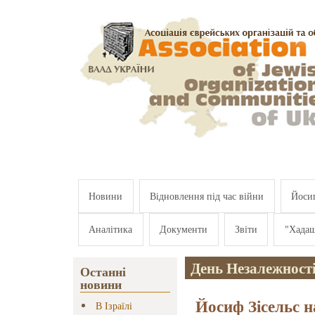
Перейти к основному содержанию
Новини
Відновлення під час війни
Йосип
Аналітика
Документи
Звіти
"Хада
День Незалежност
Останні
новини
Йосиф Зісельс н
В Ізраїлі