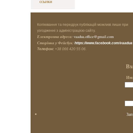
ссылки
Копіювання та передрук публікацій можливі лише при
узгодженні з адміністрацією сайту.
Електронна адреса:
vaadua.office@gmail.com
Сторінка у Фейсбук:
https://www.facebook.com/vaadua
Телефон:
+38 066 420 55 06.
Вх
Имя
Зап