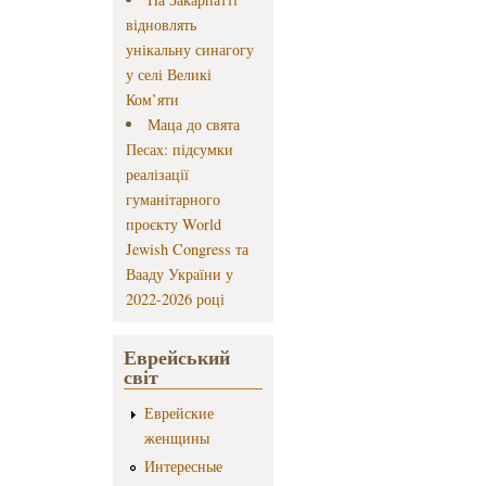
відновлять
унікальну синагогу
у селі Великі
Ком’яти
Маца до свята
Песах: підсумки
реалізації
гуманітарного
проєкту World
Jewish Congress та
Вааду України у
2022-2026 році
Еврейський
світ
Еврейские
женщины
Интересные