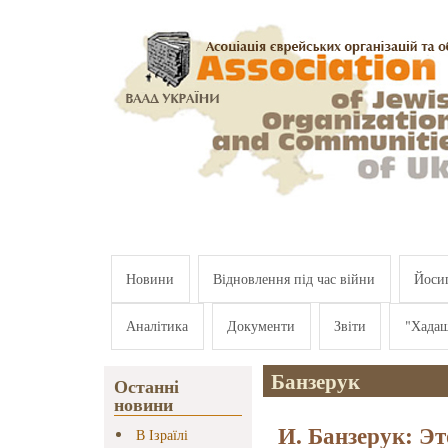
Перейти к основному содержанию
Новини
Відновлення під час війни
Йосип
Аналітика
Документи
Звіти
"Хада
Банзерук
Останні
новини
И. Банзерук: Эт
В Ізраїлі