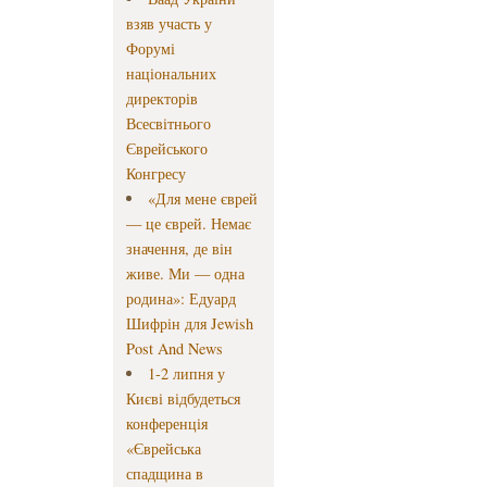
взяв участь у
Форумі
національних
директорів
Всесвітнього
Єврейського
Конгресу
«Для мене єврей
— це єврей. Немає
значення, де він
живе. Ми — одна
родина»: Едуард
Шифрін для Jewish
Post And News
1-2 липня у
Києві відбудеться
конференція
«Єврейська
спадщина в