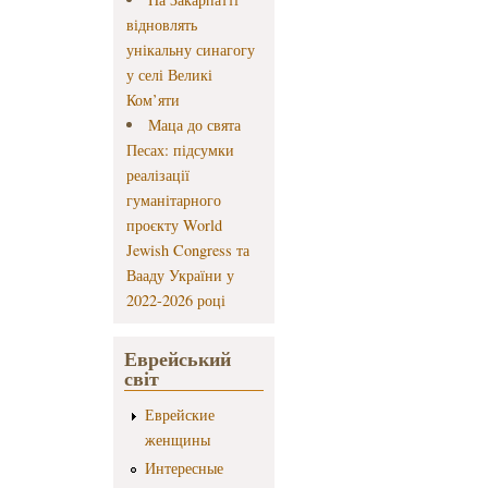
відновлять
унікальну синагогу
у селі Великі
Ком’яти
Маца до свята
Песах: підсумки
реалізації
гуманітарного
проєкту World
Jewish Congress та
Вааду України у
2022-2026 році
Еврейський
світ
Еврейские
женщины
Интересные