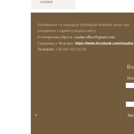
ссылки
Копіювання та передрук публікацій можливі лише при
узгодженні з адміністрацією сайту.
Електронна адреса:
vaadua.office@gmail.com
Сторінка у Фейсбук:
https://www.facebook.com/vaadua
Телефон:
+38 066 420 55 06.
Вх
Имя
Зап