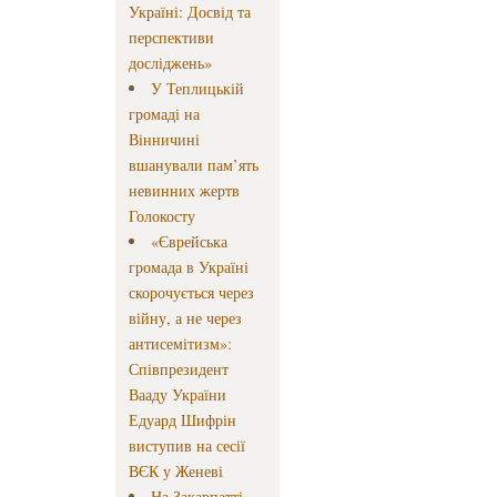
Україні: Досвід та
перспективи
досліджень»
У Теплицькій
громаді на
Вінничині
вшанували пам’ять
невинних жертв
Голокосту
«Єврейська
громада в Україні
скорочується через
війну, а не через
антисемітизм»:
Співпрезидент
Вааду України
Едуард Шифрін
виступив на сесії
ВЄК у Женеві
На Закарпатті