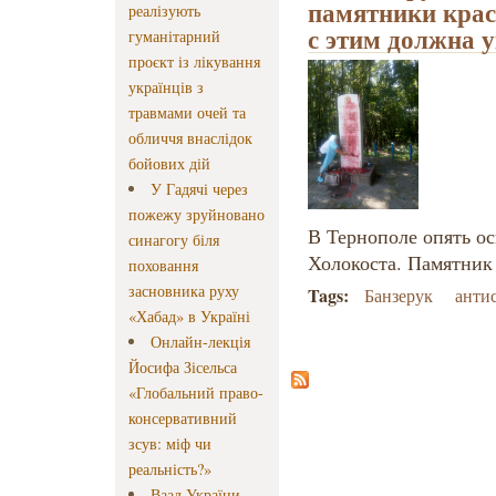
памятники крас
реалізують
с этим должна 
гуманітарний
проєкт із лікування
українців з
травмами очей та
обличчя внаслідок
бойових дій
У Гадячі через
пожежу зруйновано
В Тернополе опять о
синагогу біля
Холокоста. Памятник
поховання
засновника руху
Tags:
Банзерук
анти
«Хабад» в Україні
Онлайн-лекція
Йосифа Зісельса
«Глобальний право-
консервативний
зсув: міф чи
реальність?»
Ваад України