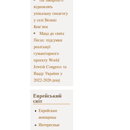
відновлять
унікальну синагогу
у селі Великі
Ком’яти
Маца до свята
Песах: підсумки
реалізації
гуманітарного
проєкту World
Jewish Congress та
Вааду України у
2022-2026 році
Еврейський
світ
Еврейские
женщины
Интересные