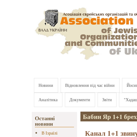
Перейти к основному содержанию
Новини
Відновлення під час війни
Йосип
Аналітика
Документи
Звіти
"Хада
Бабин Яр 1+1 бре
Останні
новини
Канал 1+1 звин
В Ізраїлі