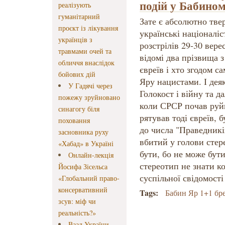
подій у Бабино
реалізують
гуманітарний
Зате є абсолютно тве
проєкт із лікування
українські націоналіс
українців з
розстрілів 29-30 вере
травмами очей та
відомі два прізвища 
обличчя внаслідок
євреїв і хто згодом с
бойових дій
Яру нацистами. І дея
У Гадячі через
Голокост і війну та д
пожежу зруйновано
коли СРСР почав руйн
синагогу біля
рятував тоді євреїв,
поховання
до числа "Праведникі
засновника руху
вбитий у голови стер
«Хабад» в Україні
бути, бо не може бути
Онлайн-лекція
стереотип не знати к
Йосифа Зісельса
суспільної свідомості 
«Глобальний право-
консервативний
Tags:
Бабин Яр 1+1 бр
зсув: міф чи
реальність?»
Ваад України