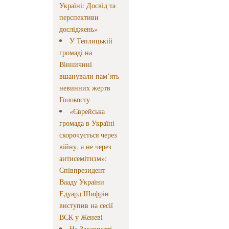
Україні: Досвід та
перспективи
досліджень»
У Теплицькій
громаді на
Вінничині
вшанували пам’ять
невинних жертв
Голокосту
«Єврейська
громада в Україні
скорочується через
війну, а не через
антисемітизм»:
Співпрезидент
Вааду України
Едуард Шифрін
виступив на сесії
ВЄК у Женеві
На Закарпатті