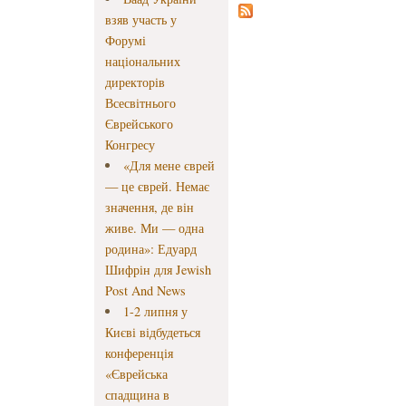
взяв участь у
Форумі
національних
директорів
Всесвітнього
Єврейського
Конгресу
«Для мене єврей
— це єврей. Немає
значення, де він
живе. Ми — одна
родина»: Едуард
Шифрін для Jewish
Post And News
1-2 липня у
Києві відбудеться
конференція
«Єврейська
спадщина в