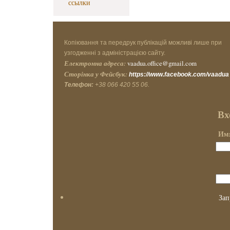
ссылки
Копіювання та передрук публікацій можливі лише при
узгодженні з адміністрацією сайту.
Електронна адреса:
vaadua.office@gmail.com
Сторінка у Фейсбук:
https://www.facebook.com/vaadua
Телефон:
+38 066 420 55 06.
Вх
Имя
Зап