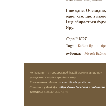
І ще одне. Очевидно
одно, хто, що, з яко
і ще збирається буду
Яру.
Сергій КОТ
Tags:
Бабин Яр 1+1 бр
рубрика:
Музей Бабин
Копіювання та передрук публікацій можливі лише при
узгодженні з адміністрацією сайту.
Електронна адреса:
vaadua.office@gmail.com
Сторінка у Фейсбук:
https://www.facebook.com/vaadua
Телефон:
+38 066 420 55 06.