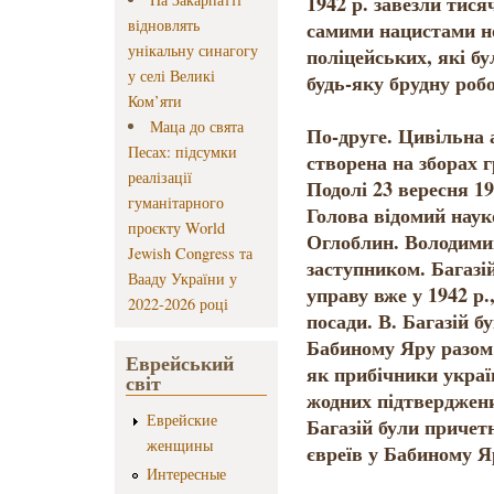
1942 р. завезли тися
відновлять
самими нацистами н
унікальну синагогу
поліцейських, які б
у селі Великі
будь-яку брудну робо
Ком’яти
Маца до свята
По-друге. Цивільна 
Песах: підсумки
створена на зборах г
реалізації
Подолі 23 вересня 19
гуманітарного
Голова відомий нау
проєкту World
Оглоблин. Володимий
Jewish Congress та
заступником. Багазі
Вааду України у
управу вже у 1942 р.
2022-2026 році
посади. В. Багазій б
Бабиному Яру разом і
Еврейський
як прибічники україн
світ
жодних підтверджени
Еврейские
Багазій були причетн
женщины
євреїв у Бабиному Я
Интересные