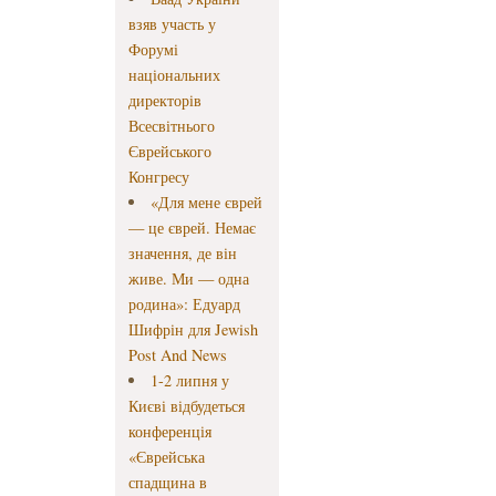
взяв участь у
Форумі
національних
директорів
Всесвітнього
Єврейського
Конгресу
«Для мене єврей
— це єврей. Немає
значення, де він
живе. Ми — одна
родина»: Едуард
Шифрін для Jewish
Post And News
1-2 липня у
Києві відбудеться
конференція
«Єврейська
спадщина в