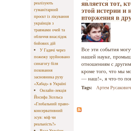
является тот, к
реалізують
этой истерии и 
гуманітарний
вторжения в др
проєкт із лікування
українців з
травмами очей та
обличчя внаслідок
бойових дій
Все эти события мог
У Гадячі через
нашей науке, промыш
пожежу зруйновано
отношениям с другим
синагогу біля
поховання
кроме того, что мы м
засновника руху
— наш!», я что-то по
«Хабад» в Україні
Tags:
Артем Русакови
Онлайн-лекція
Йосифа Зісельса
«Глобальний право-
консервативний
зсув: міф чи
реальність?»
Ваад України