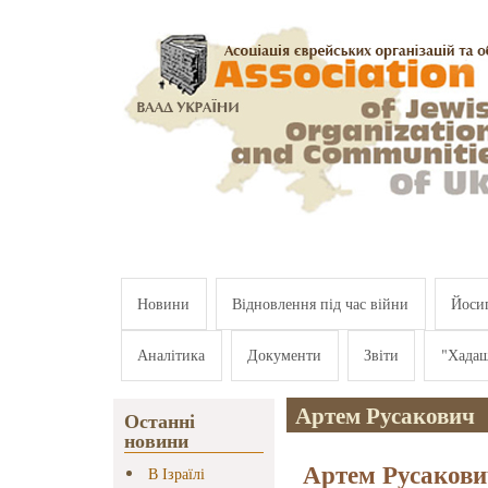
Перейти к основному содержанию
Новини
Відновлення під час війни
Йосип
Аналітика
Документи
Звіти
"Хада
Артем Русакович
Останні
новини
Артем Русакови
В Ізраїлі