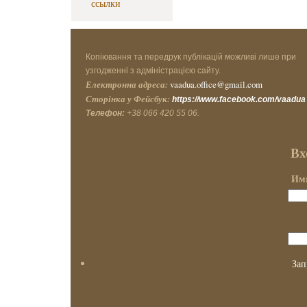
ссылки
Копіювання та передрук публікацій можливі лише при
узгодженні з адміністрацією сайту.
Електронна адреса:
vaadua.office@gmail.com
Сторінка у Фейсбук:
https://www.facebook.com/vaadua
Телефон:
+38 066 420 55 06.
Вх
Имя
Зап