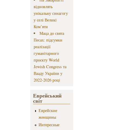
відновлять
унікальну синагогу
у селі Великі
Ком’яти
Маца до свята
Песах: підсумки
реалізації
гуманітарного
проєкту World
Jewish Congress та
Вааду України у
2022-2026 році
Еврейський
світ
Еврейские
женщины
Интересные