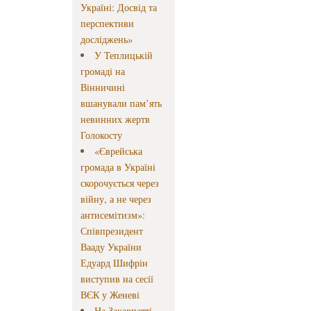
Україні: Досвід та
перспективи
досліджень»
У Теплицькій
громаді на
Вінничині
вшанували пам’ять
невинних жертв
Голокосту
«Єврейська
громада в Україні
скорочується через
війну, а не через
антисемітизм»:
Співпрезидент
Вааду України
Едуард Шифрін
виступив на сесії
ВЄК у Женеві
На Закарпатті