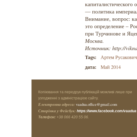
Москва.
Источник: http://vikn
Tags:
Артем Русакови
дата:
Май 2014
Копіювання та передрук публікацій можливі лише при
узгодженні з адміністрацією сайту.
Електронна адреса:
vaadua.office@gmail.com
Сторінка у Фейсбук:
https://www.facebook.com/vaadua
Телефон:
+38 066 420 55 06.