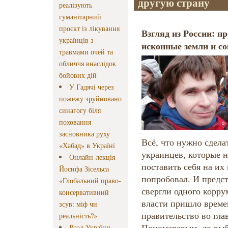
другую страну
реалізують
гуманітарний
проєкт із лікування
Взгляд из России: п
українців з
исконные земли и с
травмами очей та
обличчя внаслідок
бойових дій
У Гадячі через
пожежу зруйновано
синагогу біля
поховання
засновника руху
Всё, что нужно сдела
«Хабад» в Україні
украинцев, которые н
Онлайн-лекція
поставить себя на их 
Йосифа Зісельса
попробовал. И предст
«Глобальний право-
свергли одного корру
консервативний
власти пришло време
зсув: міф чи
правительство во гла
реальність?»
Пономаревым, до выб
Ваад України