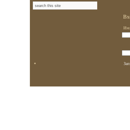
Вх
Имя
Зап