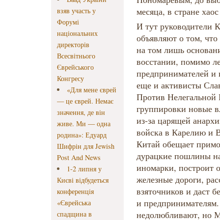
месяца, в стране хаос
взяв участь у
Форумі
И тут руководители Китая и Финляндии громогласно объявляют о том, что в России у власти фашисты — на том лишь основании, что в общенародном восстании, помимо левых, либералов, рабочих, предпринимателей и интеллигенции, участвовали еще и активисты Славянского Союза и Движения Против Нелегальной Иммиграции, а их вооруженные группировки новые власти еще не могут разоружить из-за царящей анархии. Финляндия тут же вводит войска в Карелию и Выборг, а Китай — в Приморье. Китай обещает приморцам, что отменит все эти дурацкие пошлины на подержанные японские иномарки, построит отличные автомобильные и железные дороги, расстреляет всех чиновников-взяточников и даст беспроцентные кредиты фермерам и предпринимателям. Китайцев, конечно, там недолюбливают, но Москву ненавидят еще больше. Ну а жителей Карелии и убеждать ни в чем не надо: большинство были в Финляндии и могут сравнить, где им будет лучше. В этих регионах проходят референдумы, карелы и приморцы дружно голосуют за присоединение к указанным странам. А может и не дружно — фиг разберешь, китайцы-то вообще альтернативные выборы не умеют проводить, у них всегда 99% избирателей голосуют за коммунистическую партию. Тем временем финны и китайцы не успокаиваются и засылают в другие приграничные регионы России оружие и военных. В Хабаровске, Благовещенске, Улан-Удэ, Мурманске, Архангельске и других городах на митингах, собравших меньше одного процента городского населения, местных авторитетных бизнесменов провозглашают «народными мэрами». Эти самопровозглашенные мэры сразу создают вооруженные отряды и перестают подчиняться центральной власти. А когда российские власти пытаются подавить сепаратизм, то финские и китайские дипломаты выражают возмущение: «На каком основании российские войска находятся в Мурманске и Архангельске?», — гремит на заседании ООН представитель Финляндии. «Хабаровские и благовещенские патриоты не сдаются и ведут борьбу с фашистской московской хунтой!», — вещает на Сибирь на русском языке китайское телевидение. В Санкт-Петербурге, где фанаты «Зенита» и «Спартака» собрались провести по Невскому проспекту шествие за сохранение России с криками «*имя премьера Финляндии* — *неприличное слово*», на их митинг нападают с оружием профинлядские активисты. Разъяренные фанаты дают им сдачи и идут громить лагерь сторонников присоединения к Финляндии, который вот уже несколько недель находится на Исаакиевской площади. Профинляндские активисты отступают в гостиницу «Астория», отстреливаются с крыши, фанаты закидывают их бутылками с зажигательной смесью. Происходит пожар, в котором гибнет несколько десятков человек. И тут финские журналисты и блогеры пишут: «Вот видите! Правильно мы Карелию заняли. Иначе бы с ее жителями сделали то же самое». Не очень реалистично? Безусловно. У России есть ядерное оружие, и на нас никто нападать таким наглым образом не будет. Хотя, если что, в советские годы был анекдот: «Из сводки новостей 2000-го года: "на китайско-финляндской границе все спокойно"». Ну, а вот украинцам анекдот про русско-молдавскую границу, думаю, уже не кажется смешным. Теперь пару слов про «исконно русские земли». Граждане, нет никаких исконных земель, а то, что вы называете исконным, таковым, скорее всего, не является! Как говорил наш преподаватель по географии в университете: «Исконные обитатели земли — это ее предпоследние обитатели». У нас у самих полно территорий, которые сложно назвать исконно русскими и которыми мы владеем на самых разных основаниях. «Вы нам, гады, еще за Итуруп и Кунашир ответите!», — скажут японцы. «Почему мы должны соблюдать дурацкий Пекинский договор, который подписал в 1860 г. какой-то тупой Айсиньгеро Исинь! Его небось русские напоили. Да и вообще мало ли когда мы с кем какие договора подписывали!», — рассудят китайцы. «Русские православные фашисты наверняка перережут наших братьев-буддистов в Бурятии и Туве, мы должны их защитить!», – решат монголы. «С какой стати Алтай, Башкирия, Казань, Тюмень, Астрахань — исконные тюркские земли и города — принадлежат славянам. Нужно восстанавливать Тюркский каганат в его нормальных границах», — внезапно вспомн
національних
директорів
Всесвітнього
Єврейського
Конгресу
«Для мене єврей
— це єврей. Немає
значення, де він
живе. Ми — одна
родина»: Едуард
Шифрін для Jewish
Post And News
1-2 липня у
Києві відбудеться
конференція
«Єврейська
спадщина в