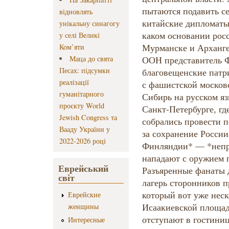
відновлять
унікальну синагогу
у селі Великі
Ком’яти
Маца до свята
Песах: підсумки
реалізації
гуманітарного
проєкту World
Jewish Congress та
Вааду України у
2022-2026 році
Еврейський
світ
Еврейские
женщины
Интересные