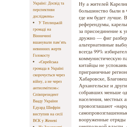
Україні: Досвід та
перспективи
досліджень»
У Теплицькій
громаді на
Вінничині
вшанували пам’ять
невинних жертв
Голокосту
«Єврейська
громада в Україні
скорочується через
війну, а не через
антисемітизм»:
Співпрезидент
Вааду України
Едуард Шифрін
виступив на сесії
ВЄК у Женеві
На Закарпатті