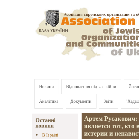
Перейти к основному содержанию
Новини
Відновлення під час війни
Йосип
Аналітика
Документи
Звіти
"Хада
Артем Русакович:
Останні
является тот, кто 
новини
истерии и ненавис
В Ізраїлі