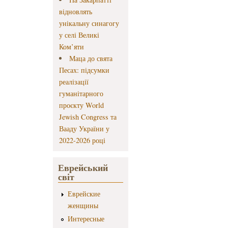
відновлять
унікальну синагогу
у селі Великі
Ком’яти
Маца до свята
Песах: підсумки
реалізації
гуманітарного
проєкту World
Jewish Congress та
Вааду України у
2022-2026 році
Еврейський
світ
Еврейские
женщины
Интересные