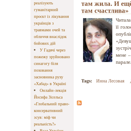
там жила. И ещё
реалізують
там счастлива»
гуманітарний
проєкт із лікування
Читала
українців з
її гол
травмами очей та
опубл
обличчя внаслідок
«Девуш
бойових дій
зустрі
У Гадячі через
мене –
пожежу зруйновано
парале
синагогу біля
поховання
засновника руху
Tags:
Инна Лесовая
«Хабад» в Україні
Онлайн-лекція
Йосифа Зісельса
«Глобальний право-
консервативний
зсув: міф чи
реальність?»
Ваад України