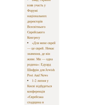
взяв участь у
Форумі
національних
директорів
Всесвітнього
Єврейського
Конгресу
«Для мене єврей
— це єврей. Немає
значення, де він
живе. Ми — одна
родина»: Едуард
Шифрін для Jewish
Post And News
1-2 липня у
Києві відбудеться
конференція
«Єврейська
спадщина в