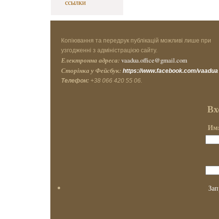
ссылки
Копіювання та передрук публікацій можливі лише при
узгодженні з адміністрацією сайту.
Електронна адреса:
vaadua.office@gmail.com
Сторінка у Фейсбук:
https://www.facebook.com/vaadua
Телефон:
+38 066 420 55 06.
Вх
Имя
Зап