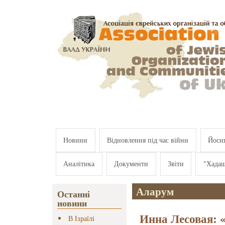
Перейти к основному содержанию
Новини
Відновлення під час війни
Йосип
Аналітика
Документи
Звіти
"Хада
Аларум
Останні
новини
Инна Лесовая: «
В Ізраїлі