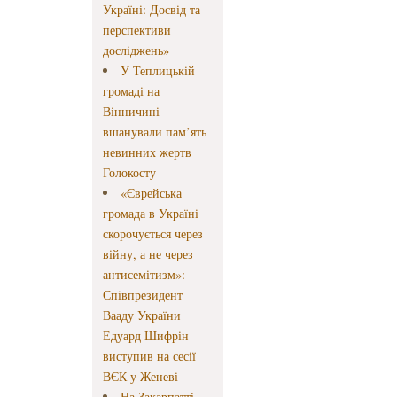
Україні: Досвід та
перспективи
досліджень»
У Теплицькій
громаді на
Вінничині
вшанували пам’ять
невинних жертв
Голокосту
«Єврейська
громада в Україні
скорочується через
війну, а не через
антисемітизм»:
Співпрезидент
Вааду України
Едуард Шифрін
виступив на сесії
ВЄК у Женеві
На Закарпатті