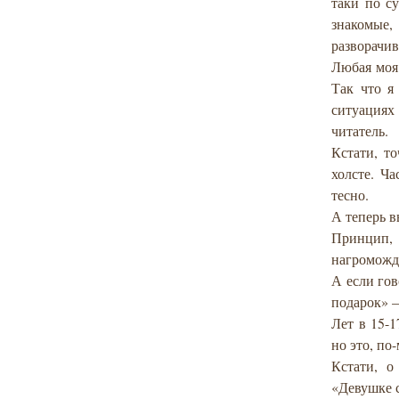
таки по с
знакомые
разворачив
Любая моя 
Так что я
ситуациях
читатель.
Кстати, т
холсте. Ч
тесно.
А теперь 
Принцип,
нагроможд
А если гов
подарок» –
Лет в 15-1
но это, по-
Кстати, о
«Девушке с