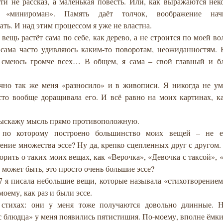
ути не рассказ, а маленькая повесть. Или, как выражаются не
, «минироман». Память даёт толчок, воображение нач
ать. И над этим процессом я уже не властна.
вещь растёт сама по себе, как дерево, а не строится по моей вол
 сама часто удивляюсь каким-то поворотам, неожиданностям.
 смеюсь громче всех… В общем, я сама – свой главный и б
очно так же меня «разносило» и в живописи. Я никогда не ум
асто вообще доращивала его. И всё равно на моих картинах, к
выскажу мысль прямо противоположную.
 по которому построено большинство моих вещей – не е
ение множества эссе? Ну да, крепко сцепленных друг с другом
орить о таких моих вещах, как «Верочка», «Девочка с таксой»,
 может быть, это просто очень большие эссе?
7 я писала небольшие вещи, которые называла «стихотворением
моему, как раз и были эссе.
 стихах: они у меня тоже получаются довольно длинные. 
 блюдца» у меня появились пятистишия. По-моему, вполне ёмки