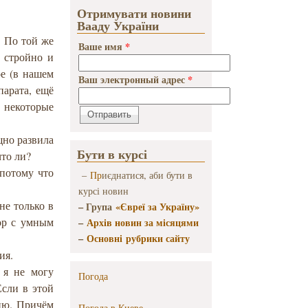
Отримувати новини
Вааду України
. По той же
Ваше имя
*
 стройно и
ое (в нашем
Ваш электронный адрес
*
парата, ещё
некоторые
щно развила
Бути в курсі
что ли?
 потому что
–
Пр
иєднатися, аби бути в
курсі новин
не только в
– Група
«Євреї за Україну»
вор с умным
–
Архів новин за місяцями
–
Основні рубрики сайту
ия.
 я не могу
Погода
Если в этой
ию. Причём
Погода в
Киеве