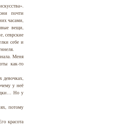
искусства».
они почти
них часами,
ивые вещи,
е, севрские
елки себе и
уннеля.
знала. Меня
оты как-то
х девочках,
очему у неё
одки… Но у
ях, потому
го красота