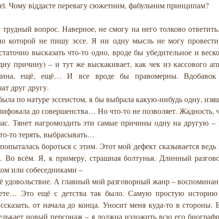
сеї. Чому віддаєте перевагу сюжетним, фабульним принципам?
у трудный вопрос. Наверное, не смогу на него толково ответить
по которой не пишу эссе. Я ни одну мысль не могу провести
статочно высказать что-то одно, вроде бы убедительное и веск
дну причину) – и тут же выскакивает, как чек из кассового ап
чина, ещё, ещё… И все вроде бы правомерны. Вдобавок 
ат друг другу.
была по натуре эссеистом, я бы выбрала какую-нибудь одну, изя
лифовала до совершенства… Но что-то не позволяет. Жадность, 
час. Тянет нагромоздить эти самые причины одну на другую –
то-то терять, выбрасывать…
 попыталась бороться с этим. Этот мой дефект сказывается ведь 
е. Во всём. Я, к примеру, страшная болтунья. Длинный разго
ком или собеседниками –
ё удовольствие. А главный мой разговорный жанр – воспоминан
ете… Это ещё с детства так было. Самую простую историю
ссказать, от начала до конца. Уносит меня куда-то в стороны. 
елькает новый персонаж – я должна изложить всю его биограф