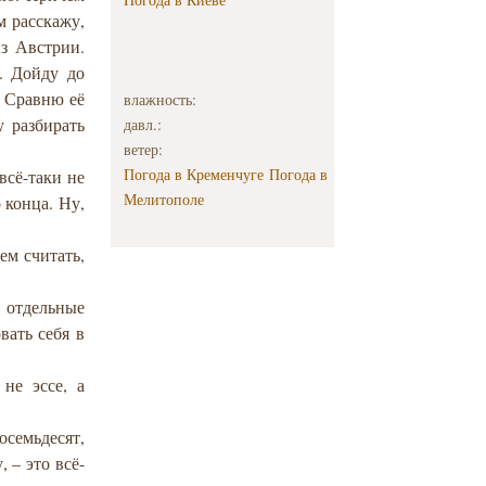
м расскажу,
из Австрии.
. Дойду до
. Сравню её
влажность:
у разбирать
давл.:
ветер:
Погода в Кременчуге
Погода в
всё-таки не
Мелитополе
 конца. Ну,
ем считать,
 отдельные
вать себя в
не эссе, а
осемьдесят,
 – это всё-