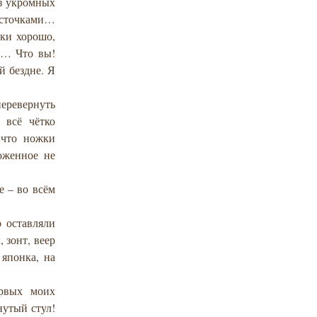
из укромных
источками…
ски хорошо,
й… Что вы!
й бездне. Я
перевернуть
 всё чётко
 что ножки
оженное не
е – во всём
о оставляли
 зонт, веер
 японка, на
ервых моих
нутый стул!