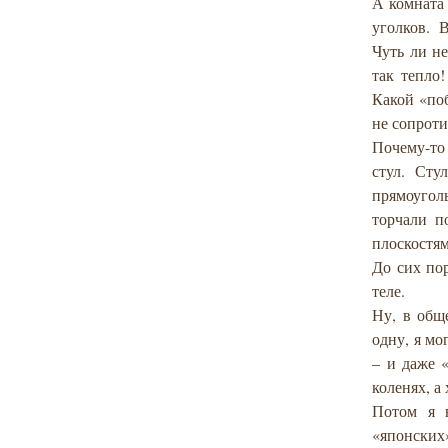
А комната
уголков. 
Чуть ли не
так тепло
Какой «поб
не сопроти
Почему-то 
стул. Сту
прямоугол
торчали п
плоскостя
До сих пор
теле.
Ну, в общ
одну, я мо
– и даже 
коленях, а
Потом я 
«японских»