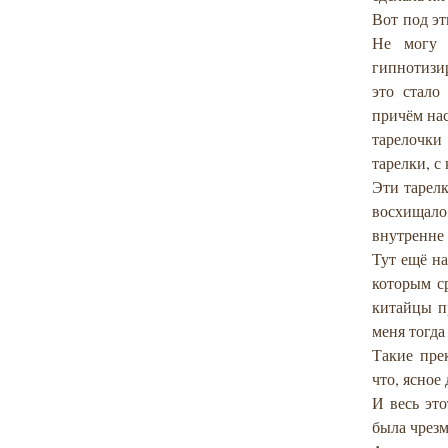
Вот под эт
Не могу 
гипнотизир
это стало
причём нас
тарелочки 
тарелки, с
Эти тарелк
восхищало
внутренне 
Тут ещё на
которым с
китайцы п
меня тогда
Такие пре
что, ясное
И весь эт
была чрез