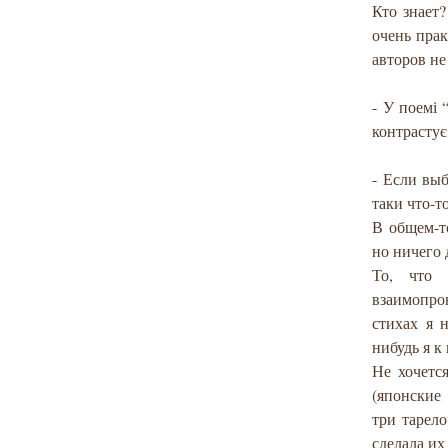
Кто знает?
очень пра
авторов не
- У поемі 
контрастує
- Если выб
таки что-т
В общем-то
но ничего 
То, что
взаимопро
стихах я 
нибудь я к
Не хочется
(японские
три тарел
сделала их