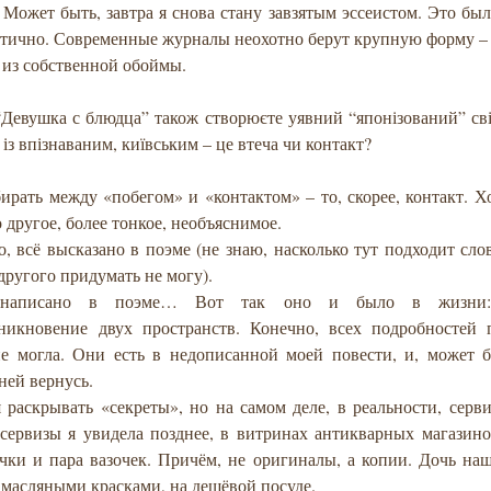
 Может быть, завтра я снова стану завзятым эссеистом. Это бы
ктично. Современные журналы неохотно берут крупную форму –
 из собственной обоймы.
“Девушка с блюдца” також створюєте уявний “японізований” сві
 із впізнаваним, київським – це втеча чи контакт?
ирать между «побегом» и «контактом» – то, скорее, контакт. Хо
о другое, более тонкое, необъяснимое.
, всё высказано в поэме (не знаю, насколько тут подходит сло
другого придумать не могу).
 написано в поэме… Вот так оно и было в жизни: 
никновение двух пространств. Конечно, всех подробностей 
не могла. Они есть в недописанной моей повести, и, может б
 ней вернусь.
 раскрывать «секреты», но на самом деле, в реальности, серв
 сервизы я увидела позднее, в витринах антикварных магазин
очки и пара вазочек. Причём, не оригиналы, а копии. Дочь на
 масляными красками, на дешёвой посуде.