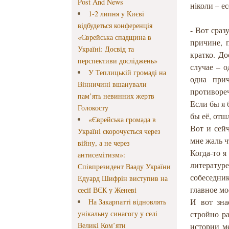
Post And News
ніколи – е
1-2 липня у Києві
відбудеться конференція
- Вот сраз
«Єврейська спадщина в
причине, 
Україні: Досвід та
кратко. До
перспективи досліджень»
случае – о
У Теплицькій громаді на
одна при
Вінничині вшанували
противореч
пам’ять невинних жертв
Если бы я 
Голокосту
бы её, отш
«Єврейська громада в
Вот и сей
Україні скорочується через
мне жаль ч
війну, а не через
Когда-то я
антисемітизм»:
литератур
Співпрезидент Вааду України
собеседни
Едуард Шифрін виступив на
главное мо
сесії ВЄК у Женеві
И вот зна
На Закарпатті відновлять
унікальну синагогу у селі
стройно ра
Великі Ком’яти
истории м