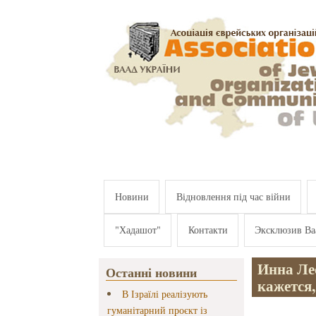
Перейти к основному содержанию
Новини
Відновлення під час війни
"Хадашот"
Контакти
Эксклюзив Ва
Инна Лес
Останні новини
кажется,
В Ізраїлі реалізують
гуманітарний проєкт із