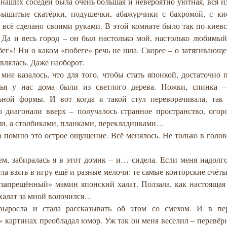
 наших соседей была очень большая и невероятно уютная, вся 
Вышитые скатёрки, подушечки, абажурчики с бахромой, с к
 всё сделано своими руками. В этой комнате было так по-киев
! Да и весь город – он был настолько мой, настолько любимы
ег»! Ни о каком «побеге» речь не шла. Скорее – о затягивающе
влялась. Даже наоборот.
мне казалось, что для того, чтобы стать японкой, достаточно 
лья у нас дома были из светлого дерева. Ножки, спинка –
ьной формы. И вот когда я такой стул переворачивала, так
о диагонали вверх – получалось странное пространство, огор
ми, а столбиками, планками, перекладинками…
 помню это острое ощущение. Всё менялось. Не только в голов
ем, забиралась я в этот домик – и… сидела. Если меня надолг
гла взять в игру ещё и разные мелочи: те самые конторские счёты,
«запрещённый» мамин японский халат. Ползала, как настоящая
 халат за мной волочился…
выросла и стала рассказывать об этом со смехом. И в п
 картинах преобладал юмор. Уж так он меня веселил – перевёр