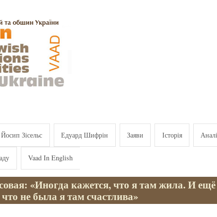
Йосип Зісельс
Едуард Шифрін
Заяви
Історія
Анал
аду
Vaad In English
овая: «Иногда кажется, что я там жила. И ещё
 что не была я там счастлива»