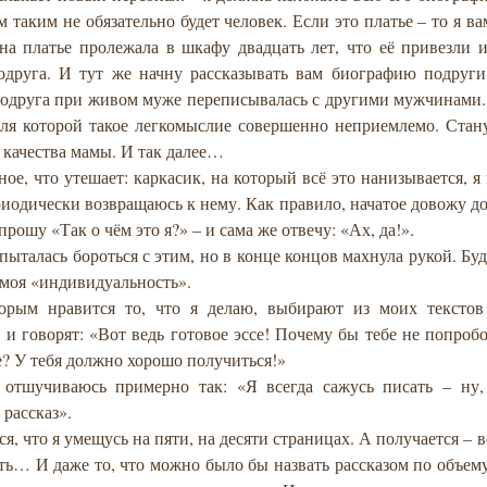
 таким не обязательно будет человек. Если это платье – то я ва
 на платье пролежала в шкафу двадцать лет, что её привезли 
друга. И тут же начну рассказывать вам биографию подруги
 подруга при живом муже переписывалась с другими мужчинами
для которой такое легкомыслие совершенно неприемлемо. Стан
 качества мамы. И так далее…
ое, что утешает: каркасик, на который всё это нанизывается, я 
иодически возвращаюсь к нему. Как правило, начатое довожу до
спрошу «Так о чём это я?» – и сама же отвечу: «Ах, да!».
 пыталась бороться с этим, но в конце концов махнула рукой. Буд
 моя «индивидуальность».
орым нравится то, что я делаю, выбирают из моих текстов
и говорят: «Вот ведь готовое эссе! Почему бы тебе не попробо
? У тебя должно хорошо получиться!»
отшучиваюсь примерно так: «Я всегда сажусь писать – ну, 
рассказ».
я, что я умещусь на пяти, на десяти страницах. А получается – в
ть… И даже то, что можно было бы назвать рассказом по объему,