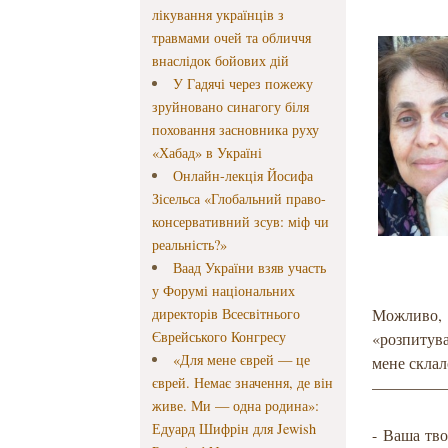
лікування українців з
травмами очей та обличчя
внаслідок бойових дій
У Гадячі через пожежу
зруйновано синагогу біля
поховання засновника руху
«Хабад» в Україні
Онлайн-лекція Йосифа
Зісельса «Глобальний право-
консервативний зсув: міф чи
реальність?»
Ваад України взяв участь
у Форумі національних
директорів Всесвітнього
Можливо, 
Єврейського Конгресу
«розпитува
«Для мене єврей — це
мене склал
єврей. Немає значення, де він
————
живе. Ми — одна родина»:
Едуард Шифрін для Jewish
- Ваша тво