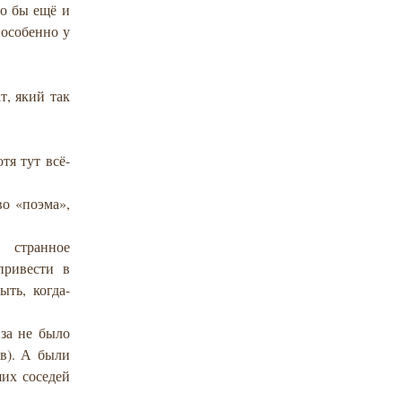
ло бы ещё и
 особенно у
т, який так
тя тут всё-
во «поэма»,
странное
привести в
ыть, когда-
иза не было
ов). А были
ших соседей