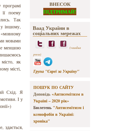
ВНЕСОК
у програмі
ПІДТРИМАЙ!
 її поему
лись. Так
 у іншому,
Ваад України в
соціальних мережах
у «мовному
ими мовами
 не меншою
(vaadua
алишаємось
press)
 місто, як
ному місті,
Група "Євреї за Україну"
ПОШУК ПО САЙТУ
ий Схід. Я
Доповідь
«Антисемітизм в
мотиви. І у
Україні – 2020 рік»
онії»)
Бюлетень
"Антисемітизм і
ксенофобія в Україні:
хроніка"
е, здається,