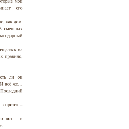
которые мои
инает его
е, как дом.
 В смешных
лагодарный
ещалась на
ак правило,
сть ли он
. И всё же…
 «Последний
 в прозе» –
Но вот – в
е.