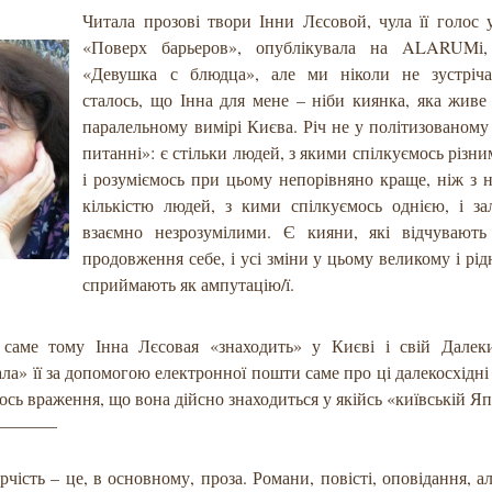
Читала прозові твори Інни Лєсовой, чула її голос 
«Поверх барьеров», опублікувала на ALARUMі,
«Девушка с блюдца», але ми ніколи не зустріча
сталось, що Інна для мене – ніби киянка, яка живе
паралельному вимірі Києва. Річ не у політизованом
питанні»: є стільки людей, з якими спілкуємось різн
і розуміємось при цьому непорівняно краще, ніж з
кількістю людей, з кими спілкуємось однією, і з
взаємно незрозумілими. Є кияни, які відчувають
продовження себе, і усі зміни у цьому великому і рід
сприймають як ампутацію/ї.
саме тому Інна Лєсовая «знаходить» у Києві і свій Далек
ла» її за допомогою електронної пошти саме про ці далекосхідні 
ось враження, що вона дійсно знаходиться у якійсь «київській Яп
————
рчість – це, в основному, проза. Романи, повісті, оповідання, ал