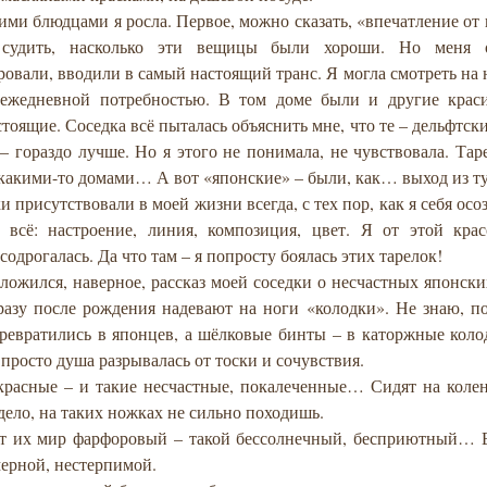
ими блюдцами я росла. Первое, можно сказать, «впечатление от 
судить, насколько эти вещицы были хороши. Но меня 
овали, вводили в самый настоящий транс. Я могла смотреть на 
 ежедневной потребностью. В том доме были и другие крас
тоящие. Соседка всё пыталась объяснить мне, что те – дельфтски
– гораздо лучше. Но я этого не понимала, не чувствовала. Тар
 какими-то домами… А вот «японские» – были, как… выход из т
и присутствовали в моей жизни всегда, с тех пор, как я себя осо
 всё: настроение, линия, композиция, цвет. Я от этой крас
содрогалась. Да что там – я попросту боялась этих тарелок!
ложился, наверное, рассказ моей соседки о несчастных японски
разу после рождения надевают на ноги «колодки». Не знаю, п
ревратились в японцев, а шёлковые бинты – в каторжные кол
 просто душа разрывалась от тоски и сочувствия.
красные – и такие несчастные, покалеченные… Сидят на колен
 дело, на таких ножках не сильно походишь.
от их мир фарфоровый – такой бессолнечный, бесприютный… Е
мерной, нестерпимой.