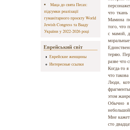
Маца до свята Песах:
персонажем
підсумки реалізації
что ткань
гуманітарного проєкту World
Мамина по
Jewish Congress та Вааду
того, что
України у 2022-2026 році
с мамой, 
моральные
Еврейський світ
Единственн
теряю. Пер
Еврейские женщины
разве что 
Интересные ссылки
Когда-то я
что такова
Люди, кот
фрагменты 
этом жанре
Обычно я 
небольшой 
Мне кажетс
сто двадца