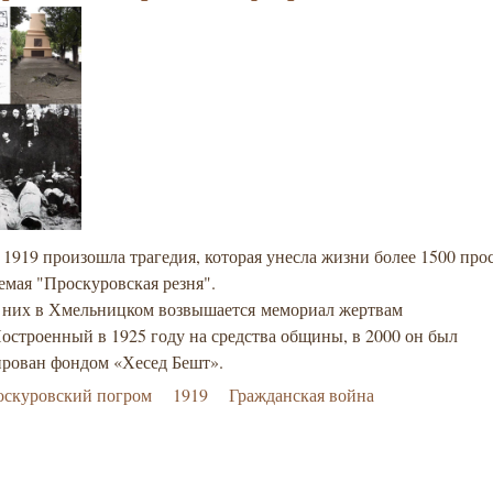
 1919 произошла трагедия, которая унесла жизни более 1500 про
емая "Проскуровская резня".
о них в Хмельницком возвышается
мемориал жертвам
остроенный в 1925 году на средства общины, в 2000 он был
ирован фондом «Хесед Бешт».
оскуровский погром
1919
Гражданская война