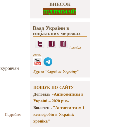
ВНЕСОК
ПІДТРИМАЙ!
Ваад України в
соціальних мережах
(vaadua
press)
скуровчан -
Група "Євреї за Україну"
ПОШУК ПО САЙТУ
Доповідь
«Антисемітизм в
Україні – 2020 рік»
Бюлетень
"Антисемітизм і
о
ксенофобія в Україні:
Подробнее
Проскуровский
хроніка"
погром – 15
февраля 1919