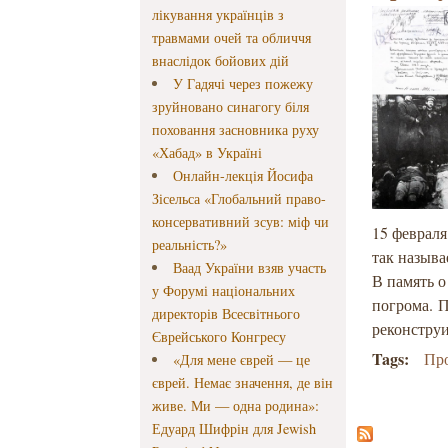
лікування українців з
травмами очей та обличчя
внаслідок бойових дій
У Гадячі через пожежу
зруйновано синагогу біля
поховання засновника руху
«Хабад» в Україні
Онлайн-лекція Йосифа
Зісельса «Глобальний право-
консервативний зсув: міф чи
15 февраля
реальність?»
так называ
Ваад України взяв участь
В память 
у Форумі національних
погрома. П
директорів Всесвітнього
реконстру
Єврейського Конгресу
Tags:
Пр
«Для мене єврей — це
єврей. Немає значення, де він
живе. Ми — одна родина»:
Едуард Шифрін для Jewish