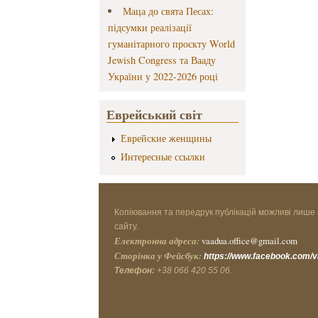
Маца до свята Песах:
підсумки реалізації
гуманітарного проєкту World
Jewish Congress та Вааду
України у 2022-2026 році
Еврейський світ
Еврейские женщины
Интересные ссылки
Копіювання та передрук публікацій можливі лише 
сайту.
Електронна адреса:
vaadua.office@gmail.com
Сторінка у Фейсбук:
https://www.facebook.com/
Телефон:
+38 066 420 55 06.