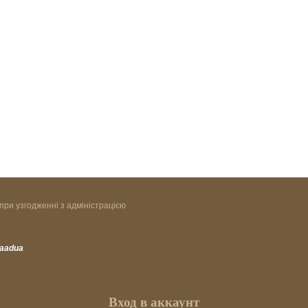
при узгодженні з адміністрацією
vaadua
Вход в аккаунт