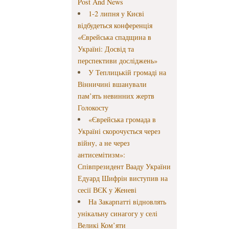
Post And News
1-2 липня у Києві
відбудеться конференція
«Єврейська спадщина в
Україні: Досвід та
перспективи досліджень»
У Теплицькій громаді на
Вінничині вшанували
пам’ять невинних жертв
Голокосту
«Єврейська громада в
Україні скорочується через
війну, а не через
антисемітизм»:
Співпрезидент Вааду України
Едуард Шифрін виступив на
сесії ВЄК у Женеві
На Закарпатті відновлять
унікальну синагогу у селі
Великі Ком’яти