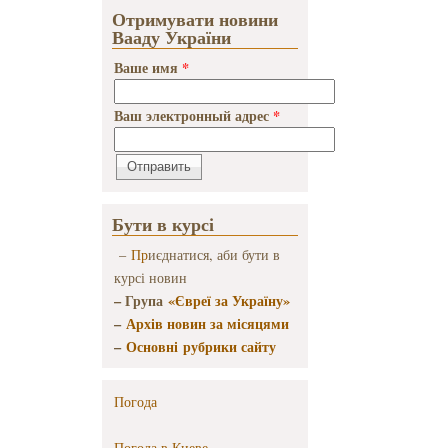
года
Отримувати новини
Вааду України
Ваше имя
*
Ваш электронный адрес
*
Бути в курсі
–
Пр
иєднатися, аби бути в
курсі новин
– Група
«Євреї за Україну»
–
Архів новин за місяцями
–
Основні рубрики сайту
Погода
Погода в
Киеве