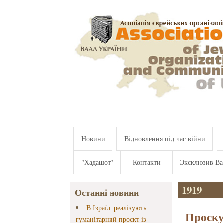
Перейти к основному содержанию
Новини
Відновлення під час війни
"Хадашот"
Контакти
Эксклюзив Ва
1919
Останні новини
В Ізраїлі реалізують
Проску
гуманітарний проєкт із