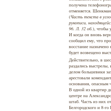
получена телефоногра
отменяется. Шенкман 
(
Часть текста в угло
рукописи, находящейся
96. Л. 32 об.
), чтобы 
И когда он вновь вер
сообщил ему, что пр
восстание назначено п
будет возвещено выс
Действительно, в шес
раздались выстрелы, 
делом большевики за
арестовали комендант
основания, опасным 
В одной из квартир д
центре на Александр
штаб. Часть из них о
Белгородского и 8-го