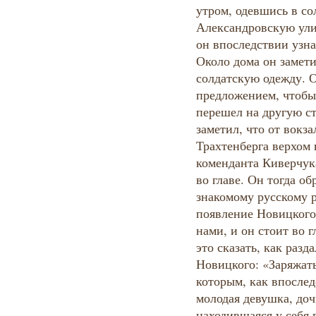
утром, одевшись в со
Александровскую улиц
он впоследствии узн
Около дома он замети
солдатскую одежду. О
предложением, чтобы
перешел на другую ст
заметил, что от вокз
Трахтенберга верхом 
коменданта Киверчук
во главе. Он тогда о
знакомому русскому р
появление Новицкого
нами, и он стоит во г
это сказать, как разд
Новицкого: «Заряжать
которым, как впослед
молодая девушка, доч
находившаяся у себя