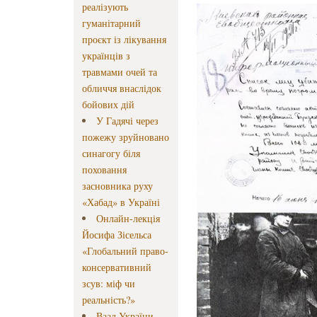
реалізують
гуманітарний
проєкт із лікування
українців з
травмами очей та
обличчя внаслідок
бойових дій
У Гадячі через
пожежу зруйновано
синагогу біля
поховання
засновника руху
«Хабад» в Україні
Онлайн-лекція
Йосифа Зісельса
«Глобальний право-
консервативний
зсув: міф чи
реальність?»
Ваад України