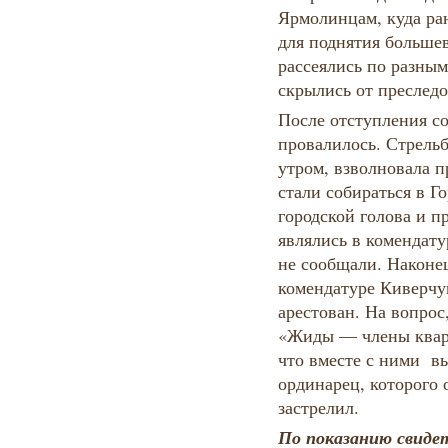
Ярмолинцам, куда ран
для поднятия большев
рассеялись по разным
скрылись от преследо
После отступления со
провалилось. Стрельб
утром, взволновала п
стали собираться в Г
городской голова и п
являлись в комендату
не сообщали. Наконе
комендатуре Киверчук
арестован. На вопрос,
«Жиды — члены квар
что вместе с ними вы
ординарец, которого 
застрелил.
По показанию свиде