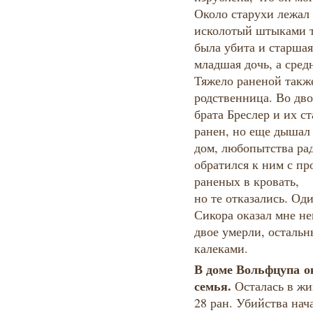
Около старухи лежал
исколотый штыками т
была убита и старшая
младшая дочь, а сред
Тяжело раненой также
родственница. Во дв
брата Бреслер и их с
ранен, но еще дышал 
дом, любопытства рад
обратился к ним с пр
раненых в кровать,
но те отказались. Од
Сикора оказал мне н
двое умерли, остальн
калеками.
В доме Вольфцупа о
семья.
Осталась в жи
28 ран. Убийства нач