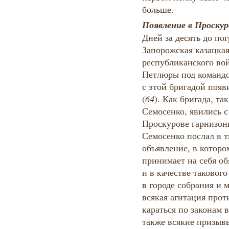
больше.
Появление в Проску
Дней за десять до по
Запорожская казацкая
республиканского во
Петлюры под командо
с этой бригадой появ
(
64
). Как бригада, та
Семосенко, явились с
Проскурове гарнизон
Семосенко послал в 
объявление, в которо
принимает на себя об
и в качестве таковог
в городе собрания и 
всякая агитация про
караться по законам 
также всякие призыв