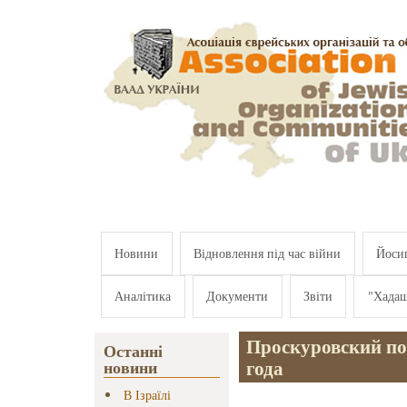
Перейти к основному содержанию
Новини
Відновлення під час війни
Йосип
Аналітика
Документи
Звіти
"Хада
Проскуровский пог
Останні
года
новини
В Ізраїлі