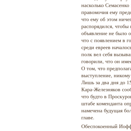
насколько Семасенко 
правомочия ему пред
что ему об этом ничег
распорядился, чтобы
объявление не было 
что с появлением в г
среди евреев началос
полк вел себя вызыв
говорили, что он име
О том, что предполаг
выступление, никому 
Лишь за два дня до 
Кара-Железняков соо
что будто в Проскуров
штабе коменданта опр
намечена будущая бо
главе.
Обеспокоенный Иоффе