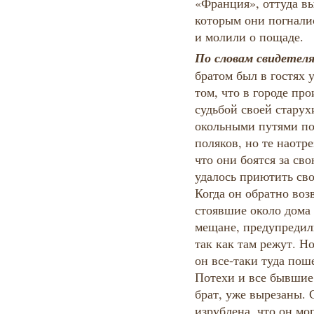
«Франция», оттуда вы
которым они погналис
и молили о пощаде.
По словам свидетел
братом был в гостях у
том, что в городе пр
судьбой своей старух
окольными путями по
поляков, но те наотре
что они боятся за св
удалось приютить сво
Когда он обратно воз
стоявшие около дома
мещане, предупредили
так как там режут. Н
он все-таки туда поше
Потехи и все бывшие 
брат, уже вырезаны. 
изрублена, что он мо