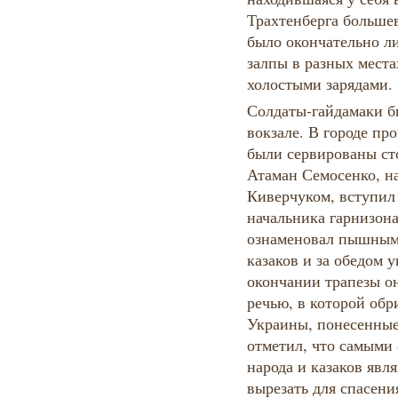
Трахтенберга большев
было окончательно л
залпы в разных места
холостыми зарядами.
Солдаты-гайдамаки б
вокзале. В городе про
были сервированы ст
Атаман Семосенко, на
Киверчуком, вступил
начальника гарнизона
ознаменовал пышным
казаков и за обедом 
окончании трапезы он
речью, в которой об
Украины, понесенные
отметил, что самыми
народа и казаков явл
вырезать для спасени