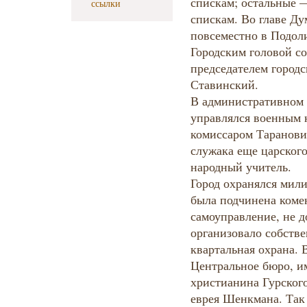
спискам; остальные 
ссылки
спискам. Во главе Ду
повсеместно в Подол
Городским головой со
председателем город
Ставинский.
В административном
управлялся военным 
комиссаром Таранов
служака еще царског
народный учитель.
Город охранялся мили
была подчинена комен
самоуправление, не д
организовало собстве
квартальная охрана. 
Центральное бюро, и
христианина Гурског
еврея Шенкмана. Так 