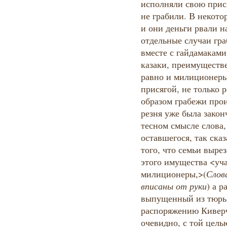
исполняли свою прися
не грабили. В некото
и они деньги рвали н
отдельные случаи гра
вместе с гайдамаками
казаки, преимуществе
равно и милиционеры
присягой, не только 
образом грабежи прои
резня уже была закон
тесном смысле слова
оставшегося, так сказ
того, что семьи выре
этого имущества <уча
милиционеры,>(
Слова
вписаны от руки
) а 
выпущенный из тюрьм
распоряжению Киверч
очевидно, с той цель