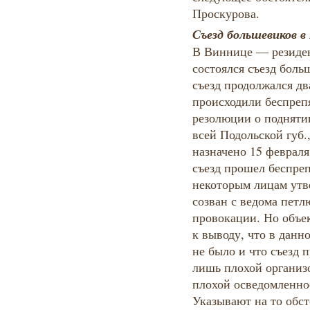
Проскурова.
Съезд большевиков в
В Виннице — резиде
состоялся съезд боль
съезд продолжался два
происходили беспрепя
резолюции о подняти
всей Подольской губ.
назначено 15 февраля.
съезд прошел беспреп
некоторым лицам утве
созван с ведома петл
провокации. Но объе
к выводу, что в данн
не было и что съезд 
лишь плохой организо
плохой осведомленно
Указывают на то обст