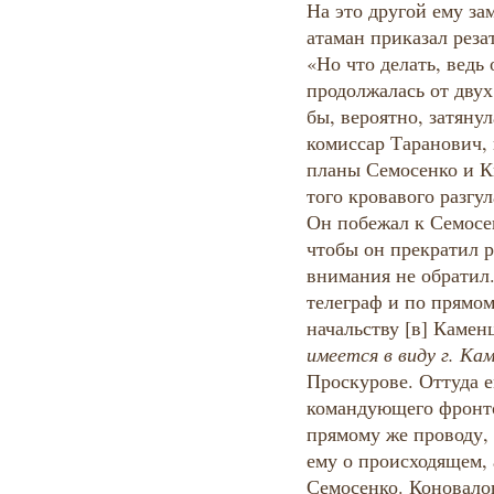
На это другой ему за
атаман приказал резат
«Но что делать, ведь 
продолжалась от двух
бы, вероятно, затянул
комиссар Таранович, 
планы Семосенко и К
того кровавого разгул
Он побежал к Семосен
чтобы он прекратил р
внимания не обратил
телеграф и по прямо
начальству [в] Каменц
имеется в виду г. Кам
Проскурове. Оттуда 
командующего фронто
прямому же проводу,
ему о происходящем, 
Семосенко. Коновало