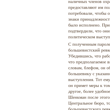
наличных членов охр
предоставляют им по
потребовали, чтобы о
знаки принадлежности
было исполнено. При
подтвердили, что они
политическом выступ
С полученным парол
большевистский ревко
Убедившись, что раб
что предполагаемое в
словам, блефом, он о
большевику с указани
выступления. Тот ему
он примет меры к то
другое, более удобно
Шенкман после этого 
Центральное бюро, т
большевистского ревк