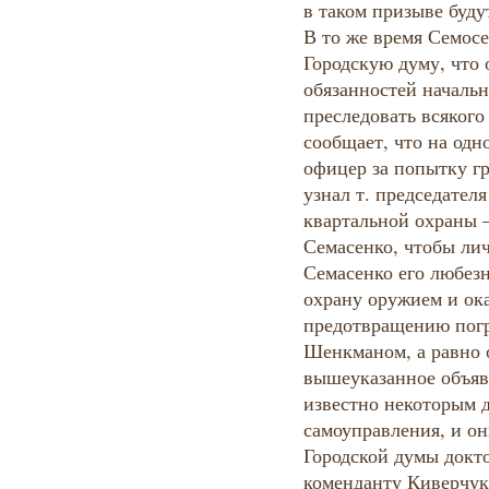
в таком призыве буду
В то же время Семос
Городскую думу, что 
обязанностей начальн
преследовать всякого
сообщает, что на одн
офицер за попытку г
узнал т. председател
квартальной охраны 
Семасенко, чтобы лич
Семасенко его любез
охрану оружием и ока
предотвращению погр
Шенкманом, а равно о
вышеуказанное объявл
известно некоторым д
самоуправления, и он
Городской думы докто
коменданту Киверчук