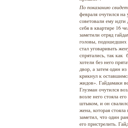
По показанию свидет
февраля очутился на
советовали ему идти 
себя в квартире 16 че
заметили отряд гайда
головы, подошедших 
стал уговаривать жен
спрятались, так как б
хотели без него прят
двор, а затем один и
крикнул к оставшимся
жидов». Гайдамаки вс
Глузман очутился воз
возле него стояла его
штыком, и он свалился
жена, которая стояла
заметил, что один ра
его пристрелить. Гай