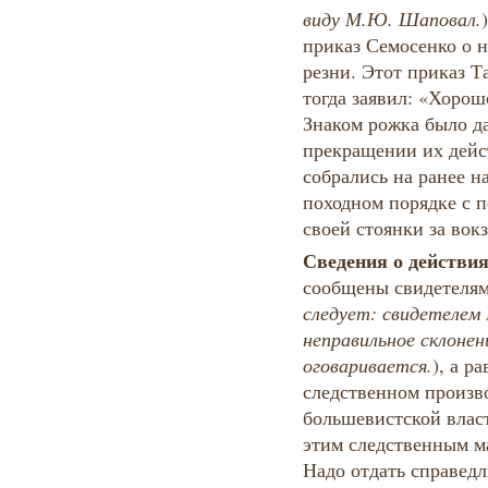
виду М.Ю. Шаповал.
приказ Семосенко о 
резни. Этот приказ Т
тогда заявил: «Хорошо
Знаком рожка было да
прекращении их дейс
собрались на ранее н
походном порядке с п
своей стоянки за вок
Сведения о действи
сообщены свидетелям
следует: свидетелем
неправильное склонен
оговаривается.
), а р
следственном произв
большевистской власт
этим следственным м
Надо отдать справедл