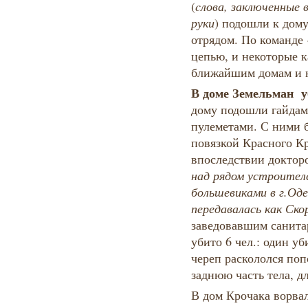
(
cлова, заключенные 
руки
) подошли к дому
отрядом. По команде 
цепью, и некоторые к
ближайшим домам и н
В доме Земельман уб
дому подошли гайдам
пулеметами. С ними б
повязкой Красного К
впоследствии доктор
над рядом устроител
большевиками в г.Оде
передавалась как Ско
заведовавшим санита
убито 6 чел.: один уб
череп раскололся поп
заднюю часть тела, д
В дом Крочака ворвал