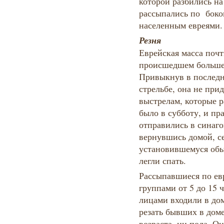
которой разбились на
рассыпались по боко
населенным евреями.
Резня
Еврейская масса почт
происшедшем больше
Привыкнув в последне
стрельбе, она не при
выстрелам, которые р
было в субботу, и пр
отправились в синагог
вернувшись домой, се
установившемуся обы
легли спать.
Рассыпавшиеся по ев
группами от 5 до 15 
лицами входили в до
резать бывших в доме
возраста, ни пола. О