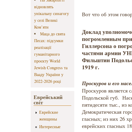
відновлять
унікальну синагогу
Вот что об этом гово
у селі Великі
Ком’яти
Доклад уполномоч
Маца до свята
погромленным при
Песах: підсумки
Гиллерсона о погр
реалізації
частями армии УНР
гуманітарного
Фильштин Подольск
проєкту World
1919 г.
Jewish Congress та
Вааду України у
2022-2026 році
Проскуров и его насе
Проскуров является 
Еврейський
Подольской губ. Насе
світ
пятидесяти тыс., из 
Демократическая горо
Еврейские
гласных; из них 26 хр
женщины
еврейских гласных 1
Интересные