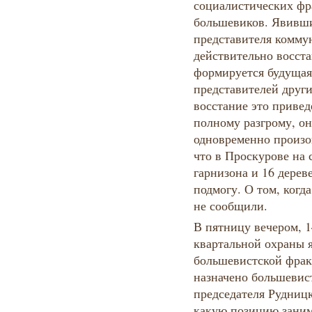
социалистических фр
большевиков. Явивши
представителя коммун
действительно восста
формируется будущая
представителей други
восстание это приведе
полному разгрому, он
одновременно произой
что в Проскурове на 
гарнизона и 16 дерев
подмогу. О том, когд
не сообщили.
В пятницу вечером, 1
квартальной охраны я
большевистской фрак
назначено большевис
председателя Рудниц
какую позицию заним