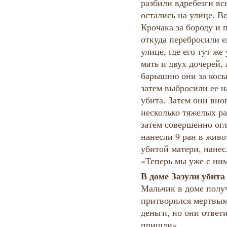
разбили вдребезги вс
остались на улице. 
Крочака за бороду и 
откуда перебросили е
улице, где его тут же
мать и двух дочерей,
барышню они за косы
затем выбросили ее н
убита. Затем они вно
несколько тяжелых ра
затем совершенно ог
нанесли 9 ран в живо
убитой матери, нанес
«Теперь мы уже с ни
В доме Зазули убита
Мальчик в доме получ
притворился мертвым
деньги, но они ответ
пришли».