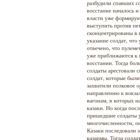
разбудили спавших со
восстание началось и
власти уже формирую
выступить против пе
сконцентрированы в в
указание солдат, что
отвечено, что пулеме
уже приближаются к г
восстании. Тогда бо
солдаты арестовали с
солдат, которые был
захватили полковое 
направлению к вокза
вагонам, в которых н
казаки. Но когда пос
пришедшие солдаты у
многочисленности, о
Казаки последовали з
казармы. Тогда солд