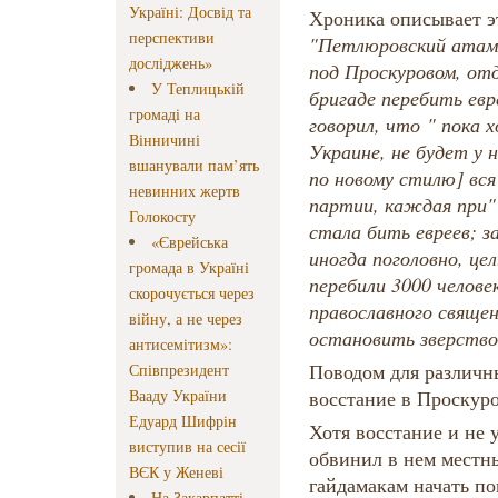
Україні: Досвід та
Хроника описывает э
перспективи
"Петлюровский атама
досліджень»
под Проскуровом, от
У Теплицькій
бригаде перебить евр
громаді на
говорил, что " пока х
Вінничині
Украине, не будет у н
вшанували пам’ять
по новому стилю] вся
невинних жертв
партии, каждая при" 
Голокосту
стала бить евреев; з
«Єврейська
иногда поголовно, це
громада в Україні
перебили 3000 человек
скорочується через
православного свяще
війну, а не через
остановить зверство;
антисемітизм»:
Поводом для различн
Співпрезидент
Вааду України
восстание в Проскур
Едуард Шифрін
Хотя восстание и не 
виступив на сесії
обвинил в нем местны
ВЄК у Женеві
гайдамакам начать по
На Закарпатті