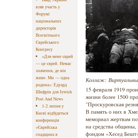
взяв участь у
Форумі
національних
директорів
Всесвітнього
Єврейського
Конгресу
«Для мене єврей
— це єврей. Немає
значення, де він
живе. Ми — одна
Коллаж: Виртуальный
родина»: Едуард
15 февраля 1919 прои
Шифрін для Jewish
жизни более 1500 про
Post And News
"Проскуровская резн
1-2 липня у
В память о них в Хм
Києві відбудеться
мемориал жертвам по
конференція
на средства общины, 
«Єврейська
фондом «Хесед Бешт»
спадщина в