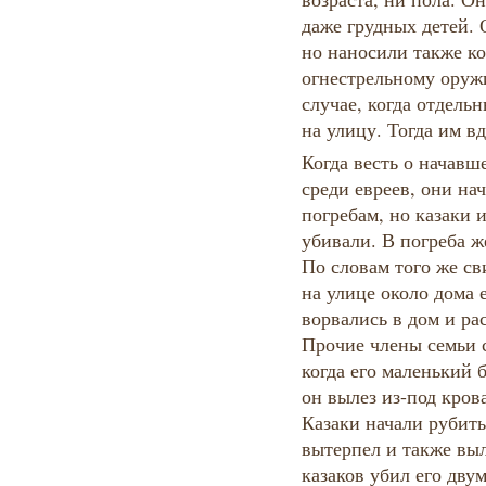
даже грудных детей. 
но наносили также к
огнестрельному оруж
случае, когда отдель
на улицу. Тогда им в
Когда весть о начавш
среди евреев, они на
погребам, но казаки 
убивали. В погреба ж
По словам того же с
на улице около дома е
ворвались в дом и ра
Прочие члены семьи с
когда его маленький 
он вылез из-под крова
Казаки начали рубить
вытерпел и также выл
казаков убил его дву