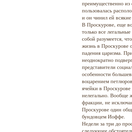
преимущественно из е
пользовалась распол
и он чинил ей всякие
В Проскурове, еще во
только все легальные
собой разумеется, ч
жизнь в Проскурове 
падения царизма. Пр
неоднократно подвер
представители социал
особенности большев
воцарением петлюров
ячейки в Проскурове
нелегально. Вообще 
фракции, не исключая
Проскурове один общ
бундовцем Иоффе.
Недели за три до про
следующее обстоятел