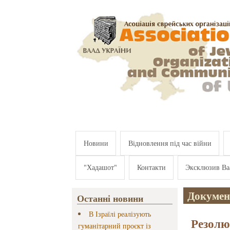
Перейти к основному содержанию
Новини
Відновлення під час війни
"Хадашот"
Контакти
Эксклюзив Ва
Докуме
Останні новини
В Ізраїлі реалізують
Резолю
гуманітарний проєкт із