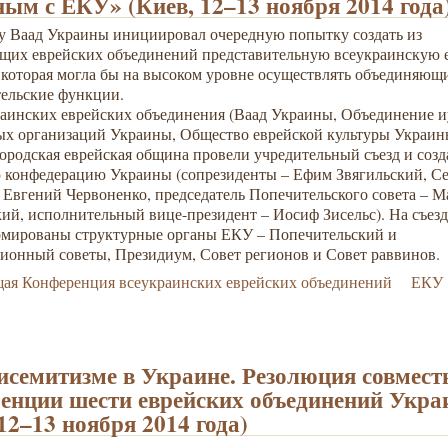
ным с ЕКУ» (Киев, 12–13 ноября 2014 года
ду Ваад Украины инициировал очередную попытку создать из
щих еврейских объединений представительную всеукраинскую 
 которая могла бы на высоком уровне осуществлять объединяющ
тельские функции.
раинских еврейских объединения (Ваад Украины, Объединение 
ых организаций Украины, Общество еврейской культуры Украин
ородская еврейская община провели учредительный съезд и созд
 конфедерацию Украины (сопрезиденты – Ефим Звягильский, С
 Евгений Червоненко, председатель Попечительского совета – 
ий, исполнительный вице-президент – Иосиф Зисельс). На съез
рмированы структурные органы ЕКУ – Попечительский и
ионный советы, Президиум, Совет регионов и Совет раввинов.
ая Конференция всеукраинских еврейских объединений
ЕКУ
исемитизме в Украине. Резолюция совмест
енции шести еврейских объединений Укр
 12–13 ноября 2014 года)