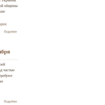
(Киев, 12–13
кой общины
ноября 2014
кие
года)
вреи
о Резолюция-
Подробнее
обращение
совместной
конференции
шести
ября
еврейских
объединений
Украины о
оей
создании
Совета
ад частью
руководителей
 требуют
основных
ью
еврейских
объединений
Украины
(Киев, 12–13
ноября 2014
о Общая
Подробнее
года)
резолюция