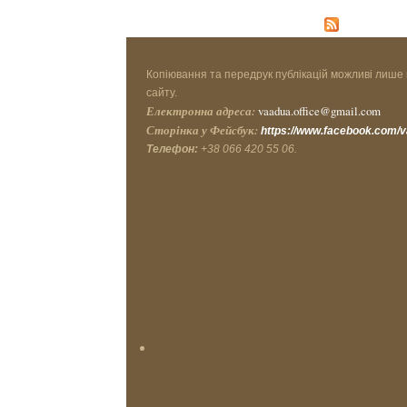
Копіювання та передрук публікацій можливі лише 
сайту.
Електронна адреса:
vaadua.office@gmail.com
Сторінка у Фейсбук:
https://www.facebook.com/
Телефон:
+38 066 420 55 06.