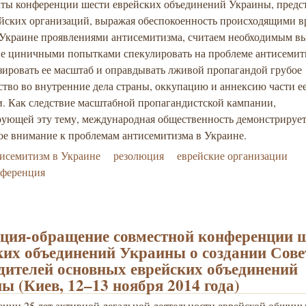
аты конференции шести еврейских объединений Украины, пред
ейских организаций, выражая обеспокоенность происходящими в
 Украине проявлениями антисемитизма, считаем необходимым в
е циничными попытками спекулировать на проблеме антисемит
зировать ее масштаб и оправдывать лживой пропагандой грубое
тво во внутренние дела страны, оккупацию и аннексию части е
и. Как следствие масштабной пропагандистской кампании,
рующей эту тему, международная общественность демонстрируе
е внимание к проблемам антисемитизма в Украине.
исемитизм в Украине
резолюция
еврейские организации
нференция
ция-обращение совместной конференции 
ких объединений Украины о создании Сове
дителей основных еврейских объединений
ы (Киев, 12–13 ноября 2014 года)
ении 25 лет активной легальной деятельности еврейской общин