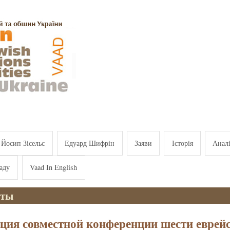
Йосип Зісельс
Едуард Шифрін
Заяви
Історія
Анал
аду
Vaad In English
нты
ция совместной конференции шести еврей