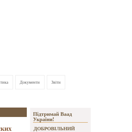
ітика
Документи
Звіти
Підтримай Ваад
України!
ских
ДОБРОВІЛЬНИЙ