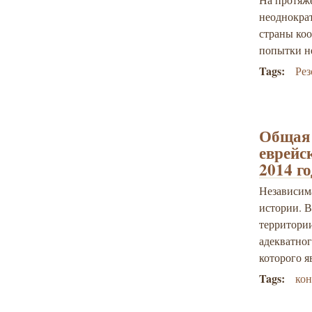
неоднокра
страны ко
попытки н
Tags:
Ре
Общая 
еврейс
2014 го
Независим
истории. В
территории
адекватног
которого я
Tags:
ко