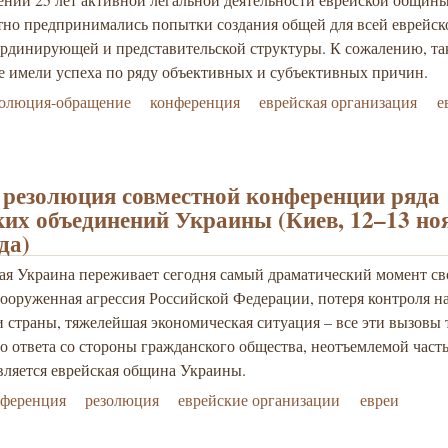
тно предпринимались попытки создания общей для всей еврейс
ординирующей и представительской структуры. К сожалению, та
е имели успеха по ряду объективных и субъективных причин.
золюция-обращение
конференция
еврейская организация
е
резолюция совместной конференции ряда
ких объединений Украины (Киев, 12–13 но
да)
ая Украина переживает сегодня самый драматический момент св
ооруженная агрессия Российской Федерации, потеря контроля н
 страны, тяжелейшая экономическая ситуация – все эти вызовы
о ответа со стороны гражданского общества, неотъемлемой част
вляется еврейская община Украины.
нференция
резолюция
еврейские организации
евреи