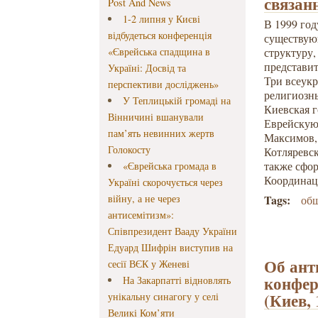
связан
Post And News
1-2 липня у Києві
В 1999 го
відбудеться конференція
существую
«Єврейська спадщина в
структуру,
представи
Україні: Досвід та
Три всеук
перспективи досліджень»
религиозн
У Теплицькій громаді на
Киевская г
Вінничині вшанували
Еврейскую
пам’ять невинних жертв
Максимов,
Голокосту
Котляревск
также сфо
«Єврейська громада в
Координац
Україні скорочується через
війну, а не через
Tags:
общ
антисемітизм»:
Співпрезидент Вааду України
Едуард Шифрін виступив на
Об ант
сесії ВЄК у Женеві
конфер
На Закарпатті відновлять
(Киев,
унікальну синагогу у селі
Великі Ком’яти