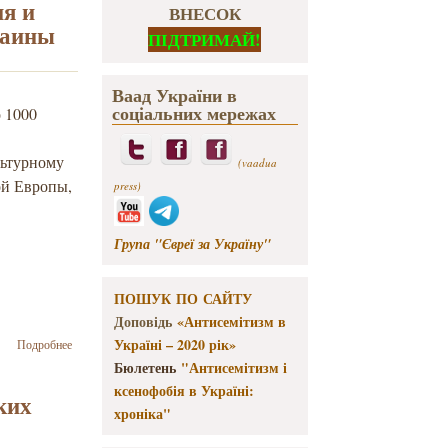
ия и
ВНЕСОК
раины
ПІДТРИМАЙ!
Ваад України в
соціальних мережах
 1000
льтурному
(vaadua
ой Европы,
press)
Група "Євреї за Україну"
ПОШУК ПО САЙТУ
Доповідь
«Антисемітизм в
о Резолюция
Україні – 2020 рік»
Подробнее
совместной
Бюлетень
"Антисемітизм і
конференции
ксенофобія в Україні:
шести
ких
хроніка"
еврейских
объединений