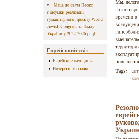
Мы, делег
Маца до свята Песах:
сотни евр
підсумки реалізації
времени в
гуманітарного проєкту World
возмущени
Jewish Congress та Вааду
гиперболи
України у 2022-2026 році
вмешательс
территори
Еврейський світ
эксплуати
Еврейские женщины
повышенно
Интересные ссылки
Tags:
ант
ко
Резолю
еврейс
руково
Украин
На протяж