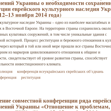
нений Украины о необходимости сохранен
уции еврейского культурного наследия Ук
 12–13 ноября 2014 года)
культурное наследие Украины – одно из наиболее масштабных и
х в Восточной Европе. На территории страны сохранились около
иных культовых сооружений, в том числе уникальные здания с
вой историей. П
роцесс реституции и бережного отношения к ку
через который в той или иной мере прошли все страны Восточн
одним из маркеров цивилизованного отношения к общине и
ости,
свидетельствует об уровне развития страны, способствует
ельности инвестиционного климата.
золюция
конференція всеукраїнських єврейських об’єднань
нференция
реституция
ние совместной конференции ряда еврейс
нений Украины «Отношение к проблемам,