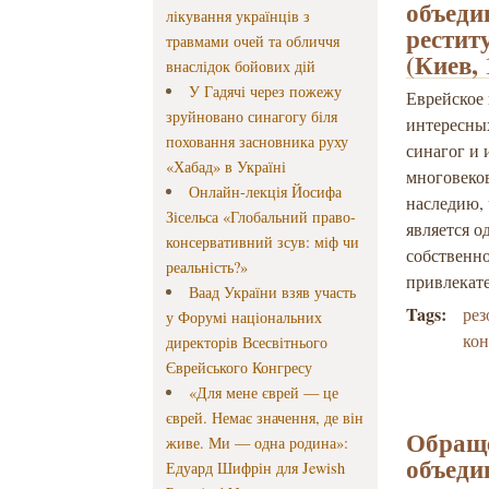
объеди
лікування українців з
рестит
травмами очей та обличчя
(Киев,
внаслідок бойових дій
У Гадячі через пожежу
Еврейское 
зруйновано синагогу біля
интересны
поховання засновника руху
синагог и 
«Хабад» в Україні
многовеко
Онлайн-лекція Йосифа
наследию, 
Зісельса «Глобальний право-
является 
консервативний зсув: міф чи
собственн
реальність?»
привлекат
Ваад України взяв участь
Tags:
ре
у Форумі національних
ко
директорів Всесвітнього
Єврейського Конгресу
«Для мене єврей — це
єврей. Немає значення, де він
Обраще
живе. Ми — одна родина»:
объеди
Едуард Шифрін для Jewish