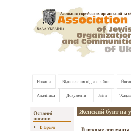
Перейти к основному содержанию
Новини
Відновлення під час війни
Йосип
Аналітика
Документи
Звіти
"Хада
Женский бунт на у
Останні
новини
В Ізраїлі
В первые дни марта 