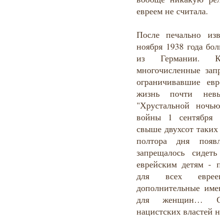
евреем не считала.
После печально из
ноября 1938 года бо
из Германии. К
многочисленные зап
ограничивавшие ев
жизнь почти нев
"Хрустальной ночь
войны 1 сентября 
свыше двухсот таких
полтора дня появ
запрещалось сидет
еврейским детям - 
для всех евреев
дополнительные име
для женщин… Сад
нацистских властей н