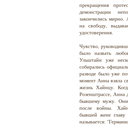
прекращения проте
демонстрации неп
закончились мирно. 
на свободу, выдав
удостоверения.
Чувство, руководивш
было назвать люб
Ульштайн уже неск
собирались официаль
разводе было уже по
момент Анна взяла св
жизнь Хайнцу. Когд
Розенштрассе, Анна 
бывшему мужу. Они 
после войны. Хай
бывшей жене главу 
называется: "Германи