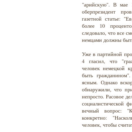
"арийскую". В мае
оберпрезидент про
газетной статье: "Е
более 10 проценто
следовало, что все 
немцами должны быт
Уже в партийной пр
4 гласил, что "гр
человек немецкой к
быть гражданином".
ясным. Однако вско
обнаружили, что пр
непросто. Расовое д
социалистической ф
вечный вопрос: "К
конкретно: "Наско
человек, чтобы счита