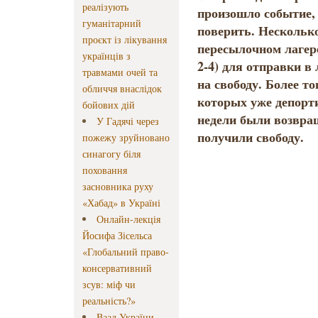
реалізують
произошло событие, 
гуманітарний
поверить. Несколько
проєкт із лікування
пересылочном лагере
українців з
2-4) для отправки в
травмами очей та
на свободу. Более то
обличчя внаслідок
которых уже депорти
бойових дій
недели были возвра
У Гадячі через
получили свободу.
пожежу зруйновано
синагогу біля
поховання
засновника руху
«Хабад» в Україні
Онлайн-лекція
Йосифа Зісельса
«Глобальний право-
консервативний
зсув: міф чи
реальність?»
Ваад України