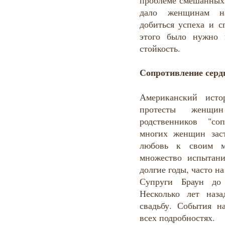
проблеме смешанных 
дало женщинам на
добиться успеха и с
этого было нужно 
стойкость.
Сопротивление серд
Американский исто
протесты женщи
родственников "со
многих женщин зас
любовь к своим м
множество испытан
долгие годы, часто н
Супруги Браун до
Несколько лет наз
свадьбу. События н
всех подробностях.