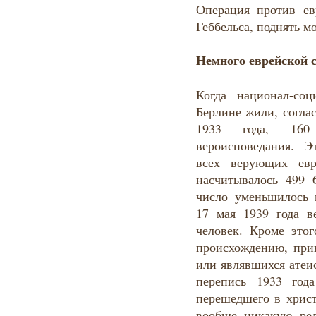
Операция против е
Геббельса, поднять м
Немного еврейской 
Когда национал-со
Берлине жили, согла
1933 года, 160
вероисповедания. Э
всех верующих евр
насчитывалось 499 
число уменьшилось 
17 мая 1939 года 
человек. Кроме это
происхождению, при
или являвшихся атеи
перепись 1933 год
перешедшего в хрис
вообще никакую рел