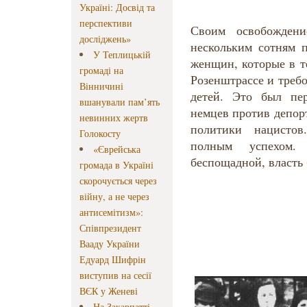
Україні: Досвід та
перспективи
Своим освобождени
досліджень»
нескольким сотням 
У Теплицькій
женщин, которые в т
громаді на
Розенштрассе и треб
Вінничині
детей. Это был пе
вшанували пам’ять
немцев против депор
невинних жертв
политики нацистов
Голокосту
полным успехом.
«Єврейська
беспощадной, власть
громада в Україні
скорочується через
війну, а не через
антисемітизм»:
Співпрезидент
Вааду України
Едуард Шифрін
виступив на сесії
ВЄК у Женеві
На Закарпатті