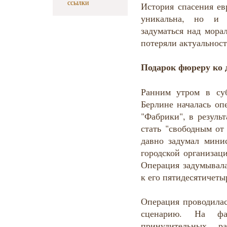
ссылки
История спасения ев
уникальна, но и п
задуматься над мора
потеряли актуальност
Подарок фюреру ко 
Ранним утром в су
Берлине началась оп
"Фабрики", в резуль
стать "свободным от
давно задумал мини
городской организац
Операция задумывала
к его пятидесятичеты
Операция проводилас
сценарию. На ф
принудительных р