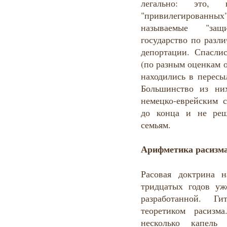
легально: это,
"привилегированн
называемые "защ
государство по разл
депортации. Спаслис
(по разным оценкам о
находились в пересы
Большинство из ни
немецко-еврейским 
до конца и не реш
семьям.
Арифметика расизм
Расовая доктрина н
тридцатых годов уж
разработанной. Г
теоретиком расизм
несколько капель 