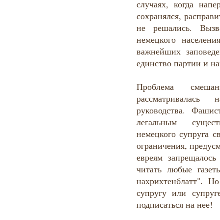
случаях, когда нап
сохранялся, расправ
не решались. Вызв
немецкого населени
важнейших заповеде
единство партии и на
Проблема смеш
рассматривалась 
руководства. Фаши
легальным сущес
немецкого супруга с
ограничения, предус
евреям запрещалось
читать любые газе
нахрихтенблатт". Н
супругу или супруг
подписаться на нее!