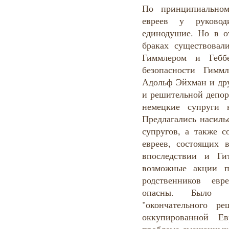
По принципиальном
евреев у руково
единодушие. Но в 
браках существовал
Гиммлером и Геббе
безопасности Гиммл
Адольф Эйхман и дру
и решительной депор
немецкие супруги 
Предлагались насиль
супругов, а также с
евреев, состоящих в
впоследствии и Ги
возможные акции п
родственников ев
опасны. Было р
"окончательного р
оккупированной Е