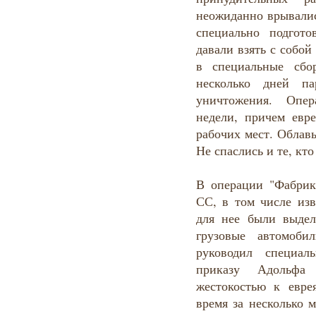
неожиданно врывалис
специально подгот
давали взять с собой
в специальные сбо
несколько дней па
уничтожения. Опе
недели, причем евре
рабочих мест. Облав
Не спаслись и те, кт
В операции "Фабрик
СС, в том числе изв
для нее были выде
грузовые автомоби
руководил специа
приказу Адольфа
жестокостью к евр
время за несколько 