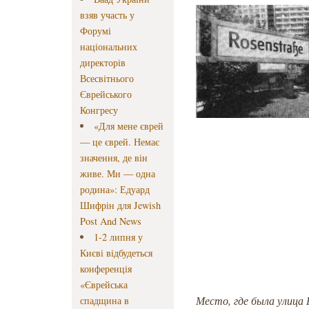
взяв участь у
Форумі
національних
директорів
Всесвітнього
Єврейського
Конгресу
«Для мене єврей
— це єврей. Немає
значення, де він
живе. Ми — одна
родина»: Едуард
Шифрін для Jewish
Post And News
1-2 липня у
Києві відбудеться
конференція
«Єврейська
Место, где была улица 
спадщина в