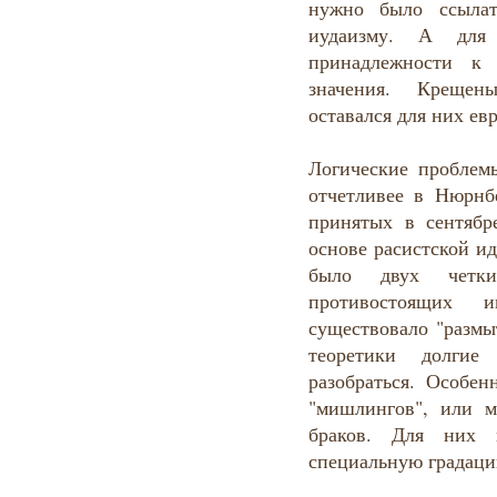
нужно было ссылат
иудаизму. А для
принадлежности к 
значения. Крещен
оставался для них ев
Логические проблем
отчетливее в Нюрнбе
принятых в сентябр
основе расистской и
было двух четк
противостоящих
существовало "размы
теоретики долгие
разобраться. Особен
"мишлингов", или м
браков. Для них 
специальную градаци