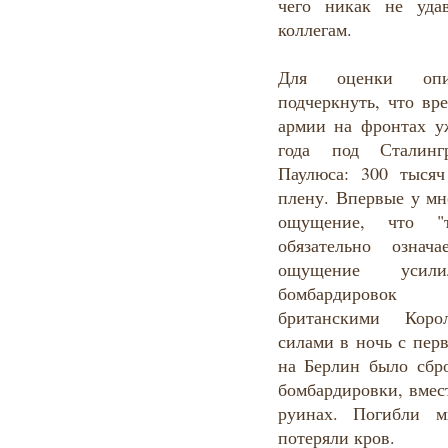
чего никак не уда
коллегам.
Для оценки опи
подчеркнуть, что вр
армии на фронтах уж
года под Сталинг
Паулюса: 300 тысяч
плену. Впервые у мн
ощущение, что "
обязательно означ
ощущение усил
бомбардировок 
британскими Коро
силами в ночь с перв
на Берлин было сбр
бомбардировки, вмест
руинах. Погибли м
потеряли кров.