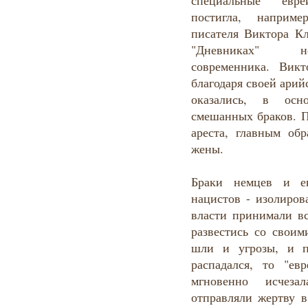
специальные "евр
постигла, наприм
писателя Виктора Кл
"Дневниках" не
современника. Вик
благодаря своей арий
оказались, в осн
смешанных браков. П
ареста, главным об
жены.
Браки немцев и е
нацистов - изолиров
власти принимали вс
развестись со своим
шли и угрозы, и п
распадался, то "ев
мгновенно исчеза
отправляли жертву в