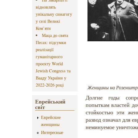
відновлять
унікальну синагогу
у селі Великі
Ком’яти
Маца до свята
Песах: підсумки
реалізації
гуманітарного
проєкту World
Jewish Congress та
Вааду України у
2022-2026 році
Женщины на Розенштр
Долгие годы сопр
Еврейський
попыткам властей до
світ
стойкостью эти жен
Еврейские
развод означал для 
женщины
неминуемое уничтож
Интересные