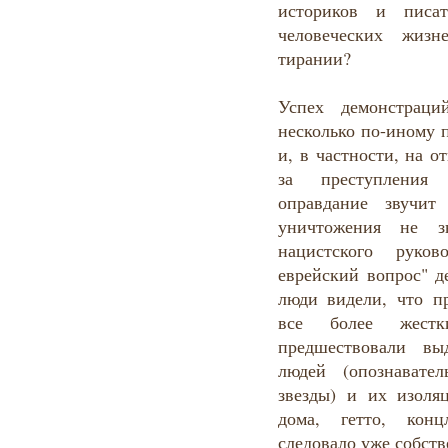
историков и писат
человеческих жизн
тирании?
Успех демонстраци
несколько по-иному 
и, в частности, на о
за преступления 
оправдание звучит
уничтожения не зн
нацистского руков
еврейский вопрос" д
люди видели, что пр
все более жестк
предшествовали вы
людей (опознавате
звезды) и их изоля
дома, гетто, конц
следовало уже собст