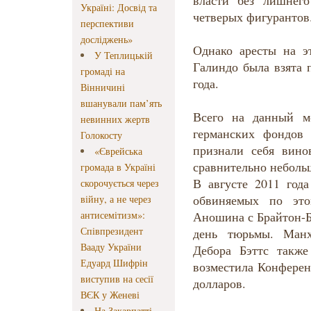
власти без лишнег
Україні: Досвід та
четверых фигурантов
перспективи
досліджень»
Однако аресты на э
У Теплицькій
Галиндо была взята 
громаді на
года.
Вінничині
вшанували пам’ять
Всего на данный м
невинних жертв
германских фондов 
Голокосту
признали себя вин
«Єврейська
сравнительно неболь
громада в Україні
В августе 2011 год
скорочується через
обвиняемых по это
війну, а не через
антисемітизм»:
Аношина с Брайтон-Б
Співпрезидент
день тюрьмы. Манх
Вааду України
Дебора Бэттс такж
Едуард Шифрін
возместила Конферен
виступив на сесії
долларов.
ВЄК у Женеві
На Закарпатті