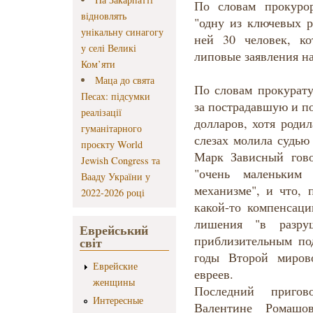
По словам прокуро
відновлять
"одну из ключевых р
унікальну синагогу
ней 30 человек, к
у селі Великі
липовые заявления н
Ком’яти
Маца до свята
По словам прокурат
Песах: підсумки
за пострадавшую и п
реалізації
долларов, хотя роди
гуманітарного
слезах молила судью
проєкту World
Марк Зависный гов
Jewish Congress та
"очень маленьким
Вааду України у
механизме", и что, 
2022-2026 році
какой-то компенсаци
лишения "в разру
Еврейський
приблизительным по
світ
годы Второй миров
Еврейские
евреев.
женщины
Последний приго
Интересные
Валентине Ромашо