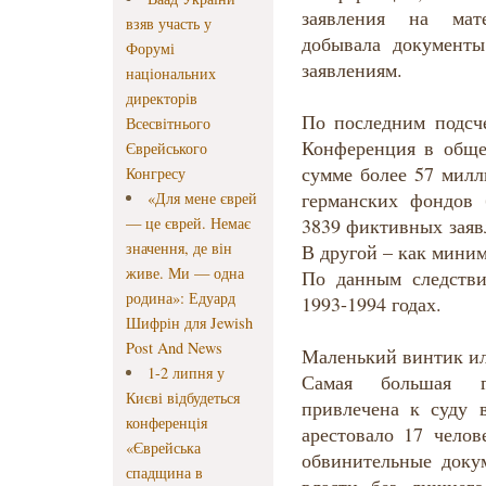
заявления на мат
взяв участь у
добывала документ
Форумі
заявлениям.
національних
директорів
По последним подсче
Всесвітнього
Конференция в обще
Єврейського
сумме более 57 милл
Конгресу
германских фондов
«Для мене єврей
— це єврей. Немає
3839 фиктивных заяв
значення, де він
В другой – как мини
живе. Ми — одна
По данным следстви
родина»: Едуард
1993-1994 годах.
Шифрін для Jewish
Post And News
Маленький винтик ил
1-2 липня у
Самая большая г
Києві відбудеться
привлечена к суду 
конференція
арестовало 17 челов
«Єврейська
обвинительные доку
спадщина в