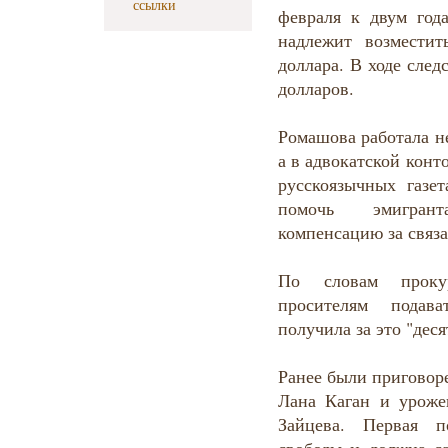
ссылки
февраля к двум год
надлежит возмести
доллара. В ходе след
долларов.
Ромашова работала н
а в адвокатской конт
русскоязычных газе
помочь эмигран
компенсацию за связ
По словам проку
просителям подав
получила за это "дес
Ранее были приговор
Лана Каган и уроже
Зайцева. Первая 