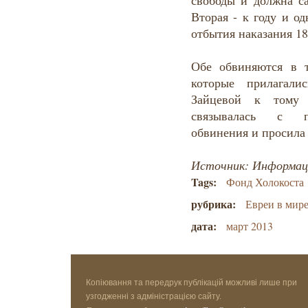
свободы и должна са
Вторая - к году и о
отбытия наказания 18
Обе обвиняются в т
которые прилагали
Зайцевой к тому
связывалась с п
обвинения и просила 
Источник: Информац
Tags:
Фонд Холокоста
рубрика:
Евреи в мир
дата:
март 2013
Копіювання та передрук публікацій можливі лише при
узгодженні з адміністрацією сайту.