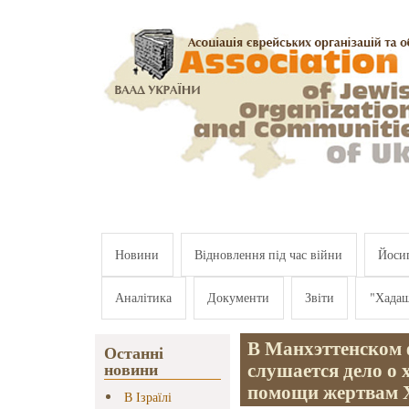
Перейти к основному содержанию
Новини
Відновлення під час війни
Йосип
Аналітика
Документи
Звіти
"Хада
В Манхэттенском 
Останні
слушается дело о 
новини
помощи жертвам 
В Ізраїлі