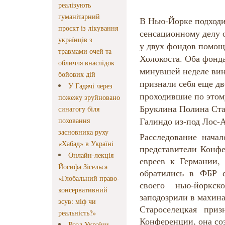
реалізують
гуманітарний
В Нью-Йорке подходи
проєкт із лікування
сенсационному делу 
українців з
у двух фондов помощ
травмами очей та
Холокоста. Оба фонд
обличчя внаслідок
минувшей неделе ви
бойових дій
признали себя еще д
У Гадячі через
проходившие по этому
пожежу зруйновано
Бруклина Полина Ста
синагогу біля
Галиндо из-под Лос-
поховання
засновника руху
Расследование начал
«Хабад» в Україні
представители Конф
Онлайн-лекція
евреев к Германии,
Йосифа Зісельса
обратились в ФБР 
«Глобальний право-
своего нью-йоркск
консервативний
заподозрили в махин
зсув: міф чи
Староселецкая приз
реальність?»
Конференции, она со
Ваад України