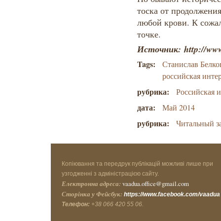
тоска от продолжения
любой крови. К сожа
точке.
Источник: http://www
Tags:
Станислав Белко
российская инте
рубрика:
Российская 
дата:
Май 2014
рубрика:
Читальный з
Копіювання та передрук публікацій можливі лише при
узгодженні з адміністрацією сайту.
Електронна адреса:
vaadua.office@gmail.com
Сторінка у Фейсбук:
https://www.facebook.com/vaadua
Телефон:
+38 066 420 55 06.