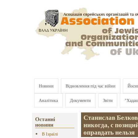
Перейти к основному содержанию
Новини
Відновлення під час війни
Йосип
Аналітика
Документи
Звіти
"Хада
Станислав Белков
Останні
никогда, с позици
новини
оправдать нельзя
В Ізраїлі