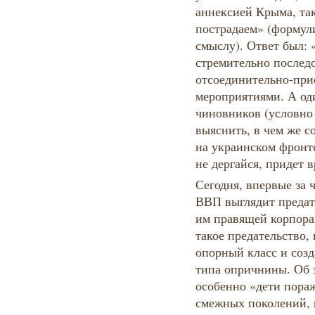
аннексией Крыма, так
пострадаем» (формул
смыслу). Ответ был: «
стремительно послед
отсоединительно-пр
мероприятиями. А од
чиновников (условно
выяснить, в чем же с
на украинском фронте
не дергайся, придет в
Сегодня, впервые за 
ВВП выглядит предат
им правящей корпора
такое предательство
опорный класс и созд
типа опричнины. Об 
особенно «дети пора
смежных поколений,