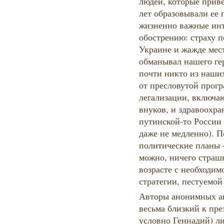
людей, которые приве
лет образовывали ее 
жизненно важные инт
обострению: страху 
Украине и жажде мест
обманывал нашего гер
почти никто из наших
от пресловутой прог
легализации, включаю
внуков, и здравоохра
путинской-то России 
даже не медленно). П
политические планы 
можно, ничего страшн
возрасте с необходи
стратегии, пестуемой
Авторы анонимных ап
весьма близкий к пре
условно Геннадий) ли