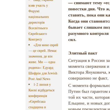
— снимают тему «ес
взяв участь у
повестки дня. Что ж
Форумі
ставить, пока они 
національних
Когда они становят
директорів
бывает слишком поз
Всесвітнього
разумного контроля
Єврейського
сил.
Конгресу
«Для мене єврей
— це єврей. Немає
Элитный пакт
значення, де він
Ситуация в России за
живе. Ми — одна
момента свержения и 
родина»: Едуард
Виктора Януковича, 
Шифрін для Jewish
совершенно не факт, 
Post And News
1-2 липня у
С момента формальног
Києві відбудеться
Путин был гарантом 
конференція
той их части, котора
«Єврейська
Ельцине, и новых до
спадщина в
новым президентом и