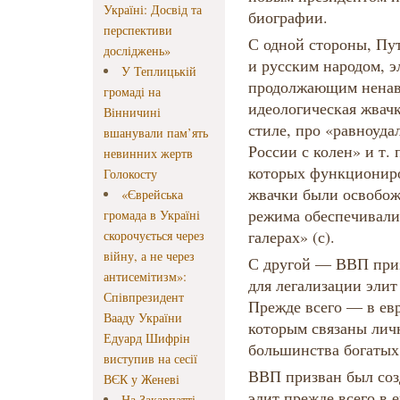
Україні: Досвід та
биографии.
перспективи
С одной стороны, Пу
досліджень»
и русским народом, 
У Теплицькій
продолжающим ненави
громаді на
идеологическая жвачк
Вінничині
стиле, про «равноуда
вшанували пам’ять
России с колен» и т. 
невинних жертв
которых функциониро
Голокосту
жвачки были освобож
«Єврейська
режима обеспечивали 
громада в Україні
галерах» (с).
скорочується через
війну, а не через
С другой — ВВП приз
антисемітизм»:
для легализации эли
Співпрезидент
Прежде всего — в евр
Вааду України
которым связаны лич
Едуард Шифрін
большинства богатых
виступив на сесії
ВВП призван был соз
ВЄК у Женеві
элит прежде всего в 
На Закарпатті