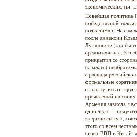
экономических, ни, г
Новейшая политика П
победоносной только
подхалимов. На самом
после аннексии Крыма
Луганщине (кто бы е
организовывал, без 
прикрытия со сторон
началась) необратимы
а распада российско
формальные соратник
отшатнулись от «русс
проявлений на своих
Армения зависла с в
одно дело — получать
энергоносители, совс
этого со всем честн
визит ВВП в Китай вы