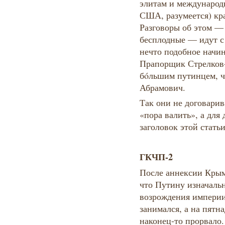
элитам и международ
США, разумеется) кр
Разговоры об этом —
бесплодные — идут с 
нечто подобное начин
Прапорщик Стрелков-
бóльшим путинцем, ч
Абрамович.
Так они не договарив
«пора валить», а для
заголовок этой стать
ГКЧП-2
После аннексии Крым
что Путину изначальн
возрождения империи,
занимался, а на пятн
наконец-то прорвало.