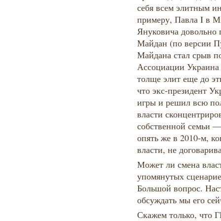
себя всем элитным ин
примеру, Павла I в М
Януковича довольно п
Майдан (по версии 
Майдана стал срыв п
Ассоциации Украина 
толще элит еще до эт
что экс-президент У
игры и решил всю по
власти сконцентриров
собственной семьи — 
опять же в 2010-м, к
власти, не договарив
Может ли смена влас
упомянутых сценарие
Большой вопрос. Нас
обсуждать мы его сей
Скажем только, что 