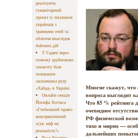
реалізують
гуманітарний
проєкт із лікування
українців з
травмами очей та
обличчя внаслідок
бойових дій
У Гадячі через
пожежу зруйновано
синагогу біля
поховання
засновника руху
Многие скажут, что 
«Хабад» в Україні
вопроса выглядит к
Онлайн-лекція
Что 85 % рейтинга 
Йосифа Зісельса
«Глобальний право-
очевидное отсутстви
консервативний
РФ физической возм
зсув: міф чи
тихо и мирно — осо
реальність?»
дальнейших попыток
Ваад України