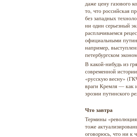
даже цену газового к
то, что российская 
без западных технол
ни один серьезный э
расплачиваемся реце
официальными путин
например, выступлен
петербургском эконом
В какой-нибудь из г
современной истории
«русскую весну» (ГК
враги Кремля — как 
эрозии путинского р
Что завтра
Термины «революция
тоже актуализированы
оговорюсь, что ни к