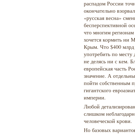
распадом России точн
окончательно взорвал
«русская весна» смен
бесперспективной ос
что многим регионам
хочется кормить ни М
Крым. Что $400 млрд
употребить по месту 
не делясь ни с кем. Б
европейская часть Ро
значение. А отдельн
пойти собственным п
гигантского евроазиа
империи.
Любой детализирован
слишком неблагодарно
человеческой крови.
Но базовых варианто