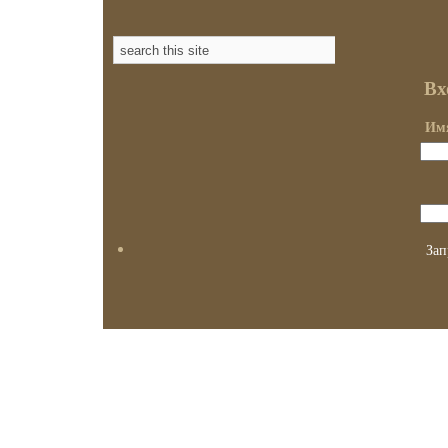
Вх
Имя
Зап