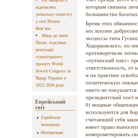
которым связаны лич
відновлять
большинства богаты
унікальну синагогу
у селі Великі
Бремя этих обязаннос
Ком’яти
нес вполне добросове
Маца до свята
эксцессы типа Гусин
Песах: підсумки
Ходорковского, но он
реалізації
противоречили логик
гуманітарного
«путинский пакт» пр
проєкту World
ответственность, от 
Jewish Congress та
и на практике освоб
Вааду України у
политическую лояльн
2022-2026 році
никто не покушается
президентский пост и
Еврейський
б) мощные общенаци
світ
используются для бор
Еврейские
считающий себя зако
женщины
имеет право выносить
Интересные
компрометировать сво