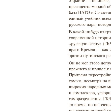
Украине — не иначе,
президента мордой об
база НАТО в Севасто
единый учебник всем
русского царя, позор
В какой-нибудь из г
современной истории
«русскую весну» (ГК
враги Кремля — как 
эрозии путинского
Он не мог этого допу
прежнего и привел к 
Пригасил перестройк
самым, несмотря на 
широких народных ма
и комплексов, ускор
саморазрушения. ГКЧ
то время, но не очен
поддержания такой мо