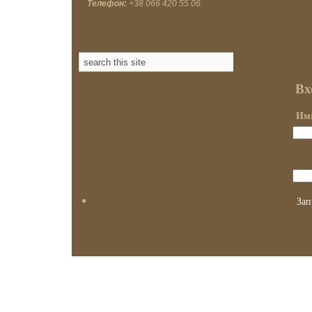
Телефон:
+38 066 420 55 06.
Вх
Имя
Зап