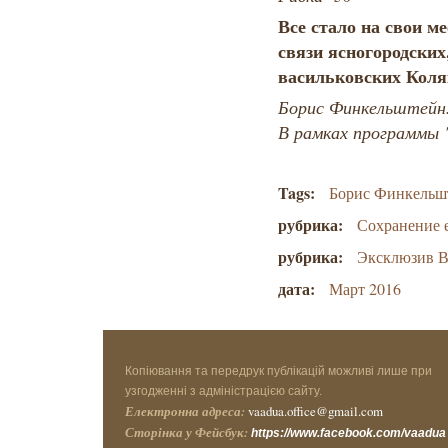
Все стало на свои м
связи ясногородски
васильковских Кол
Борис Финкельштейн
В рамках программы 
Tags:
Борис Финкельш
рубрика:
Сохранение 
рубрика:
Эксклюзив В
дата:
Март 2016
Копіювання та передрук публікацій можливі лише при
узгодженні з адміністрацією сайту.
Електронна адреса:
vaadua.office@gmail.com
Сторінка у Фейсбук:
https://www.facebook.com/vaadua