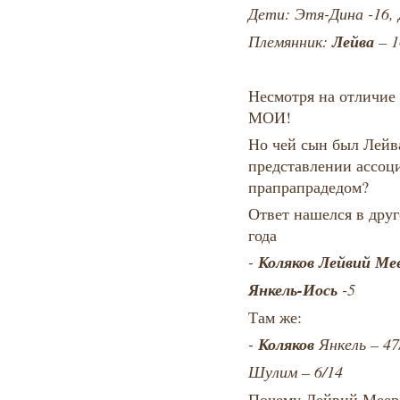
Дети: Этя-Дина -16, 
Лейва
Племянник:
– 1
Несмотря на отличие 
МОИ!
Но чей сын был Лейв
представлении ассоц
прапрапрадедом?
Ответ нашелся в друг
года
Коляков Лейвий Ме
-
Янкель-Иось
-5
Там же:
Коляков
-
Янкель – 47
Шулим – 6/14
Почему Лейвий Мееро