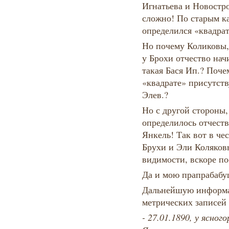
Игнатьева и Новостр
сложно! По старым ка
определился «квадрат
Но почему Коликовы,
у Брохи отчество начи
такая Бася Ип.? Поче
«квадрате» присутств
Элев.?
Но с другой стороны,
определилось отчеств
Янкель! Так вот в че
Брухи и Эли Коляков
видимости, вскоре по
Да и мою прапрабабуш
Дальнейшую информа
метрических записей
- 27.01.1890, у ясно