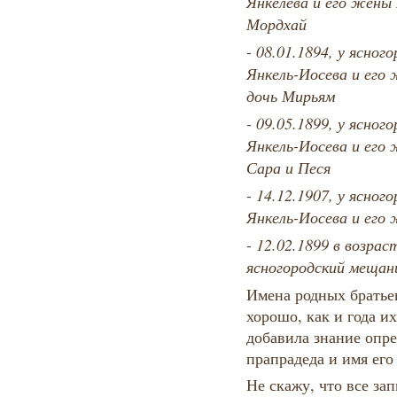
Янкелева и его жены 
Мордхай
- 08.01.1894, у ясно
Янкель-Иосева и его 
дочь Мирьям
- 09.05.1899, у ясно
Янкель-Иосева и его 
Сара и Песя
- 14.12.1907, у ясно
Янкель-Иосева и его 
- 12.02.1899 в возрас
ясногородский мещан
Имена родных братьев
хорошо, как и года и
добавила знание опр
прапрадеда и имя его
Не скажу, что все за