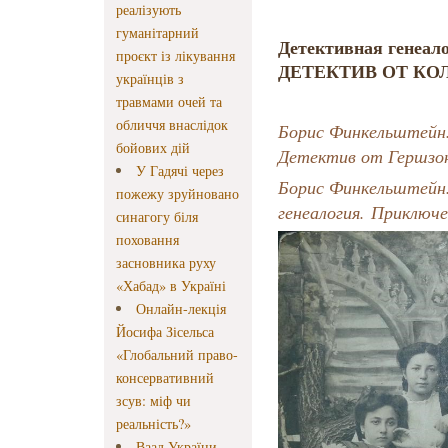
реалізують
гуманітарний
Детективная генеал
проєкт із лікування
ДЕТЕКТИВ ОТ КОЛ
українців з
травмами очей та
обличчя внаслідок
Борис Финкельштейн. 
бойових дій
Детектив от Гершзо
У Гадячі через
Борис Финкельштейн
пожежу зруйновано
генеалогия. Приключ
синагогу біля
поховання
засновника руху
«Хабад» в Україні
Онлайн-лекція
Йосифа Зісельса
«Глобальний право-
консервативний
зсув: міф чи
реальність?»
Ваад України