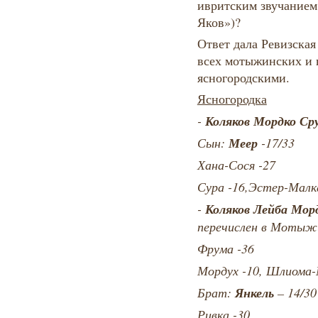
ивритским звучанием:
Яков»)?
Ответ дала Ревизская 
всех мотыжинских и 
ясногородскими.
Ясногородка
Коляков Мордко Ср
-
Меер
Сын:
-17/33
Хана-Сося -27
Сура -16,Эстер-Малка
Коляков Лейба Мор
-
перечислен в Мотыж
Фрума -36
Мордух -10, Шлиома-М
Янкель
Брат:
– 14/30
Ривка -30