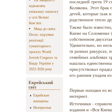
последней трети 19 
відновлять
Колякова. Этот брак 
унікальну синагогу
детей, которые (как 
у селі Великі
родственное тепло др
Ком’яти
Также было известно,
Маца до свята
Киеве на Соломенке (
Песах: підсумки
собственном двухэта
реалізації
Удивительно, но нес
гуманітарного
(в разных ракурсах, 
проєкту World
семейных альбомах х
Jewish Congress та
нашлась единственная
Вааду України у
присутствовал прадед
2022-2026 році
его ранним уходом из
Еврейський
світ
Первые находки из ис
Еврейские
интернет.
женщины
Источники - справоч
Интересные
издания и «Вся Киевщ