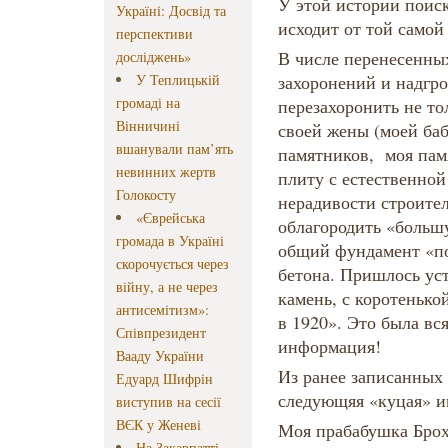
У этой истории поиск
Україні: Досвід та
исходит от той само
перспективи
В числе перенесенны
досліджень»
У Теплицькій
захоронений и надгро
громаді на
перезахоронить не то
Вінничині
своей жены (моей баб
вшанували пам’ять
памятников, моя пам
невинних жертв
плиту с естественной
Голокосту
нерадивости строите
«Єврейська
облагородить «больш
громада в Україні
общий фундамент «по
скорочується через
бетона. Пришлось ус
війну, а не через
камень, с коротенько
антисемітизм»:
в 1920». Это была вся
Співпрезидент
информация!
Вааду України
Из ранее записанных
Едуард Шифрін
следующяя «куцая» 
виступив на сесії
ВЄК у Женеві
Моя прабабушка Брох
На Закарпатті