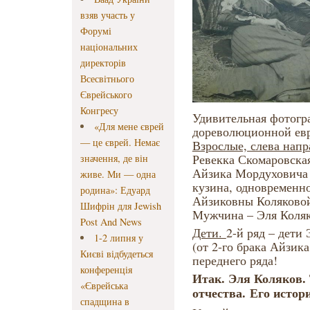
взяв участь у
Форумі
національних
директорів
Всесвітнього
Єврейського
Конгресу
Удивительная фотогр
«Для мене єврей
дореволюционной евр
— це єврей. Немає
Взрослые, слева напр
Ревекка Скомаровска
значення, де він
Айзика Мордуховича 
живе. Ми — одна
кузина, одновременн
родина»: Едуард
Айзиковны Коляковой
Шифрін для Jewish
Мужчина – Эля Коляк
Post And News
Дети.
2-й ряд – дети
1-2 липня у
(от 2-го брака Айзик
Києві відбудеться
переднего ряда!
конференція
Итак. Эля Коляков. 
«Єврейська
отчества. Его истор
спадщина в