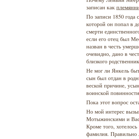
записан как
племянн
По записи 1850 года 
которой он попал в д
смерти единственног
если его отец был Ме
назван в честь умерш
очевидно, дано в чес
близкого родственник
Не мог ли Янкель бы
сын был отдан в родн
веской причине, усы
воинской повинности
Пока этот вопрос ост
Но мой интерес вызы
Мотыжинскими и Вас
Кроме того, хотелось
фамилия. Правильно л