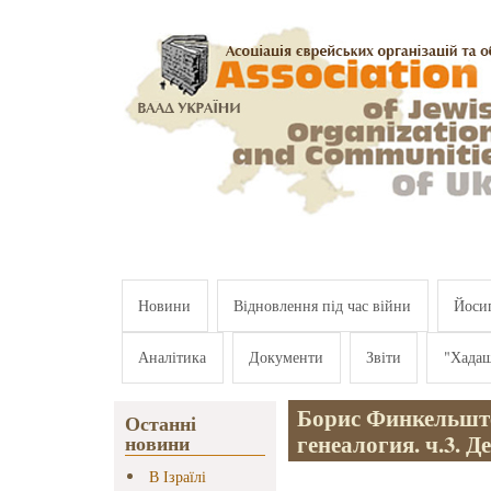
Перейти к основному содержанию
Новини
Відновлення під час війни
Йосип
Аналітика
Документи
Звіти
"Хада
Борис Финкельште
Останні
генеалогия. ч.3. 
новини
В Ізраїлі