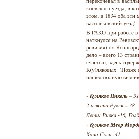
перекочевал в василь
киевского уезда, в к
этом, в 1834 оба эти 
васильковский уезд!
В ГАКО при работе в 
наткнулся на Ревизску
ревизия) по Ясногоро
дело – всего 13 стран
счастью, здесь содер
К(у)ляковых. (Позже 
нашел полную версию
Куляков Янкель
-
– 31
2-я жена Рухля – 38
Дети: Ривка -16, Голд
Куляков Меер Морд
-
Хана-Сося -41