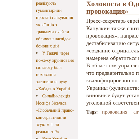
Холокоста в Оде
реалізують
провокация»
гуманітарний
проєкт із лікування
Пресс-секретарь евр
українців з
Капулкин также счита
травмами очей та
провокация», направл
обличчя внаслідок
дестабилизацию ситуа
бойових дій
«создание отрицател
У Гадячі через
намерена обратиться
пожежу зруйновано
В областном управле
синагогу біля
что предварительно 
поховання
квалифицировано по ч
засновника руху
Украины (хулиганство
«Хабад» в Україні
виновные будут уста
Онлайн-лекція
уголовной ответствен
Йосифа Зісельса
«Глобальний право-
Tags:
провокация
ан
консервативний
зсув: міф чи
реальність?»
Ваад України