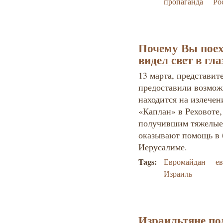
пропаганда
Ро
Почему Вы поех
видел свет в гл
13 марта, представи
предоставили возможн
находится на излече
«Каплан» в Реховоте, 
получившим тяжелые 
оказывают помощь в 
Иерусалиме.
Tags:
Евромайдан
е
Израиль
Израильтяне по