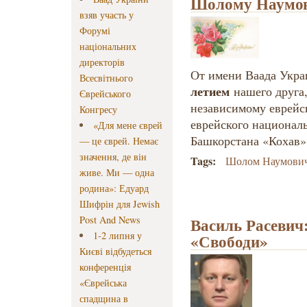
Шолому Наумови
взяв участь у
Форумі
національних
директорів
От имени Ваада Укра
Всесвітнього
летием
нашего друга,
Єврейського
независимому еврейс
Конгресу
еврейского национал
«Для мене єврей
Башкорстана «Кохав
— це єврей. Немає
значення, де він
Tags:
Шолом Наумови
живе. Ми — одна
родина»: Едуард
Шифрін для Jewish
Post And News
Василь Расевич:
1-2 липня у
«Свободи»
Києві відбудеться
конференція
«Єврейська
спадщина в