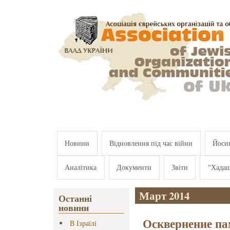
Перейти к основному содержанию
Новини
Відновлення під час війни
Йосип
Аналітика
Документи
Звіти
"Хада
Март 2014
Останні
новини
Осквернение па
В Ізраїлі