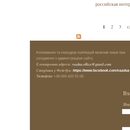
российская инте
Страницы
1
2
3
с
Копіювання та передрук публікацій можливі лише при
узгодженні з адміністрацією сайту.
Електронна адреса:
vaadua.office@gmail.com
Сторінка у Фейсбук:
https://www.facebook.com/vaadua
Телефон:
+38 066 420 55 06.
Вх
Имя