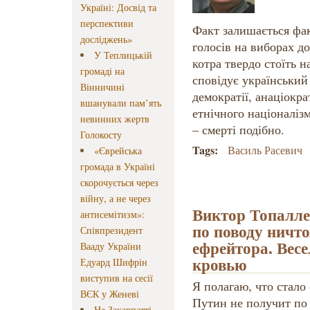
Україні: Досвід та
перспективи
Факт залишається фак
досліджень»
голосів на виборах д
У Теплицькій
котра твердо стоїть н
громаді на
сповідує український 
Вінничині
демократії, анаціокр
вшанували пам’ять
етнічного націоналіз
невинних жертв
– смерті подібно.
Голокосту
Tags:
Василь Расевич
«Єврейська
громада в Україні
скорочується через
війну, а не через
Виктор Топалле
антисемітизм»:
по поводу ничт
Співпрезидент
ефрейтора. Весе
Вааду України
кровью
Едуард Шифрін
виступив на сесії
Я полагаю, что стал
ВЄК у Женеві
Путин не получит по 
На Закарпатті