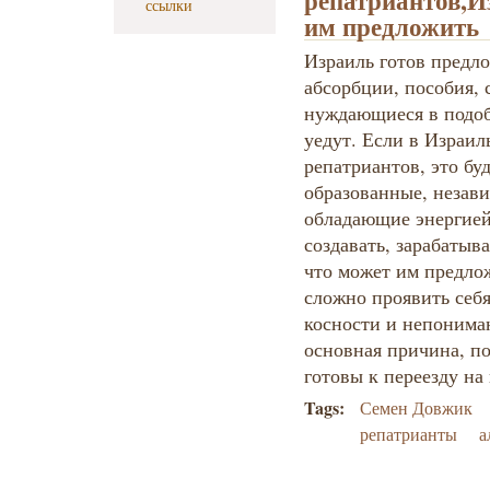
репатриантов,И
ссылки
им предложить
Израиль готов предл
абсорбции, пособия,
нуждающиеся в подоб
уедут. Если в Израил
репатриантов, это бу
образованные, незави
обладающие энергией,
создавать, зарабатыв
что может им предлож
сложно проявить себя
косности и непониман
основная причина, по
готовы к переезду н
Tags:
Семен Довжик
репатрианты
а