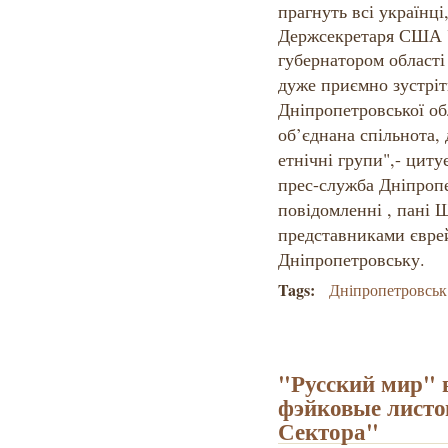
прагнуть всі українці
Держсекретаря США У
губернатором област
дуже приємно зустріт
Дніпропетровської об
об’єднана спільнота, д
етнічні групи",- цит
прес-служба Дніпроп
повідомленні , пані 
представниками єврей
Дніпропетровську.
Tags:
Дніпропетровськ
"Русский мир" 
фэйковые листо
Сектора"