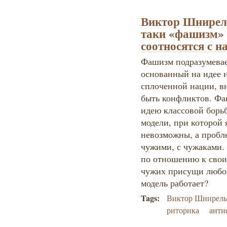
Виктор Шнирель
таки «фашизм» 
соотносятся с 
Фашизм подразумевае
основанный на идее н
сплоченной нации, в
быть конфликтов. Фа
идею классовой борь
модели, при которой
невозможны, а пробле
чужими, с чужаками.
по отношению к своим
чужих присущи любом
модель работает?
Tags:
Виктор Шнирел
риторика
анти