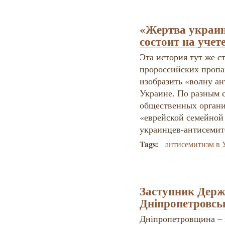
«Жертва украин
состоит на уч
Эта история тут же с
пророссийских пропа
изобразить «волну а
Украине. По разным 
общественных организ
«еврейской семейной 
украинцев-антисемит
Tags:
антисемитизм в 
Заступник Дер
Дніпропетровсь
Дніпропетровщина – ц