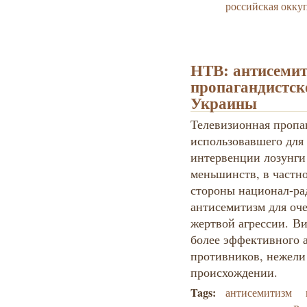
российская окку
НТВ: антисемит
пропагандистск
Украины
Телевизионная пропаг
использовавшего для
интервенции лозунг
меньшинств, в частно
стороны национал-ра
антисемитизм для оч
жертвой агрессии. В
более эффективного 
противников, нежели
происхождении.
Tags:
антисемитизм