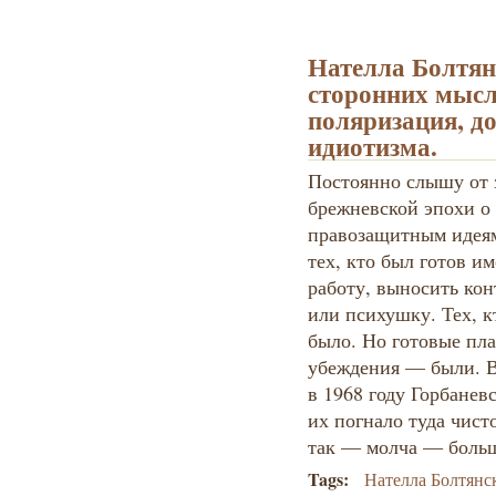
Нателла Болтян
сторонних мысл
поляризация, д
идиотизма.
Постоянно слышу от 
брежневской эпохи о 
правозащитным идеям
тех, кто был готов и
работу, выносить кон
или психушку. Тех, к
было. Но готовые пл
убеждения — были. 
в 1968 году Горбанев
их погнало туда чист
так — молча — больш
Tags:
Нателла Болтянс