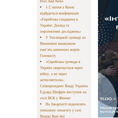
Post And News
1-2 липня у Києві
відбудеться конференція
«Єврейська спадщина в
Україні: Досвід та
перспективи досліджень»
У Теплицькій громаді на
Вінничині вшанували
пам’ять невинних жертв
Голокосту
«Єврейська громада в
Україні скорочується через
війну, а не через
антисемітизм»:
Співпрезидент Вааду України
Едуард Шифрін виступив на
сесії ВЄК у Женеві
На Закарпатті відновлять
унікальну синагогу у селі
Великі Ком’яти