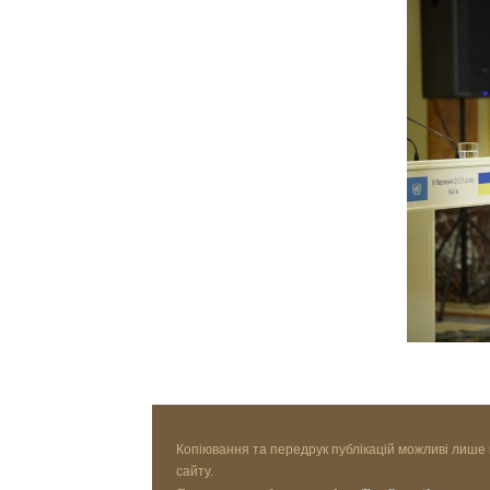
Копіювання та передрук публікацій можливі лише 
сайту.