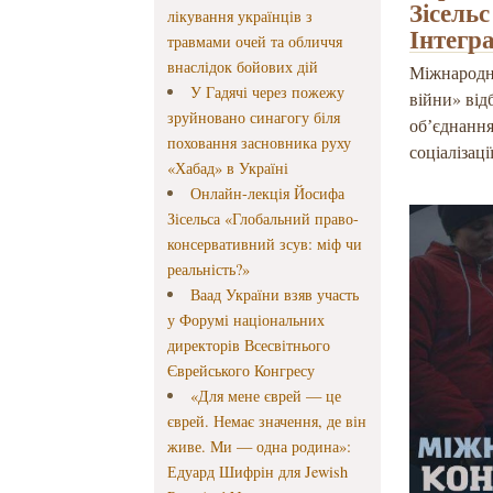
Зісельс
лікування українців з
Інтегра
травмами очей та обличчя
внаслідок бойових дій
Міжнародна
У Гадячі через пожежу
війни» від
зруйновано синагогу біля
обʼєднання
поховання засновника руху
соціалізац
«Хабад» в Україні
Онлайн-лекція Йосифа
Зісельса «Глобальний право-
консервативний зсув: міф чи
реальність?»
Ваад України взяв участь
у Форумі національних
директорів Всесвітнього
Єврейського Конгресу
«Для мене єврей — це
єврей. Немає значення, де він
живе. Ми — одна родина»:
Едуард Шифрін для Jewish