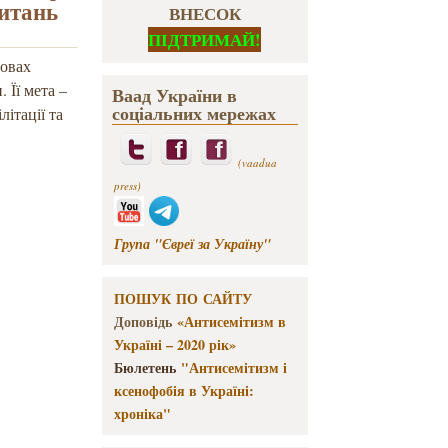
питань
ВНЕСОК
ПІДТРИМАЙ!
мовах
 Її мета –
Ваад України в
соціальних мережах
ітації та
(vaadua
press)
Група "Євреї за Україну"
ПОШУК ПО САЙТУ
Доповідь
«Антисемітизм в
Україні – 2020 рік»
Бюлетень
"Антисемітизм і
ксенофобія в Україні:
хроніка"