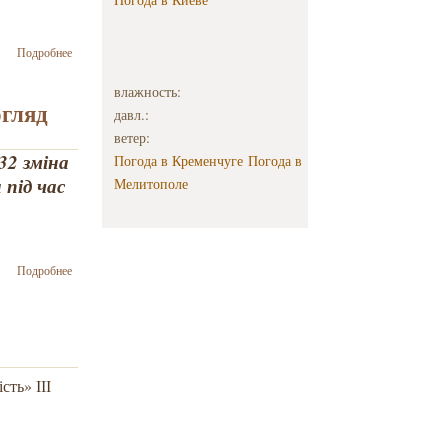
о Керівник
Подробнее
Програми
«Відновлення
влажность:
під час війни»
огляд
давл.:
Йосиф
ветер:
Зісельс взяв
32 зміна
участь у
Погода в Кременчуге
Погода в
міжнародній
 під час
Мелитополе
конференції з
питань
Інтеграційної
реабілітації
о 32 зміна
Подробнее
Програми
«Відновлення
під час
війни»: огляд
роботи
ть» ІІІ