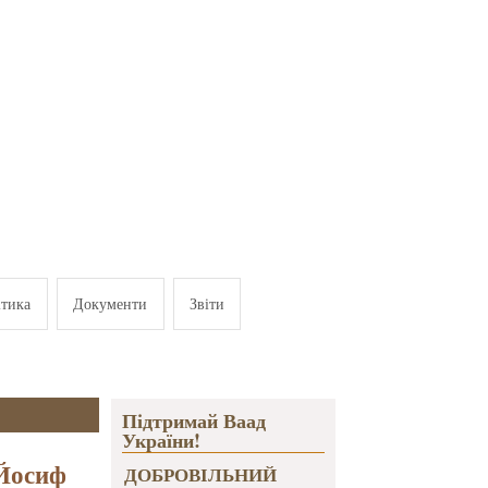
ітика
Документи
Звіти
Підтримай Ваад
України!
 Йосиф
ДОБРОВІЛЬНИЙ