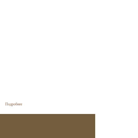
о Учасниця
Подробнее
Програми
«Відновлення
під час війни»
отримала
орден «За
мужність» ІІІ