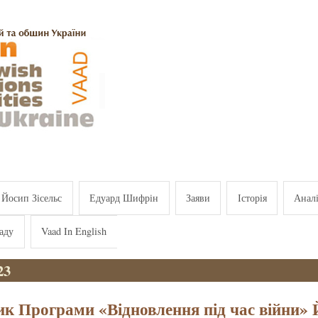
Йосип Зісельс
Едуард Шифрін
Заяви
Історія
Анал
аду
Vaad In English
23
ик Програми «Відновлення під час війни»