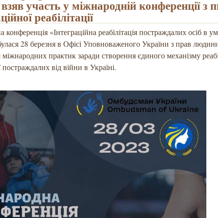
 взяв участь у міжнародній конференції з 
ційної реабілітації
 конференція «Інтеграційна реабілітація постраждалих осіб в у
булася 28 березня в Офісі Уповноваженого України з прав людини.
 міжнародних практик заради створення єдиного механізму реабіл
ії постраждалих від війни в Україні.