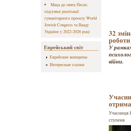
Маца до свята Песах:
підсумки реалізації
гуманітарного проєкту World
Jewish Congress та Вааду
32 змі
України у 2022-2026 році
роботи
Еврейський світ
У рамках
психолог
Еврейские женщины
війни.
Интересные ссылки
Учасни
отрима
Учасниця П
ступеня