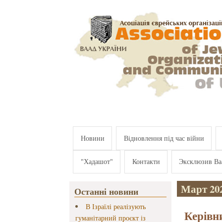
Перейти к основному содержанию
Новини
Відновлення під час війни
"Хадашот"
Контакти
Эксклюзив Ва
Март 20
Останні новини
В Ізраїлі реалізують
Керівн
гуманітарний проєкт із