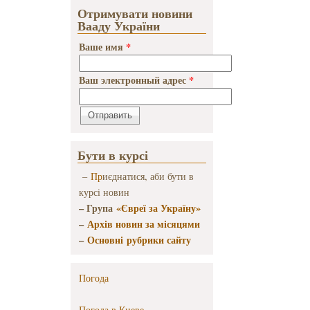
Отримувати новини
Вааду України
Ваше имя
*
Ваш электронный адрес
*
Бути в курсі
–
Пр
иєднатися, аби бути в
курсі новин
– Група
«Євреї за Україну»
–
Архів новин за місяцями
–
Основні рубрики сайту
Погода
Погода в
Киеве