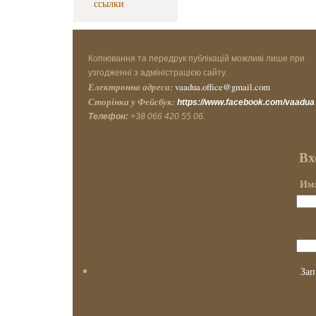
ссылки
Копіювання та передрук публікацій можливі лише при
узгодженні з адміністрацією сайту.
Електронна адреса:
vaadua.office@gmail.com
Сторінка у Фейсбук:
https://www.facebook.com/vaadua
Телефон:
+38 066 420 55 06.
Вх
Имя
Зап