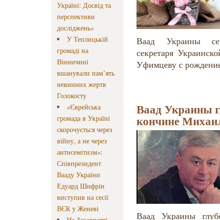
Україні: Досвід та
перспективи
досліджень»
У Теплицькій
Ваад Украины сер
громаді на
секретаря Украинск
Вінничині
Уфимцеву с рождени
вшанували пам’ять
невинних жертв
Голокосту
Ваад Украины г
«Єврейська
кончине Михаи
громада в Україні
скорочується через
війну, а не через
антисемітизм»:
Співпрезидент
Вааду України
Едуард Шифрін
виступив на сесії
ВЄК у Женеві
Ваад Украины глуб
На Закарпатті