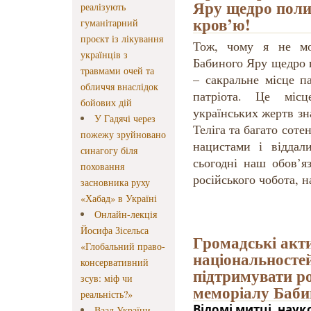
Яру щедро поли
реалізують
кров’ю!
гуманітарний
проєкт із лікування
Тож, чому я не м
українців з
Бабиного Яру щедро 
травмами очей та
– сакральне місце п
обличчя внаслідок
патріота. Це місц
бойових дій
українських жертв з
У Гадячі через
Теліга та багато соте
пожежу зруйновано
нацистами і віддал
синагогу біля
сьогодні наш обов’я
поховання
російського чобота, н
засновника руху
«Хабад» в Україні
Онлайн-лекція
Йосифа Зісельса
Громадські акти
«Глобальний право-
національносте
консервативний
підтримувати р
зсув: міф чи
меморіалу Баби
реальність?»
Відомі митці, наук
Ваад України