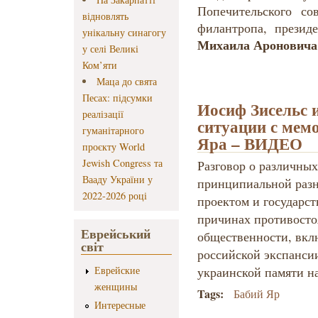
Попечительского со
відновлять
филантропа, презид
унікальну синагогу
Михаила Аронович
у селі Великі
Ком’яти
Маца до свята
Песах: підсумки
Иосиф Зисельс 
реалізації
ситуации с мем
гуманітарного
Яра – ВИДЕО
проєкту World
Jewish Congress та
Разговор о различных
Вааду України у
принципиальной раз
2022-2026 році
проектом и государс
причинах противосто
Еврейський
общественности, вкл
світ
российской экспансии
Еврейские
украинской памяти на
женщины
Tags:
Бабий Яр
Интересные