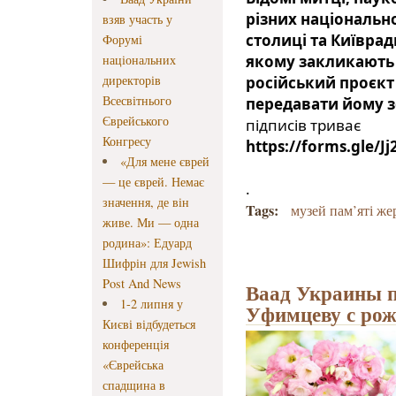
різних національн
взяв участь у
столиці та Київрад
Форумі
національних
якому закликають 
директорів
російський проєкт 
Всесвітнього
передавати йому з
Єврейського
підписів триває
Конгресу
https://forms.gle/
«Для мене єврей
— це єврей. Немає
.
значення, де він
Tags:
музей пам’яті ж
живе. Ми — одна
родина»: Едуард
Шифрін для Jewish
Post And News
Ваад Украины п
1-2 липня у
Уфимцеву с рож
Києві відбудеться
конференція
«Єврейська
спадщина в