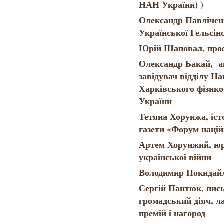
НАН України) )
Олександр Павлічен
Української Гельсін
Юрій Шаповал, проф
Олександр Бакай, а
завідувач відділу Н
Харківського фізик
України
Тетяна Хорунжа, іст
газети «Форум націй
Артем Хорунжий, юри
української війни
Володимир Покидайл
Сергій Пантюк, пись
громадський діяч, л
премій і нагород