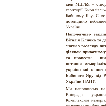
ідей МЦГБЯ – створ
території Кирилівсь
Бабиному Яру. Саме 
потенційно небезп
України.
Наполегливо закли
Віталія Кличка та д
зняти з розгляду пи
ділянок приватном
та провести шир
питання меморіаліз
української концепц
Бабиного Яру від Ро
України НАНУ.
Ми наполягаємо на 
Київради україн
Комплексної меморіа
як розглядати будь-як