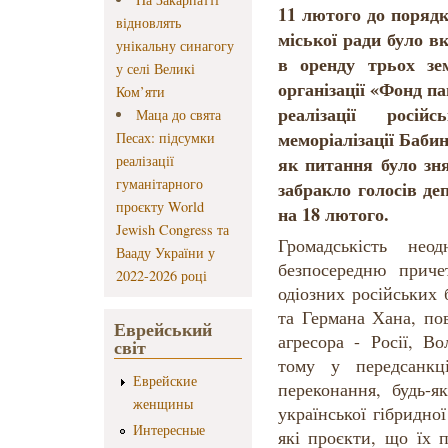
11 лютого до порядк
відновлять
міської ради було в
унікальну синагогу
в оренду трьох зе
у селі Великі
організації «Фонд п
Ком’яти
реалізації росій
Маца до свята
меморіалізації Баби
Песах: підсумки
реалізації
як питання було зня
гуманітарного
забракло голосів де
проєкту World
на 18 лютого.
Jewish Congress та
Громадськість нео
Вааду України у
безпосередню приче
2022-2026 році
одіозних російських б
та Германа Хана, по
Еврейський
агресора - Росії, В
світ
тому у передсанк
Еврейские
переконання, будь-я
женщины
української гібридної
Интересные
які проєкти, що їх 