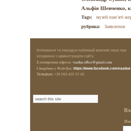
Альфія Шевченко, 
Tags:
музей пам’яті ж
рубрика:
Заявления
Копіювання та передрук публікацій можливі лише при
узгодженні з адміністрацією сайту.
Електронна адреса:
vaadua.office@gmail.com
Сторінка у Фейсбук:
https://www.facebook.com/vaadua
Телефон:
+38 066 420 55 06.
Вх
Имя