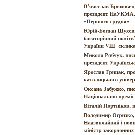
В’ячеслав Брюховець
президент НаУКМА, 
«Першого грудня»
Юрій-Богдан Шухеви
багаторічний політв
України VШ склик
Микола Рябчук, пись
президент Українсь
Ярослав Грицак, пр
католицького універ
Оксана Забужко, пи
Національної премії
Віталій Портніков, 
Володимир Огризко, 
Надзвичайний і пов
міністр закордонних 