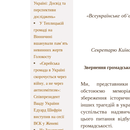
Україні: Досвід та
перспективи
«Всеукраїнське об
досліджень»
У Теплицькій
громаді на
Вінничині
вшанували пам’ять
Секретарю Київсь
невинних жертв
Голокосту
«Єврейська
Звернення громадсько
громада в Україні
скорочується через
Ми, представники 
війну, а не через
антисемітизм»:
обстоюємо мемор
Співпрезидент
збереження історичн
Вааду України
інших трагедій в укра
Едуард Шифрін
суспільства надзвич
виступив на сесії
цього питання відбу
ВЄК у Женеві
громадськості.
На Закарпатті