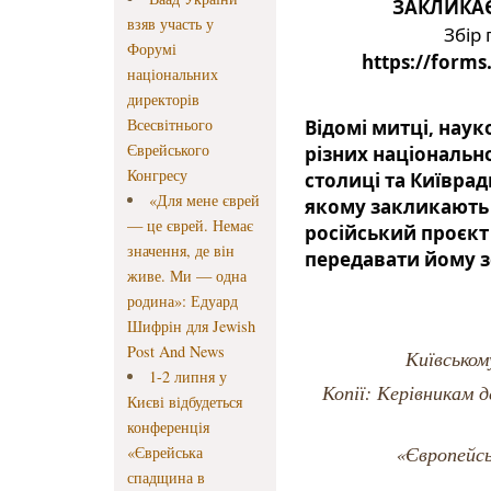
ЗАКЛИКА
взяв участь у
Форумі
https://forms
національних
директорів
Всесвітнього
Відомі митці, наук
Єврейського
різних національн
Конгресу
столиці та Київрад
«Для мене єврей
якому закликають 
— це єврей. Немає
російський проєкт 
значення, де він
передавати йому з
живе. Ми — одна
родина»: Едуард
Шифрін для Jewish
Post And News
Київськом
1-2 липня у
Копії: Керівникам д
Києві відбудеться
конференція
«Європейсь
«Єврейська
спадщина в