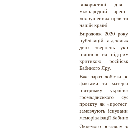
використані для
міжнародній арен
«порушеннях прав та
нашій країні.
Впродовж 2020 року
публікацій та декіль
двох звернень укр
підписів на підтри
критикою російськ
Бабиного Яру.
Вже зараз лобісти р
фактами та матері
підтримку україн
громадянського су
проєкту як «протест
замовчують існуванн
меморіалізації Бабин
Окремого розгляду з