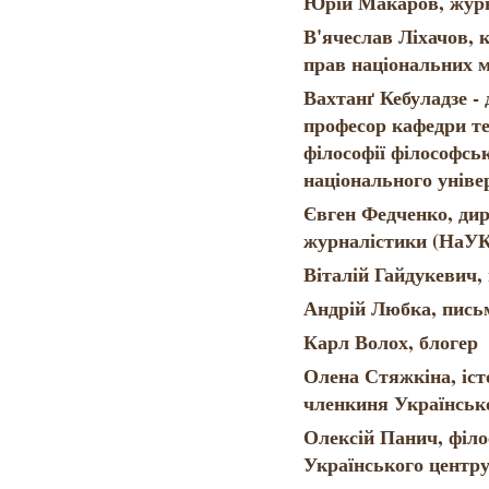
Юрій Макаров, журн
В'ячеслав Ліхачов, 
прав національних 
Вахтанґ Кебуладзе -
професор кафедри те
філософії філософсь
національного уніве
Євген Федченко, ди
журналістики (НаУ
Віталій Гайдукевич,
Андрій Любка, пись
Карл Волох, блогер
Олена Стяжкіна, іс
членкиня Українськ
Олексій Панич, філо
Українського центр