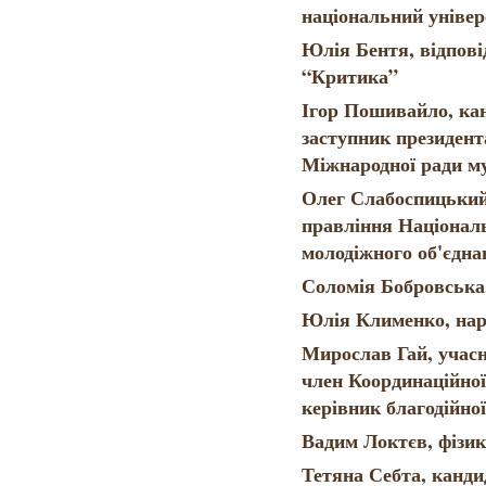
національний уніве
Юлія Бентя, відпові
“Критика”
Ігор Пошивайло, кан
заступник президе
Міжнародної ради му
Олег Слабоспицький,
правління Націонал
молодіжного об'єдна
Соломія Бобровська,
Юлія Клименко, нар
Мирослав Гай, учасн
член Координаційної 
керівник благодійної
Вадим Локтєв, фізи
Тетяна Себта, кандид