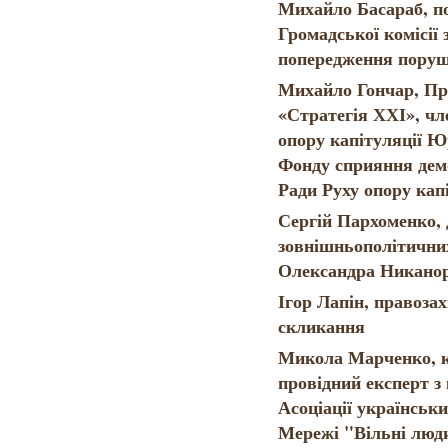
Михайло Басараб, по
Громадської комісії 
попередження поруш
Михайло Гончар, Пр
«Стратегія ХХІ», чл
опору капітуляції Ю
Фонду сприяння демо
Ради Руху опору кап
Сергій Пархоменко,
зовнішньополітични
Олександра Никано
Ігор Лапін, правоза
скликання
Микола Марченко, к
провідний експерт з
Асоціації українськ
Мережі "Вільні люди