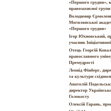
«Першого грудня», к
правозахисної групи
Володимир Єрмоленк
Могилянської академ
«Першого грудня»
Ігор Юхновський, п
учасник Ініціативно
Отець Георгій Ковал
православного уніве
Премудрості
Леонід Фінберг, дир
та культури східноє
Анатолій Подольськи
директор Українсько
Голокосту
Олексій Гарань, п