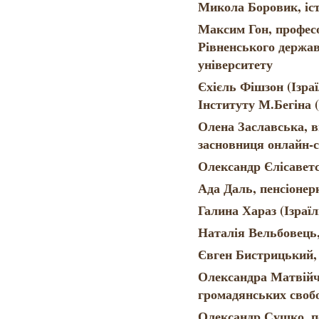
Микола Боровик, іс
Максим Гон, професо
Рівненського держав
університету
Єхієль Фішзон (Ізраї
Інституту М.Бегіна 
Олена Заславська, 
засновниця онлайн-с
Олександр Єлісавет
Ада Даль, пенсіонер
Галина Хараз (Ізраї
Наталія Вельбовець
Євген Бистрицький,
Олександра Матвійч
громадянських своб
Олександр Сушко, п