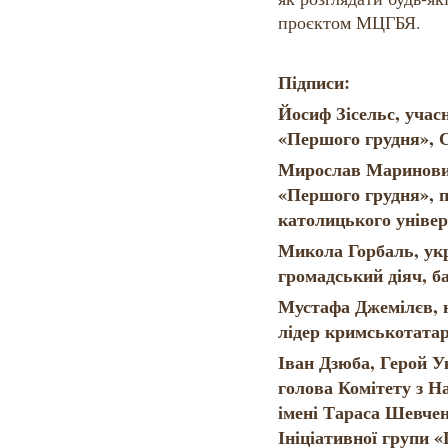
проєктом МЦГБЯ.
Підписи:
Йосиф Зісельс, учас
«Першого грудня», С
Мирослав Маринович
«Першого грудня», 
католицького універ
Микола Горбаль, укр
громадський діяч, б
Мустафа Джемілєв, н
лідер кримськотатар
Іван Дзюба, Герой У
голова Комітету з Н
імені Тараса Шевчен
Ініціативної групи 