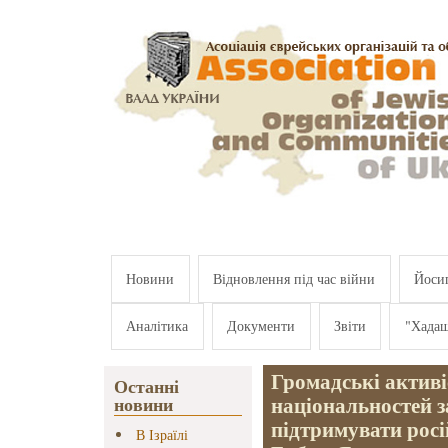
Перейти к основному содержанию
Новини
Відновлення під час війни
Йосип
Аналітика
Документи
Звіти
"Хада
Громадські активі
Останні
національностей 
новини
підтримувати рос
В Ізраїлі