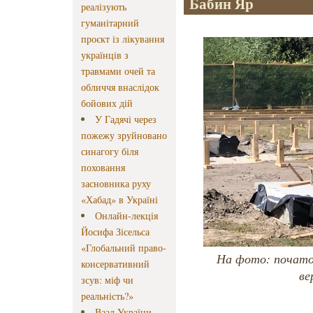
Бабин Яр
реалізують
гуманітарний
проєкт із лікування
українців з
травмами очей та
обличчя внаслідок
бойових дій
У Гадячі через
пожежу зруйновано
синагогу біля
поховання
засновника руху
«Хабад» в Україні
Онлайн-лекція
Йосифа Зісельса
«Глобальний право-
На фото: початок
консервативний
ве
зсув: міф чи
реальність?»
Ваад України