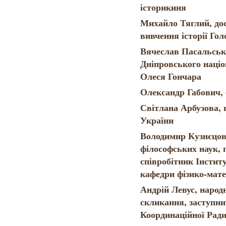
історикиня
Михайло Тяглий, дос
вивчення історії Гол
Вячеслав Пасальськи
Дніпровського націо
Олеся Гончара
Олександр Габович, 
Світлана Арбузова,
України
Володимир Кузнєцов,
філософських наук, 
співробітник Інститу
кафедри фізико-ма
Андрій Левус, народ
скликання, заступни
Координаційної Ради