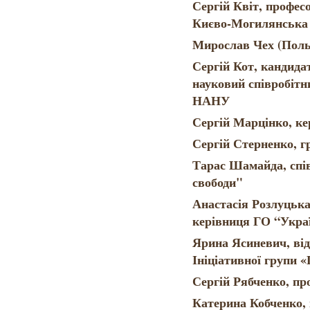
Сергій Квіт, профес
Києво-Могилянська 
Мирослав Чех (Поль
Сергій Кот, кандида
науковий співробітни
НАНУ
Сергій Марцінко, 
Сергій Стерненко, г
Тарас Шамайда, спі
свободи"
Анастасія Розлуцька
керівниця ГО “Украї
Ярина Ясиневич, від
Ініціативної групи 
Сергій Рябченко, пр
Катерина Кобченко, 