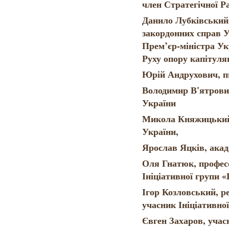
член Стратегічної Р
Данило Лубківський,
закордонних справ 
Прем’єр-міністра Ук
Руху опору капітуляц
Юрій Андрухович, п
Володимир В'ятрович
України
Микола Княжицький,
України,
Ярослав Яцків, ака
Оля Гнатюк, профес
Ініціативної групи 
Ігор Козловський, ре
учасник Ініціативно
Євген Захаров, учас