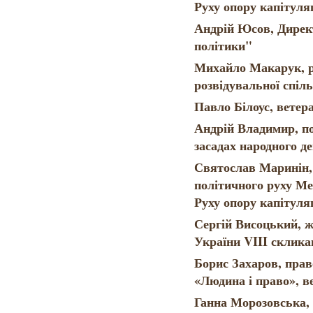
Руху опору капітуляц
Андрій Юсов, Дирек
політики"
Михайло Макарук, р
розвідувальної спіл
Павло Білоус, ветер
Андрій Владимир, п
засадах народного 
Святослав Маринін,
політичного руху Ме
Руху опору капітуляц
Сергій Висоцький, ж
України VIII склика
Борис Захаров, пра
«Людина і право», в
Ганна Морозовська, 