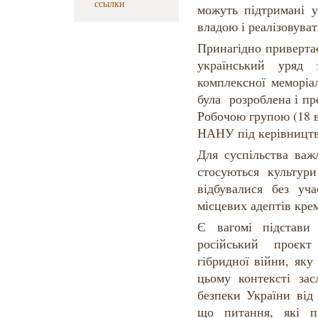
ссылки
можуть підтримані у
владою і реалізовуват
Принагідно приверта
український уряд 
комплексної меморіа
була розроблена і пр
Робочою групою (18 в
НАНУ під керівництв
Для суспільства важ
стосуються культури
відбувалися без уч
місцевих адептів кре
Є вагомі підстави
російський проєк
гібридної війни, як
цьому контексті за
безпеки України від 
що питання, які 