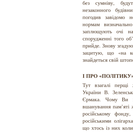
без сумніву, буду
незаконного будівн
погодив завідомо 
нормам визначально
заплющують очі н
спорудженні того об
прийде. Знову згаду
зацитую, що «на к
знайдеться свій штоп
І ПРО «ПОЛІТИКУ
Тут взагалі перщі
України В. Зеленськ
Єрмака. Чому Ви п
вшанування пам’яті 
російському фонду,
російськими олігарх
що хтось із них коли