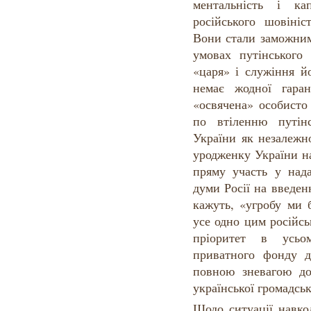
ментальність і ка
російського шовініс
Вони стали заможним
умовах путінського
«царя» і служіння й
немає жодної гаран
«освячена» особисто
по втіленню путін
України як незалежн
уродженку України н
пряму участь у над
думи Росії на введен
кажуть, «угробу ми 
усе одно цим російс
пріоритет в усьо
приватного фонду д
повною зневагою до 
української громадськ
Щодо ситуації навко