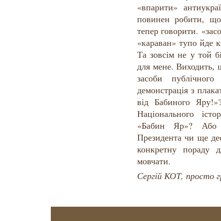
«впарити» антиукраї
повинен робити, що
тепер говорити. «засо
«караван» тупо йде 
Та зовсім не у той 
для мене. Виходить,
засоби публічног
демонстрація з плака
від Бабиного Яру!»
Національного істор
«Бабин Яр»? Або
Президента чи ще де
конкретну пораду 
мовчати.
Сергій КОТ, просто 