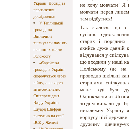
Україні: Досвід та
не хочу мовчати! Я 
перспективи
мовчати перед лицем
досліджень»
там відбутися!
У Теплицькій
Так сталося, що з
громаді на
сусідів, однокласни
Вінничині
старих і порядних 
вшанували пам’ять
якийсь дуже давній к
невинних жертв
відчувався у спілкува
Голокосту
що входили у наші ка
«Єврейська
Поліському (де на
громада в Україні
проводив шкільні кані
скорочується через
старшими спілкувал
війну, а не через
мене тоді було ду
антисемітизм»:
Однокласники Льоня
Співпрезидент
Вааду України
згодом виїхали до І
Едуард Шифрін
незалежну Україну 
виступив на сесії
корпусу цієї держави 
ВЄК у Женеві
дружину дівчину-у
На Закарпатті