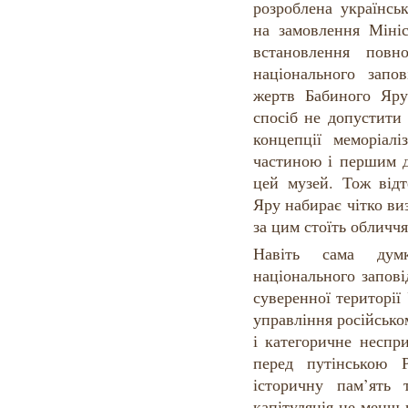
розроблена українсь
на замовлення Мініс
встановлення повн
національного зап
жертв Бабиного Яр
спосіб не допустити 
концепції меморіалі
частиною і першим д
цей музей. Тож відт
Яру набирає чітко ви
за цим стоїть обличчя
Навіть сама дум
національного запов
суверенної територі
управління російсько
і категоричне неспр
перед путінською 
історичну пам’ять 
капітуляція не менш 