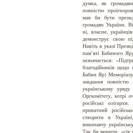
думка, як громадян
повністю проігноро
мав би бути презид
громадян України. Ві
ні, власне, українці
демонструє свою пі
Навіть в указі Прези
пам’яті Бабиного Яру
зазначається: «Підтр
благодійників щодо 
Бабин Яр) Меморіалу
завдання повністю 
українському уряду
Оргкомітету, котрі о
російські олігархи.
приватний російсь
створити в Україн
виконавчу українськ
Так би мовити, «сів 