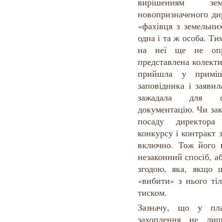
вирішенням зе
новопризначеного ди
«фахівця з земельни
одна і та ж особа. Ти
на неї ще не оп
представлена колект
прийшла у приміще
заповідника і заяви
зажадала для оз
документацію. Чи зако
посаду директора
конкурсу і контракт 
включно. Тож його 
незаконний спосіб, а
згодою, яка, якщо щ
«вибити» з нього ті
тиском.
Зазначу, що у пла
захоплення не ли