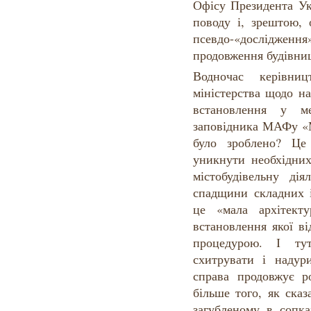
Офісу Президента Ук
поводу і, зрештою, 
псевдо-«дослідження»
продовження будівни
Водночас керівн
міністерства щодо н
встановлення у ме
заповідника МАФу «М
було зроблено? Це
уникнути необхідних
містобудівельну дія
спадщини складних
це «мала архітект
встановлення якої в
процедурою. І т
схитрувати і надур
справа продовжує ро
більше того, як ска
загубленому в сопка