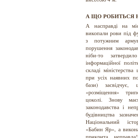
А ЩО РОБИТЬСЯ 
А насправді на мі
викопали рови під ф
з потужним арму
порушення законодав
ніби-то затвердил
інформаційної політ
складі міністерства
при усіх наявних п
бази) засвідчує, 
«розміщення» трипо
цоколі. Знову ма
законодавства і неп
будівництва зазна
Національний істо
«Бабин Яр», а вико
прикрита неправд