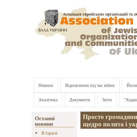
Перейти к основному содержанию
Новини
Відновлення під час війни
Йосип
Аналітика
Документи
Звіти
"Хада
Просто громадяни
Останні
щедро полита і ук
новини
В Ізраїлі