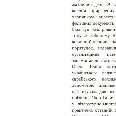
жахливий день 29 ве
колони приречени
хлопчиком і вивести 
фальшиві документи.
Біда був розстрілян
тому ж Бабиному Я
колишній хлопчик на
порятунок, назвав
організаційне п
запам’ятавши його я
Олена Теліга, кот
українського радян
єврейського поход
допомогою підпіль
організувала для нь
прізвище Яків Галич 
у літературно-мист
практично останній 