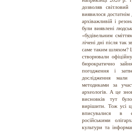
дозволяв світловий
виявилося достатнім 
архіважливій і резон
були виявлені людськ
«будівельним сміття
лічені дні після так
саме таким шляхом? 
створювали офіційну
бюрократично зай
погодження і затв
дослідження мали
методиками за учас
археологів. А це зн
висновків тут бул
вирішити. Тож усі ц
вписувалися в с
російськими оліга
культури та інформа