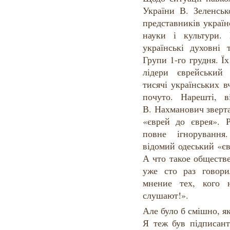
України В. Зеленськ
представників українс
науки і культури.
українські духовні 
Групи 1-го грудня. Ї
лідери єврейський 
тисячі українських в
почуто. Нарешті, 
В. Нахманович зверта
«єврей до єврея». 
повне ігнорування
відомий одеський «є
А что такое обществ
уже сто раз говори
мнение тех, кого
слушают!».
Але було б смішно, як
Я теж був підписант