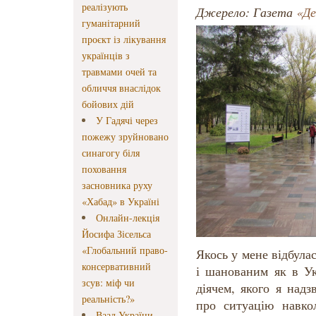
реалізують
Джерело: Газета
«Де
гуманітарний
проєкт із лікування
українців з
травмами очей та
обличчя внаслідок
бойових дій
У Гадячі через
пожежу зруйновано
синагогу біля
поховання
засновника руху
«Хабад» в Україні
Онлайн-лекція
Йосифа Зісельса
«Глобальний право-
Якось у мене відбула
консервативний
і шанованим як в Ук
зсув: міф чи
діячем, якого я над
реальність?»
про ситуацію навко
Ваад України