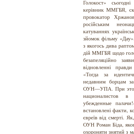
Голокост» сьогодн
керівник ММГБЯ, ск
провокатор Хржано
російським неона
катуваннях українсь
зйомок фільму «Дау».
з якогось дива рапто
дій ММГБЯ щодо голо
безапеляційно зая
відновленні правди
«Тогда за иденти
недавним борцам з
ОУН—УПА. При этом
националистов в 
убежденные палачи
встановлені факти, 
євреїв від смерті. Я
ОУН Роман Біда, яко
охороняти знятий з ма