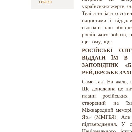
ссылки
українських жертв з
Теліга та багато соте
нацистами і віддал
сьогодні наш обов’я
російського чобота, 
ще тому, що:
РОСІЙСЬКІ ОЛ
ВІДДАТИ ЇМ В
ЗАПОВІДНИК «
РЕЙДЕРСЬКЕ ЗАХ
Саме так. На жаль, 
Ще донедавна це пи
плани російських
створений на їх
Міжнародний меморі
Яр» (ММГБЯ). Але 
підтвердження. У 
Національного істор