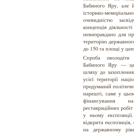
Бабиного Яру, але й
історико-меморіально
очевидністю засві
концепція діяльност
невиправдано для пр
територію державног
до 150 га площі у цен
Спроба оволодіт
Бабиного Яру — це
шляху до захопленн
усієї території наці
продуманий політичн
нарешті, саме у цьо
фінансування н
реставраційних робіт
у ньому експозиці
відкрита експозиція,
на державному рів