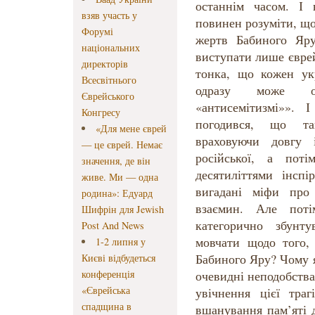
останнім часом. І 
взяв участь у
повинен розуміти, щ
Форумі
жертв Бабиного Яр
національних
виступати лише єврейс
директорів
тонка, що кожен ук
Всесвітнього
одразу може о
Єврейського
«антисемітизмі»».
Конгресу
погодився, що та
«Для мене єврей
враховуючи довгу 
— це єврей. Немає
російської, а поті
значення, де він
десятиліттями інсп
живе. Ми — одна
вигадані міфи про 
родина»: Едуард
взаємин. Але пот
Шифрін для Jewish
категорично збунт
Post And News
мовчати щодо того, 
1-2 липня у
Бабиного Яру? Чому 
Києві відбудеться
конференція
очевидні неподобства,
«Єврейська
увічнення цієї траг
спадщина в
вшанування пам’яті д