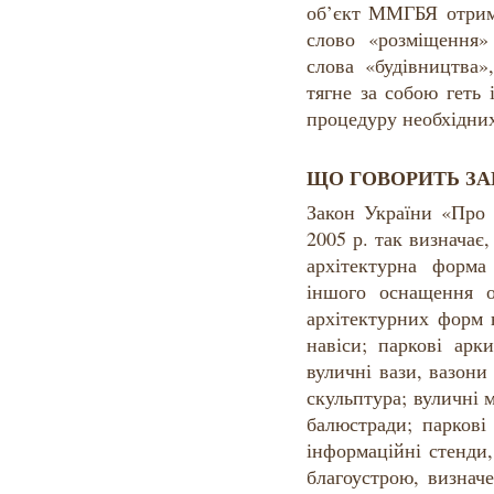
об’єкт ММГБЯ отрима
слово «розміщення»
слова «будівництва»
тягне за собою геть
процедуру необхідни
ЩО ГОВОРИТЬ З
Закон України «Про 
2005 р. так визначає
архітектурна форма 
іншого оснащення о
архітектурних форм 
навіси; паркові арк
вуличні вази, вазони
скульптура; вуличні м
балюстради; паркові 
інформаційні стенди
благоустрою, визнач