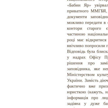
«Бабин Яр» увірвал
приватного ММГБЯ, 
документи заповідн
можливо передати в 
контори старого є
частиною національ
році має відкритися
ввічливо попросили 
Відповідь була блис
у надрах Офісу Пр
рішення про замі
заповідника, яке н
Міністерством культ
України. Замість дію
фактично вже приз
юристкою (кажуть, 
інформація про лю
задіяна у дуже ба