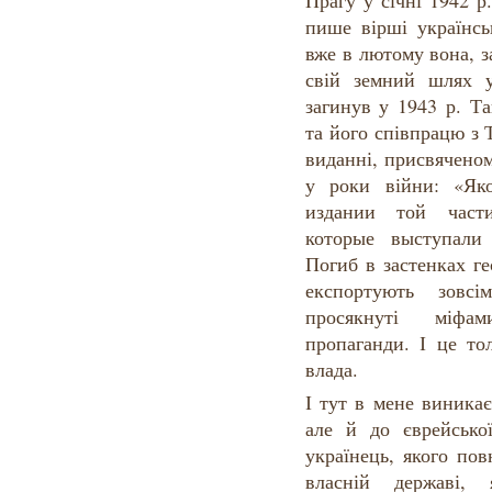
Прагу у січні 1942 р
пише вірші українсь
вже в лютому вона, 
свій земний шлях 
загинув у 1943 р. Т
та його співпрацю з 
виданні, присвячено
у роки війни: «Як
издании той части
которые выступали
Погиб в застенках ге
експортують зовс
просякнуті міфам
пропаганди. І це то
влада.
І тут в мене виника
але й до єврейсько
українець, якого по
власній державі, 