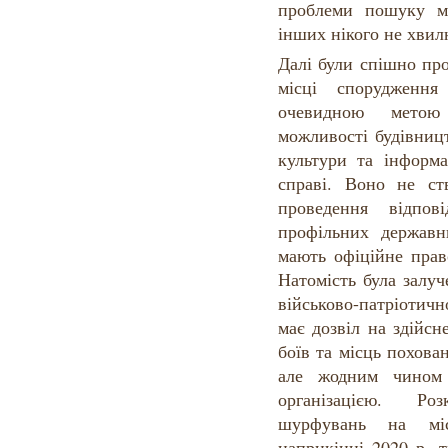
проблеми пошуку м
інших нікого не хви
Далі були спішно пр
місці спорудження
очевидною метою
можливості будівниц
культури та інформа
справі. Воно не ств
проведення відпов
профільних державни
мають офіційне прав
Натомість була залуч
військово-патріотич
має дозвіл на здійс
боїв та місць похован
але жодним чином
організацією. Р
шурфувань на міс
наприкінці 2020 р. 