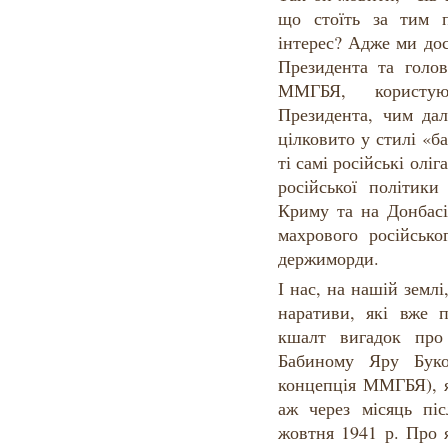
що стоїть за тим 
інтерес? Адже ми до
Президента та голо
ММГБЯ, користу
Президента, чим дал
цілковито у стилі «б
ті самі російські олі
російської політики
Криму та на Донбасі
махрового російсько
держиморди.
І нас, на нашій землі
наративи, які вже
кшалт вигадок про
Бабиному Яру Буко
концепція ММГБЯ), я
аж через місяць пі
жовтня 1941 р. Про 