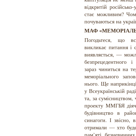
відкритій російсько-
стає можливим? Чому
почуваються на украї
МАФ «МЕМОРІАЛЬ
Погодьтеся, що в
викликає питання і 
виявляється, — можл
безпрецедентного і
зараз чиниться на те
меморіального запо
нього. Ще наприкінц
у Всеукраїнській раді
та, за сумісництвом,
проекту ММГБЯ діяч
будівництво в райо
синагоги. І звісно,
отримали — хто буде
пам’яті безневинни