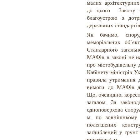
малих архітектурних
до цього Закону з
благоустрою з дотр
державних стандартів
Як бачимо, спору
меморіальних об’єкт
Стандарного загаль
МАФів в законі не н
про містобудівельну д
Кабінету міністрів Ук
правила утримання д
вимоги до МАФів дл
Що, очевидно, корес
загалом. За закон
одноповерхова спору
м. по зовнішньому 
полегшених конс
заглиблений у ґрунт
висотою 4 м.