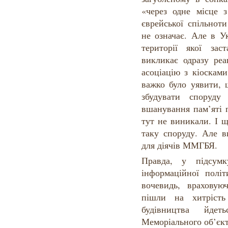
«через одне місце з
єврейської спільно
не означає. Але в У
території якої за
викликає одразу реа
асоціацію з кіоскам
важко було уявити,
збудувати споруд
вшанування пам’яті п
тут не виникали. І щ
таку споруду. Але в
для діячів ММГБЯ.
Правда, у підсумк
інформаційної пол
вочевидь, враховую
пішли на хитрість
будівництва йде
Меморіального об’єкт