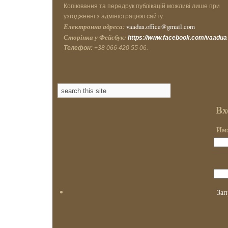
Копіювання та передрук публікацій можливі лише при
узгодженні з адміністрацією сайту.
Електронна адреса:
vaadua.office@gmail.com
Сторінка у Фейсбук:
https://www.facebook.com/vaadua
Телефон:
+38 066 420 55 06.
Вх
Имя
Зап