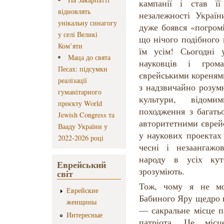
кампанії і став ї
відновлять
незалежності Україн
унікальну синагогу
дуже боявся «погромі
у селі Великі
що нічого подібного 
Ком’яти
їм усім! Сьогодні 
Маца до свята
науковців і грома
Песах: підсумки
єврейськими кореням
реалізації
з надзвичайно розум
гуманітарного
культури, відоми
проєкту World
походження з багать
Jewish Congress та
авторитетними єврей
Вааду України у
у наукових проектах
2022-2026 році
чесні і незаангажо
народу в усіх кут
Еврейський
зрозуміють.
світ
Тож, чому я не м
Еврейские
Бабиного Яру щедро 
женщины
— сакральне місце п
Интересные
патріота. Це місц