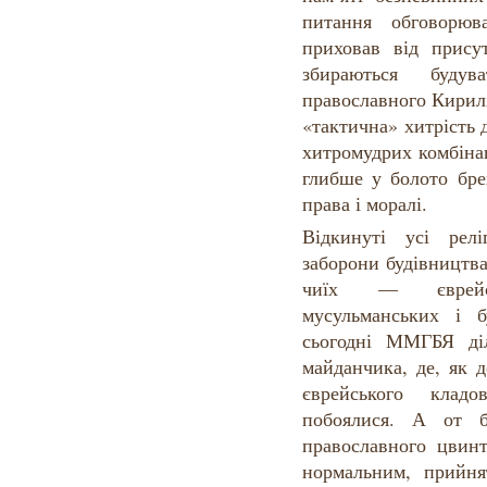
питання обговорюв
приховав від прису
збираються буду
православного Кирилі
«тактична» хитрість 
хитромудрих комбінац
глибше у болото бре
права і моралі.
Відкинуті усі рел
заборони будівництв
чиїх — єврейс
мусульманських і 
сьогодні ММГБЯ ді
майданчика, де, як д
єврейського клад
побоялися. А от б
православного цвин
нормальним, прийн