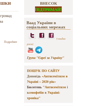
дошки
ВНЕСОК
ПІДТРИМАЙ!
 громад
ва
Ваад України в
соціальних мережах
(vaadua
о Заява
Подробнее
press)
Асоціації
єврейських
організацій
Група "Євреї за Україну"
та громад
України
(Ваад) з
ПОШУК ПО САЙТУ
приводу
демонтажа
Доповідь
«Антисемітизм в
пам’ятної
Україні – 2020 рік»
дошки
Бюлетень
"Антисемітизм і
Юрію
ксенофобія в Україні:
Шевельову
у м.
хроніка"
Харків