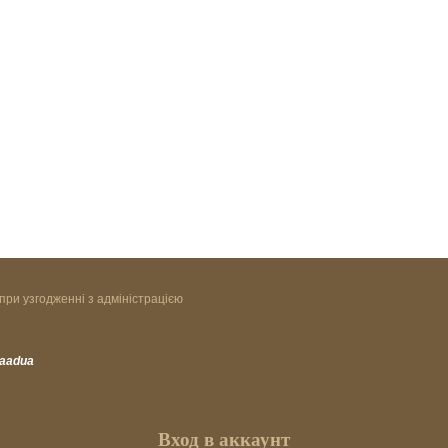
при узгодженні з адміністрацією
vaadua
Вход в аккаунт