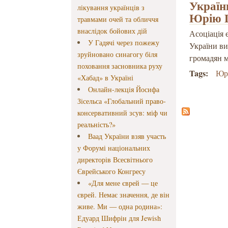
Україн
лікування українців з
Юрію Ш
травмами очей та обличчя
внаслідок бойових дій
Асоціація 
У Гадячі через пожежу
України в
зруйновано синагогу біля
громадян м
поховання засновника руху
Tags:
Юр
«Хабад» в Україні
Онлайн-лекція Йосифа
Зісельса «Глобальний право-
консервативний зсув: міф чи
реальність?»
Ваад України взяв участь
у Форумі національних
директорів Всесвітнього
Єврейського Конгресу
«Для мене єврей — це
єврей. Немає значення, де він
живе. Ми — одна родина»:
Едуард Шифрін для Jewish