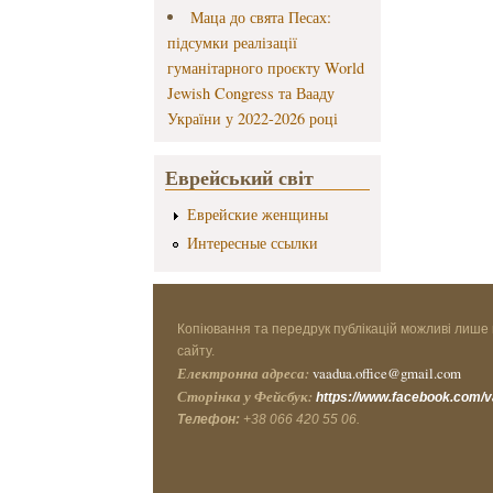
Маца до свята Песах:
підсумки реалізації
гуманітарного проєкту World
Jewish Congress та Вааду
України у 2022-2026 році
Еврейський світ
Еврейские женщины
Интересные ссылки
Копіювання та передрук публікацій можливі лише 
сайту.
Електронна адреса:
vaadua.office@gmail.com
Сторінка у Фейсбук:
https://www.facebook.com/
Телефон:
+38 066 420 55 06.