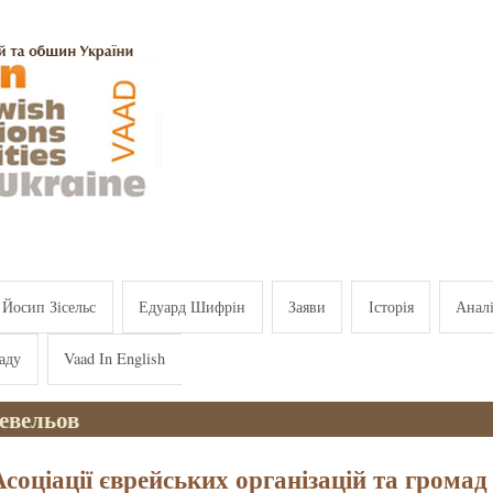
Йосип Зісельс
Едуард Шифрін
Заяви
Історія
Анал
аду
Vaad In English
евельов
Асоціації єврейських організацій та громад