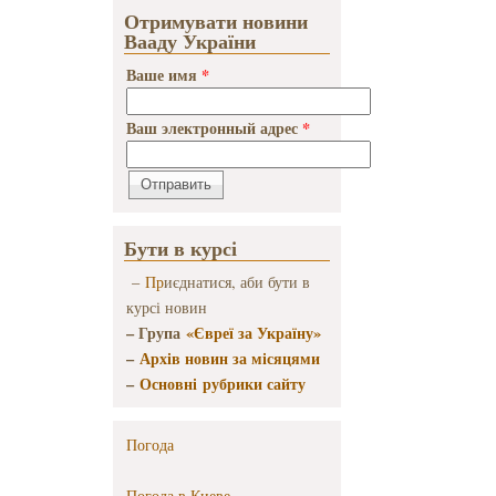
Отримувати новини
Вааду України
Ваше имя
*
Ваш электронный адрес
*
Бути в курсі
–
Пр
иєднатися, аби бути в
курсі новин
– Група
«Євреї за Україну»
–
Архів новин за місяцями
–
Основні рубрики сайту
Погода
Погода в
Киеве