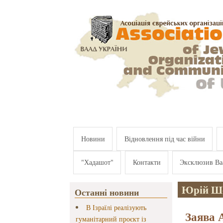
Перейти к основному содержанию
Новини
Відновлення під час війни
"Хадашот"
Контакти
Эксклюзив Ва
Юрій Ш
Останні новини
В Ізраїлі реалізують
Заява 
гуманітарний проєкт із