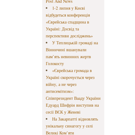
Post And News
1-2 липня у Києві
відбудеться конференція
«Єврейська спадщина в
Україні: Досвід та
перспективи досліджень»
У Теплицькій громаді на
Вінничині вшанували
пам’ять невинних жертв
Голокосту
«Єврейська громада в
Україні скорочується через
війну, а не через
антисемітизм»:
Співпрезидент Вааду України
Едуард Шифрін виступив на
сесії ВЄК у Женеві
На Закарпатті відновлять
унікальну синагогу у селі
Великі Ком’яти