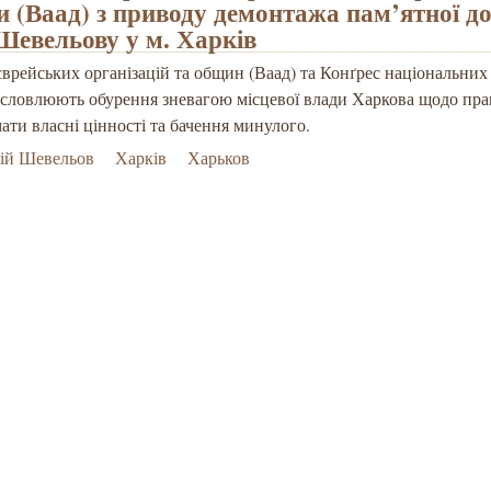
и (Ваад) з приводу демонтажа пам’ятної 
евельову у м. Харків
єврейських організацій та общин (Ваад) та Конґрес національних
исловлюють обурення зневагою місцевої влади Харкова щодо пра
ати власні цінності та бачення минулого.
ій Шевельов
Харків
Харьков