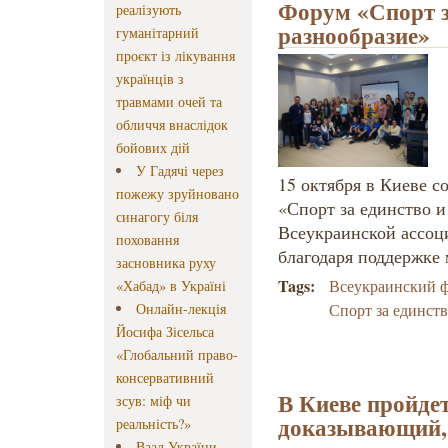
Форум «Спорт з
реалізують
разнообразие»
гуманітарний
проєкт із лікування
українців з
травмами очей та
обличчя внаслідок
бойових дій
У Гадячі через
15 октября в Киеве 
пожежу зруйновано
«Спорт за единство и
синагогу біля
Всеукраинской ассоц
поховання
благодаря поддержке 
засновника руху
Tags:
Всеукраинский 
«Хабад» в Україні
Онлайн-лекція
Спорт за единств
Йосифа Зісельса
«Глобальний право-
консервативний
В Киеве пройде
зсув: міф чи
доказывающий, 
реальність?»
Ваад України