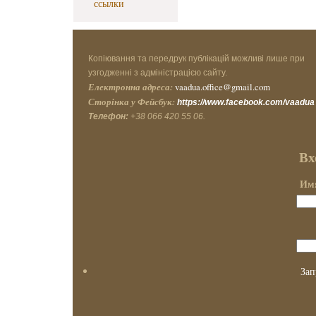
ссылки
Копіювання та передрук публікацій можливі лише при
узгодженні з адміністрацією сайту.
Електронна адреса:
vaadua.office@gmail.com
Сторінка у Фейсбук:
https://www.facebook.com/vaadua
Телефон:
+38 066 420 55 06.
Вх
Имя
Зап