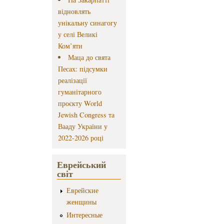
відновлять
унікальну синагогу
у селі Великі
Ком’яти
Маца до свята
Песах: підсумки
реалізації
гуманітарного
проєкту World
Jewish Congress та
Вааду України у
2022-2026 році
Еврейський
світ
Еврейские
женщины
Интересные