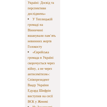
Україні: Досвід та
перспективи
досліджень»
У Теплицькій
громаді на
Вінничині
вшанували пам’ять
невинних жертв
Голокосту
«Єврейська
громада в Україні
скорочується через
війну, а не через
антисемітизм»:
Співпрезидент
Вааду України
Едуард Шифрін
виступив на сесії
ВЄК у Женеві
На Закарпатті