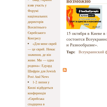
возможно
взяв участь у
Форумі
національних
директорів
Всесвітнього
Єврейського
15 октября в Киеве в
Конгресу
состоится Всеукраин
«Для мене єврей
и Разнообразие».
— це єврей. Немає
Tags:
Всеукраинский 
значення, де він
живе. Ми — одна
родина»: Едуард
Шифрін для Jewish
Post And News
1-2 липня у
Києві відбудеться
конференція
«Єврейська
спадщина в