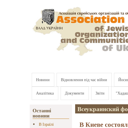
Перейти к основному содержанию
Новини
Відновлення під час війни
Йосип
Аналітика
Документи
Звіти
"Хада
Всеукраинский ф
Останні
новини
В Киеве состоя
В Ізраїлі