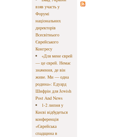
взяв участь у
Форумі
національних
директорів
Всесвітнього
Єврейського
Конгресу
«Для мене єврей
— це єврей. Немає
значення, де він
живе. Ми — одна
родина»: Едуард
Шифрін для Jewish
Post And News
1-2 липня у
Києві відбудеться
конференція
«Єврейська
спадщина в