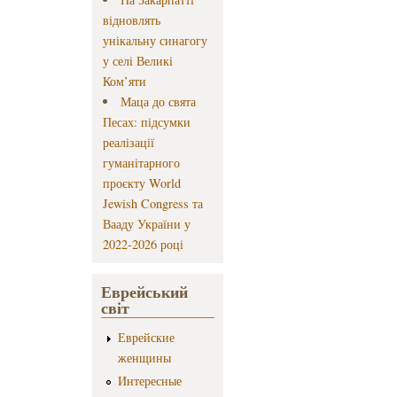
відновлять
унікальну синагогу
у селі Великі
Ком’яти
Маца до свята
Песах: підсумки
реалізації
гуманітарного
проєкту World
Jewish Congress та
Вааду України у
2022-2026 році
Еврейський
світ
Еврейские
женщины
Интересные