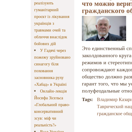
что можно верит
реалізують
гражданского о
гуманітарний
проєкт із лікування
українців з
травмами очей та
обличчя внаслідок
бойових дій
Это единственный спо
У Гадячі через
заколдованного круг
пожежу зруйновано
режимов и стереотип
синагогу біля
сопровождают каждог
поховання
общество должно раз
засновника руху
гарант того, что мы у
«Хабад» в Україні
полуфеодальные отн
Онлайн-лекція
Йосифа Зісельса
Tags:
Владимир Казар
«Глобальний право-
Таврический на
консервативний
гражданское общ
зсув: міф чи
реальність?»
Ваад України