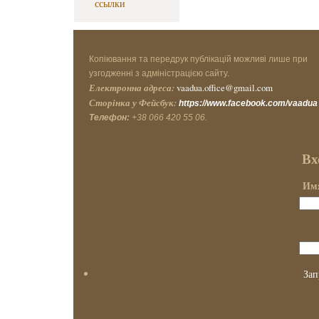
ссылки
Копіювання та передрук публікацій можливі лише при
узгодженні з адміністрацією сайту.
Електронна адреса:
vaadua.office@gmail.com
Сторінка у Фейсбук:
https://www.facebook.com/vaadua
Телефон:
+38 066 420 55 06.
Вх
Имя
Зап