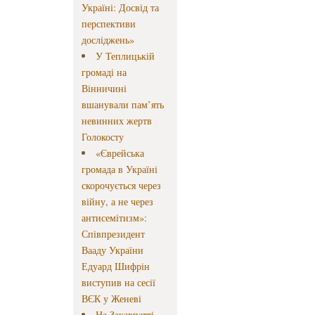
Україні: Досвід та
перспективи
досліджень»
У Теплицькій
громаді на
Вінничині
вшанували пам’ять
невинних жертв
Голокосту
«Єврейська
громада в Україні
скорочується через
війну, а не через
антисемітизм»:
Співпрезидент
Вааду України
Едуард Шифрін
виступив на сесії
ВЄК у Женеві
На Закарпатті