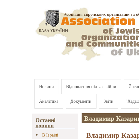
Перейти к основному содержанию
Новини
Відновлення під час війни
Йосип
Аналітика
Документи
Звіти
"Хада
Владимир Казари
Останні
новини
Владимир Казар
В Ізраїлі