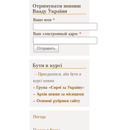
Истории,
Отримувати новини
равным
Вааду України
Сталину по
масштабу
Ваше имя
*
мирового зла
Ваш электронный адрес
*
Бути в курсі
–
Пр
иєднатися, аби бути в
курсі новин
– Група
«Євреї за Україну»
–
Архів новин за місяцями
–
Основні рубрики сайту
Погода
Погода в
Киеве