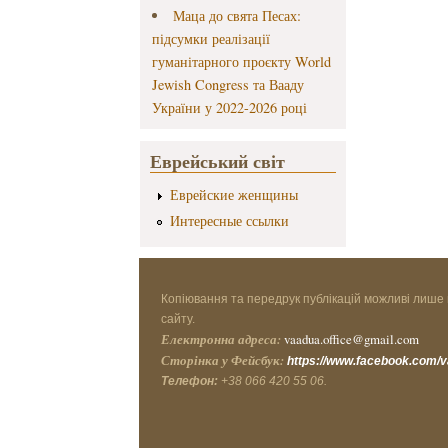
Маца до свята Песах:
підсумки реалізації
гуманітарного проєкту World
Jewish Congress та Вааду
України у 2022-2026 році
Еврейський світ
Еврейские женщины
Интересные ссылки
Копіювання та передрук публікацій можливі лише 
сайту.
Електронна адреса:
vaadua.office@gmail.com
Сторінка у Фейсбук:
https://www.facebook.com/
Телефон:
+38 066 420 55 06.