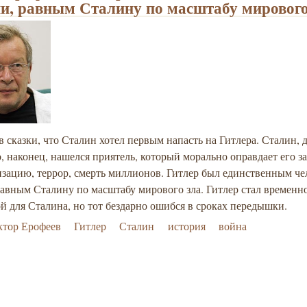
и, равным Сталину по масштабу мирового
в сказки, что Сталин хотел первым напасть на Гитлера. Сталин,
о, наконец, нашелся приятель, который морально оправдает его за
зацию, террор, смерть миллионов. Гитлер был единственным че
авным Сталину по масштабу мирового зла. Гитлер стал временн
 для Сталина, но тот бездарно ошибся в сроках передышки.
ктор Ерофеев
Гитлер
Сталин
история
война