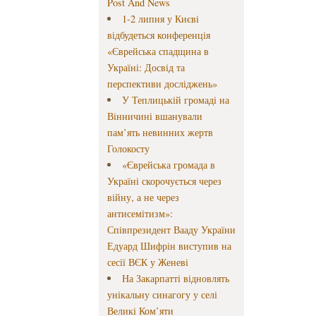
Post And News
1-2 липня у Києві
відбудеться конференція
«Єврейська спадщина в
Україні: Досвід та
перспективи досліджень»
У Теплицькій громаді на
Вінничині вшанували
пам’ять невинних жертв
Голокосту
«Єврейська громада в
Україні скорочується через
війну, а не через
антисемітизм»:
Співпрезидент Вааду України
Едуард Шифрін виступив на
сесії ВЄК у Женеві
На Закарпатті відновлять
унікальну синагогу у селі
Великі Ком’яти