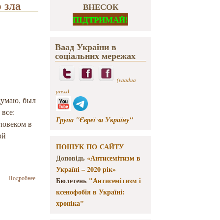
 зла
ВНЕСОК
ПІДТРИМАЙ!
Ваад України в
соціальних мережах
(vaadua
press)
 думаю, был
 все:
Група "Євреї за Україну"
ловеком в
ой
ПОШУК ПО САЙТУ
Доповідь
«Антисемітизм в
Україні – 2020 рік»
о Виктор
Подробнее
Бюлетень
"Антисемітизм і
Ерофеев:
ксенофобія в Україні:
Гитлер был
хроніка"
единственным
человеком в