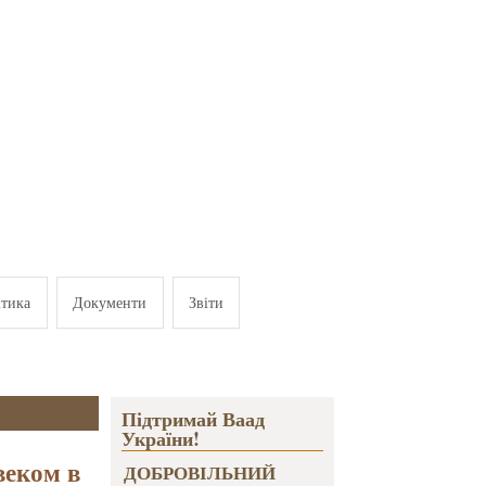
ітика
Документи
Звіти
Підтримай Ваад
України!
веком в
ДОБРОВІЛЬНИЙ