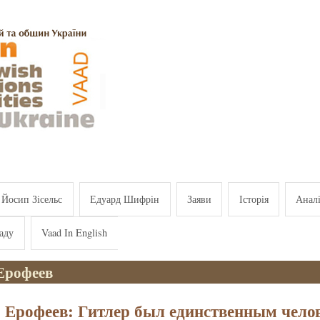
Йосип Зісельс
Едуард Шифрін
Заяви
Історія
Анал
аду
Vaad In English
Ерофеев
 Ерофеев: Гитлер был единственным чело