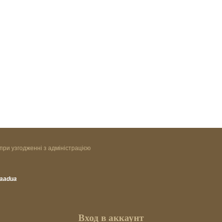
при узгодженні з адміністрацією
vaadua
Вход в аккаунт