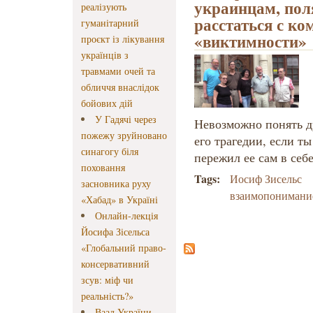
украинцам, пол
реалізують
расстаться с к
гуманітарний
«виктимности»
проєкт із лікування
українців з
травмами очей та
обличчя внаслідок
бойових дій
У Гадячі через
Невозможно понять д
пожежу зруйновано
его трагедии, если ты
синагогу біля
пережил ее сам в себ
поховання
Tags:
Иосиф Зисельс
засновника руху
взаимопонимани
«Хабад» в Україні
Онлайн-лекція
Йосифа Зісельса
«Глобальний право-
консервативний
зсув: міф чи
реальність?»
Ваад України