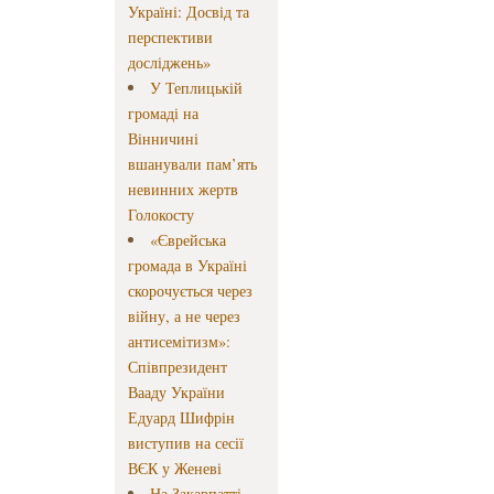
Україні: Досвід та
перспективи
досліджень»
У Теплицькій
громаді на
Вінничині
вшанували пам’ять
невинних жертв
Голокосту
«Єврейська
громада в Україні
скорочується через
війну, а не через
антисемітизм»:
Співпрезидент
Вааду України
Едуард Шифрін
виступив на сесії
ВЄК у Женеві
На Закарпатті