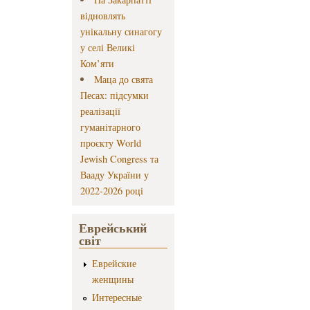
відновлять
унікальну синагогу
у селі Великі
Ком’яти
Маца до свята
Песах: підсумки
реалізації
гуманітарного
проєкту World
Jewish Congress та
Вааду України у
2022-2026 році
Еврейський
світ
Еврейские
женщины
Интересные