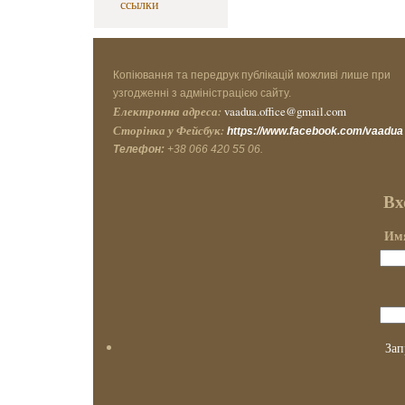
ссылки
Копіювання та передрук публікацій можливі лише при
узгодженні з адміністрацією сайту.
Електронна адреса:
vaadua.office@gmail.com
Сторінка у Фейсбук:
https://www.facebook.com/vaadua
Телефон:
+38 066 420 55 06.
Вх
Имя
Зап