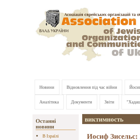
Перейти к основному содержанию
Новини
Відновлення під час війни
Йосип
Аналітика
Документи
Звіти
"Хада
виктимность
Останні
новини
Иосиф Зисельс:
В Ізраїлі