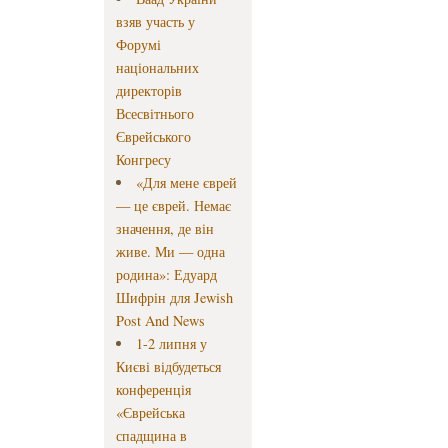
взяв участь у
Форумі
національних
директорів
Всесвітнього
Єврейського
Конгресу
«Для мене єврей
— це єврей. Немає
значення, де він
живе. Ми — одна
родина»: Едуард
Шифрін для Jewish
Post And News
1-2 липня у
Києві відбудеться
конференція
«Єврейська
спадщина в