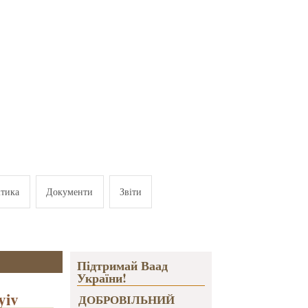
ітика
Документи
Звіти
Підтримай Ваад
України!
yiv
ДОБРОВІЛЬНИЙ