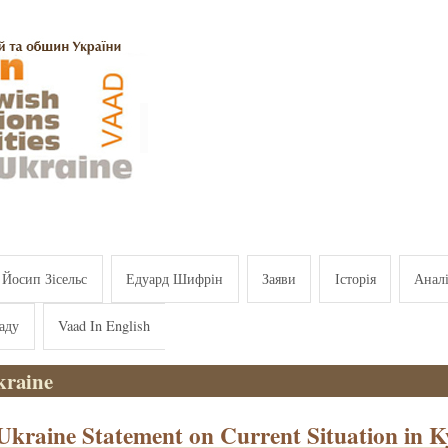
Йосип Зісельс
Едуард Шифрін
Заяви
Історія
Анал
аду
Vaad In English
raine
kraine Statement on Current Situation in K