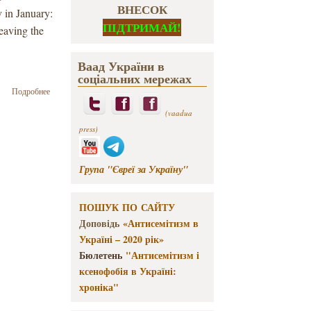
ВНЕСОК
v in January:
ПІДТРИМАЙ!
leaving the
Ваад України в
соціальних мережах
о VAAD
Подробнее
Ukraine
(vaadua
Statement
on
press)
Current
Situation
in Kyiv
Група "Євреї за Україну"
ПОШУК ПО САЙТУ
Доповідь
«Антисемітизм в
Україні – 2020 рік»
Бюлетень
"Антисемітизм і
ксенофобія в Україні:
хроніка"