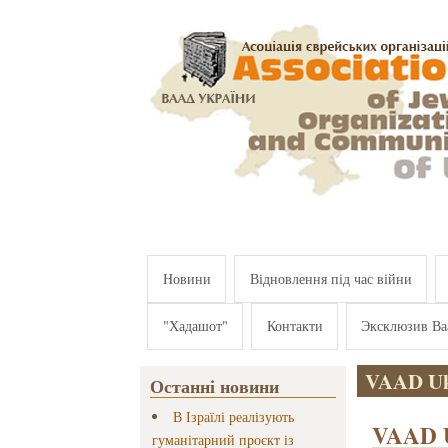
Перейти к основному содержанию
Новини
Відновлення під час війни
"Хадашот"
Контакти
Эксклюзив Ва
VAAD Uk
Останні новини
В Ізраїлі реалізують
VAAD U
гуманітарний проєкт із