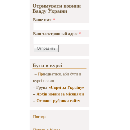
Отримувати новини
Вааду України
Ваше имя
*
Ваш электронный адрес
*
Бути в курсі
–
Пр
иєднатися, аби бути в
курсі новин
– Група
«Євреї за Україну»
–
Архів новин за місяцями
–
Основні рубрики сайту
Погода
Погода в
Киеве