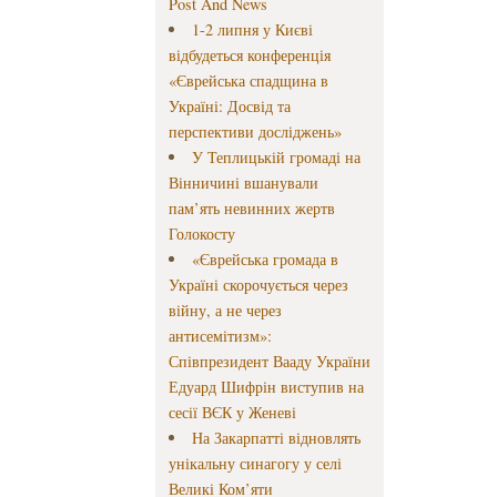
Post And News
1-2 липня у Києві
відбудеться конференція
«Єврейська спадщина в
Україні: Досвід та
перспективи досліджень»
У Теплицькій громаді на
Вінничині вшанували
пам’ять невинних жертв
Голокосту
«Єврейська громада в
Україні скорочується через
війну, а не через
антисемітизм»:
Співпрезидент Вааду України
Едуард Шифрін виступив на
сесії ВЄК у Женеві
На Закарпатті відновлять
унікальну синагогу у селі
Великі Ком’яти