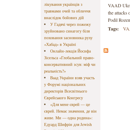
лікування українців з
VAAD Ukrai
травмами очей та обличчя
the attacks
внаслідок бойових дій
Podil Rozen
У Гадячі через пожежу
Tags:
VA
зруйновано синагогу біля
поховання засновника руху
«Хабад» в Україні
Онлайн-лекція Йосифа
Зісельса «Глобальний право-
консервативний зсув: міф чи
реальність?»
Ваад України взяв участь
у Форумі національних
директорів Всесвітнього
Єврейського Конгресу
«Для мене єврей — це
єврей. Немає значення, де він
живе. Ми — одна родина»:
Едуард Шифрін для Jewish