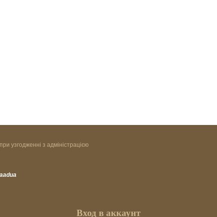
при узгодженні з адміністрацією
vaadua
Вход в аккаунт