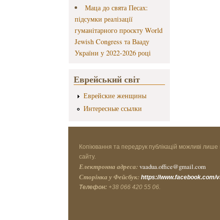
Маца до свята Песах:
підсумки реалізації
гуманітарного проєкту World
Jewish Congress та Вааду
України у 2022-2026 році
Еврейський світ
Еврейские женщины
Интересные ссылки
Копіювання та передрук публікацій можливі лише 
сайту.
Електронна адреса:
vaadua.office@gmail.com
Сторінка у Фейсбук:
https://www.facebook.com/
Телефон:
+38 066 420 55 06.