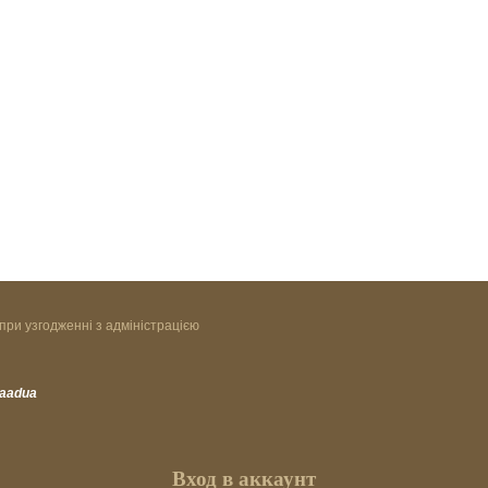
при узгодженні з адміністрацією
vaadua
Вход в аккаунт