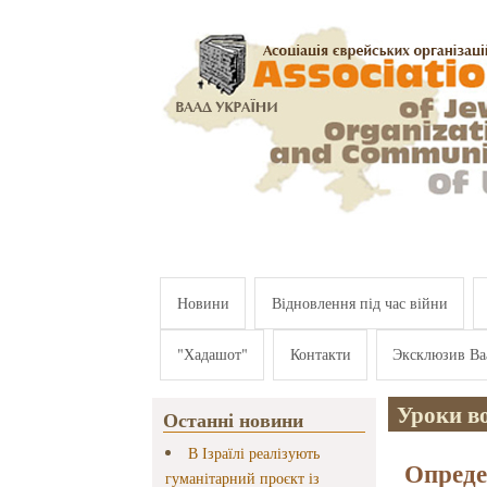
Перейти к основному содержанию
Новини
Відновлення під час війни
"Хадашот"
Контакти
Эксклюзив Ва
Уроки в
Останні новини
В Ізраїлі реалізують
Опреде
гуманітарний проєкт із