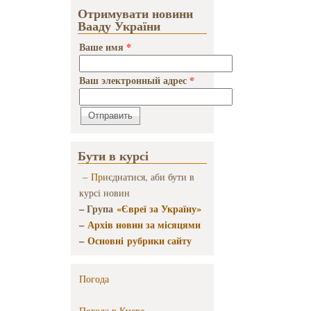
Отримувати новини
Вааду України
Ваше имя
*
Ваш электронный адрес
*
Бути в курсі
–
Пр
иєднатися, аби бути в
курсі новин
– Група
«Євреї за Україну»
–
Архів новин за місяцями
–
Основні рубрики сайту
Погода
Погода в
Киеве