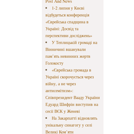
Post And News
1-2 липня у Києві
відбудеться конференція
«Єврейська спадщина в
Україні: Досвід та
перспективи досліджень»
У Теплицькій громаді на
Вінничині вшанували
пам’ять невинних жертв
Голокосту
«Єврейська громада в
Україні скорочується через
війну, а не через
антисемітизм»:
Співпрезидент Вааду України
Едуард Шифрін виступив на
сесії ВЄК у Женеві
На Закарпатті відновлять
унікальну синагогу у селі
Великі Ком’яти