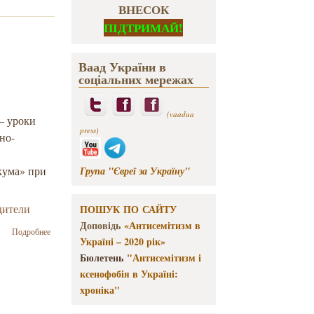
ВНЕСОК
ПІДТРИМАЙ!
Ваад України в
соціальних мережах
(vaadua
– уроки
press)
но-
кума» при
Група "Євреї за Україну"
дители
ПОШУК ПО САЙТУ
Доповідь
«Антисемітизм в
о Определены
Подробнее
Україні – 2020 рік»
победители
конкурса
Бюлетень
"Антисемітизм і
«Уроки войны
ксенофобія в Україні:
и Холокоста –
хроніка"
уроки
толерантности»