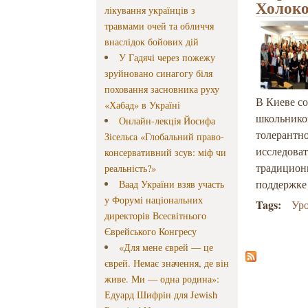
Холоко
лікування українців з
травмами очей та обличчя
внаслідок бойових дій
У Гадячі через пожежу
зруйновано синагогу біля
поховання засновника руху
В Киеве с
«Хабад» в Україні
школьников
Онлайн-лекція Йосифа
толерантно
Зісельса «Глобальний право-
исследоват
консервативний зсув: міф чи
традицион
реальність?»
поддержке
Ваад України взяв участь
у Форумі національних
Tags:
Уро
директорів Всесвітнього
Єврейського Конгресу
«Для мене єврей — це
єврей. Немає значення, де він
живе. Ми — одна родина»:
Едуард Шифрін для Jewish