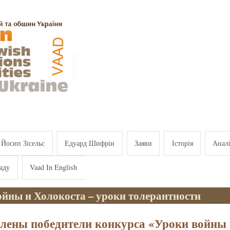
Йосип Зісельс
Едуард Шифрін
Заяви
Історія
Анал
аду
Vaad In English
ойны и Холокоста – уроки толерантности
лены победители конкурса «Уроки войны