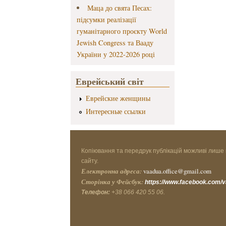
Маца до свята Песах:
підсумки реалізації
гуманітарного проєкту World
Jewish Congress та Вааду
України у 2022-2026 році
Еврейський світ
Еврейские женщины
Интересные ссылки
Копіювання та передрук публікацій можливі лише 
сайту.
Електронна адреса:
vaadua.office@gmail.com
Сторінка у Фейсбук:
https://www.facebook.com/
Телефон:
+38 066 420 55 06.