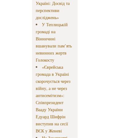
Україні: Досвід та
перспективи
досліджень»
У Теплицькій
громаді на
Вінничині
вшанували пам’ять
невинних жертв
Голокосту
«Єврейська
громада в Україні
скорочується через
війну, а не через
антисемітизм»:
Співпрезидент
Вааду України
Едуард Шифрін
виступив на сесії
ВЄК у Женеві
На Закарпатті