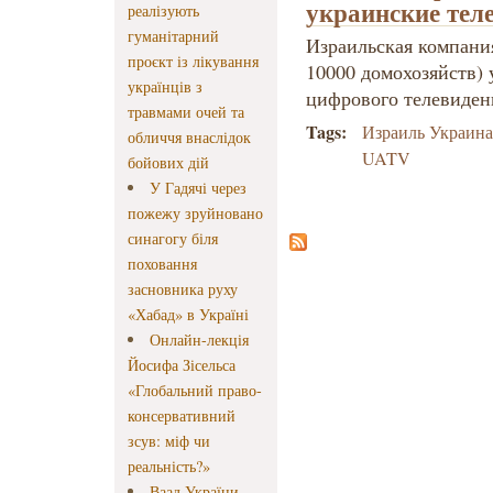
украинские тел
реалізують
гуманітарний
Израильская компания
проєкт із лікування
10000 домохозяйств) 
українців з
цифрового телевиде
травмами очей та
Tags:
Израиль Украин
обличчя внаслідок
UATV
бойових дій
У Гадячі через
пожежу зруйновано
синагогу біля
поховання
засновника руху
«Хабад» в Україні
Онлайн-лекція
Йосифа Зісельса
«Глобальний право-
консервативний
зсув: міф чи
реальність?»
Ваад України