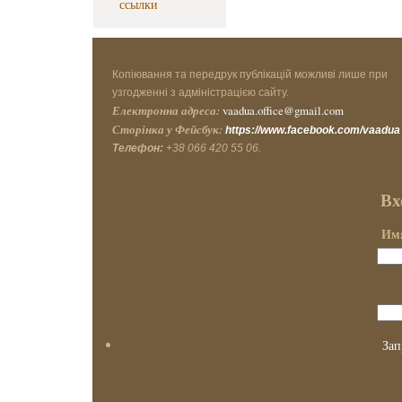
ссылки
Копіювання та передрук публікацій можливі лише при
узгодженні з адміністрацією сайту.
Електронна адреса:
vaadua.office@gmail.com
Сторінка у Фейсбук:
https://www.facebook.com/vaadua
Телефон:
+38 066 420 55 06.
Вх
Имя
Зап