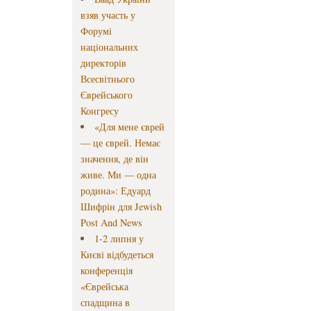
взяв участь у
Форумі
національних
директорів
Всесвітнього
Єврейського
Конгресу
«Для мене єврей
— це єврей. Немає
значення, де він
живе. Ми — одна
родина»: Едуард
Шифрін для Jewish
Post And News
1-2 липня у
Києві відбудеться
конференція
«Єврейська
спадщина в