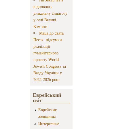
відновлять
унікальну синагогу
у селі Великі
Ком’яти
Маца до свята
Песах: підсумки
реалізації
гуманітарного
проєкту World
Jewish Congress та
Вааду України у
2022-2026 році
Еврейський
світ
Еврейские
женщины
Интересные