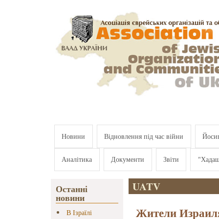
Перейти к основному содержанию
Новини
Відновлення під час війни
Йосип
Аналітика
Документи
Звіти
"Хада
UATV
Останні
новини
Жители Израиля
В Ізраїлі