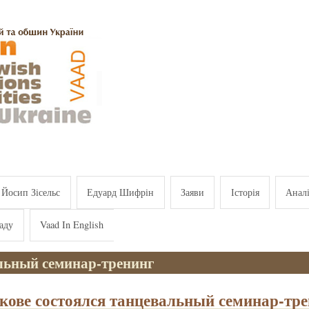
Йосип Зісельс
Едуард Шифрін
Заяви
Історія
Анал
аду
Vaad In English
льный семинар-тренинг
кове состоялся танцевальный семинар-тр