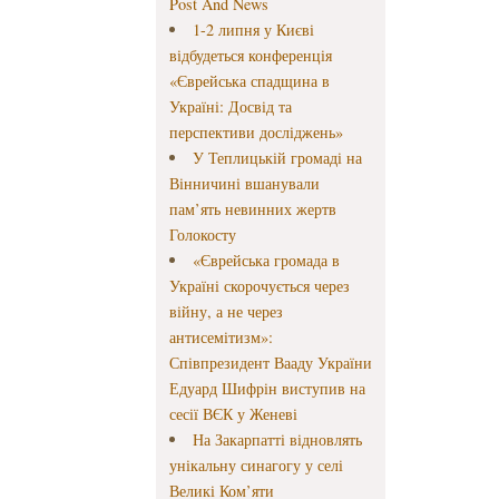
Post And News
1-2 липня у Києві
відбудеться конференція
«Єврейська спадщина в
Україні: Досвід та
перспективи досліджень»
У Теплицькій громаді на
Вінничині вшанували
пам’ять невинних жертв
Голокосту
«Єврейська громада в
Україні скорочується через
війну, а не через
антисемітизм»:
Співпрезидент Вааду України
Едуард Шифрін виступив на
сесії ВЄК у Женеві
На Закарпатті відновлять
унікальну синагогу у селі
Великі Ком’яти