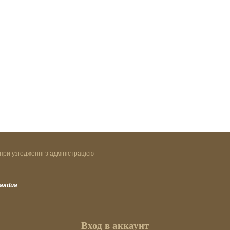
при узгодженні з адміністрацією
vaadua
Вход в аккаунт