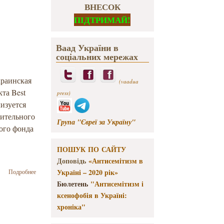
ВНЕСОК
ПІДТРИМАЙ!
Ваад України в
соціальних мережах
раинская
(vaadua
та Best
press)
лизуется
рительного
Група "Євреї за Україну"
ого фонда
ПОШУК ПО САЙТУ
Доповідь
«Антисемітизм в
о В Харькове
Україні – 2020 рік»
Подробнее
состоялся
Бюлетень
"Антисемітизм і
танцевальный
ксенофобія в Україні:
семинар-
хроніка"
тренинг