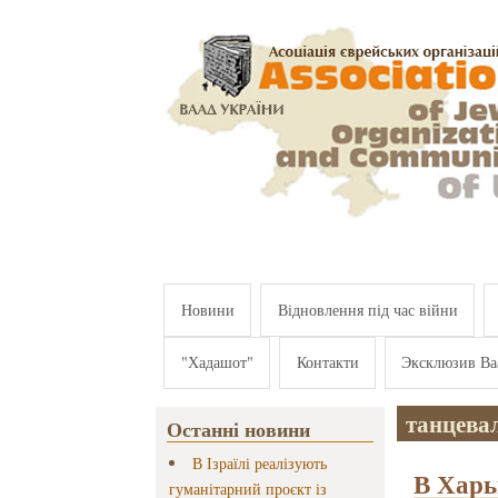
Перейти к основному содержанию
Новини
Відновлення під час війни
"Хадашот"
Контакти
Эксклюзив Ва
танцева
Останні новини
В Ізраїлі реалізують
В Харь
гуманітарний проєкт із