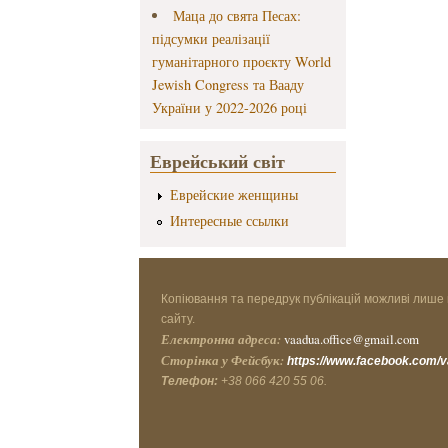
Маца до свята Песах:
підсумки реалізації
гуманітарного проєкту World
Jewish Congress та Вааду
України у 2022-2026 році
Еврейський світ
Еврейские женщины
Интересные ссылки
Копіювання та передрук публікацій можливі лише 
сайту.
Електронна адреса:
vaadua.office@gmail.com
Сторінка у Фейсбук:
https://www.facebook.com/
Телефон:
+38 066 420 55 06.