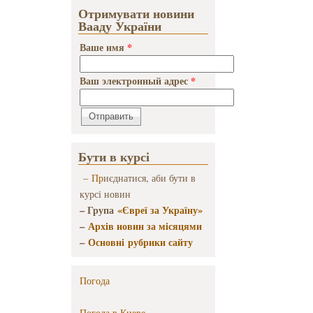
Отримувати новини
Вааду України
Ваше имя
*
Ваш электронный адрес
*
Бути в курсі
–
Пр
иєднатися, аби бути в
курсі новин
– Група
«Євреї за Україну»
–
Архів новин за місяцями
–
Основні рубрики сайту
Погода
Погода в
Киеве