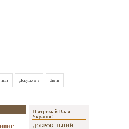
ітика
Документи
Звіти
Підтримай Ваад
України!
енинг
ДОБРОВІЛЬНИЙ