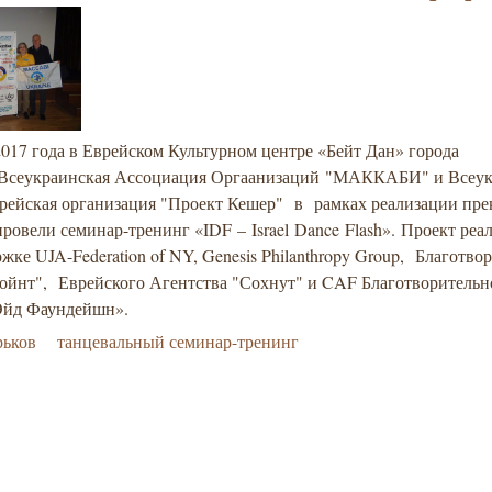
017 года в Еврейском Культурном центре «Бейт Дан» города
 Всеукраинская Ассоциация Оргаанизаций "МАККАБИ" и Всеук
врейская организация "Проект Кешер" в рамках реализации прек
 провели семинар-тренинг «IDF – Israel Dance Flash». Проект реа
жке UJA-Federation of NY, Genesis Philanthropy Group, Благотво
ойнт", Еврейского Агентства "Сохнут" и CAF Благотворительн
Эйд Фаундейшн».
рьков
танцевальный семинар-тренинг