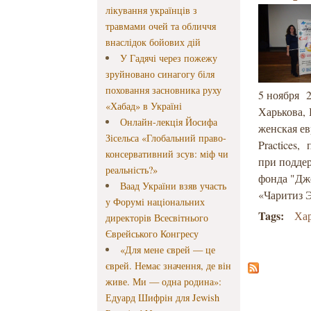
лікування українців з
травмами очей та обличчя
внаслідок бойових дій
У Гадячі через пожежу
зруйновано синагогу біля
поховання засновника руху
5 ноября 2
«Хабад» в Україні
Харькова,
Онлайн-лекція Йосифа
женская е
Зісельса «Глобальний право-
Practices,
консервативний зсув: міф чи
при поддер
реальність?»
фонда "Дж
Ваад України взяв участь
«Чаритиз 
у Форумі національних
Tags:
Ха
директорів Всесвітнього
Єврейського Конгресу
«Для мене єврей — це
єврей. Немає значення, де він
живе. Ми — одна родина»:
Едуард Шифрін для Jewish