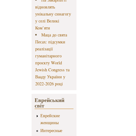
відновлять
унікальну синагогу
у селі Великі
Ком’яти
Маца до свята
Песах: підсумки
реалізації
гуманітарного
проєкту World
Jewish Congress та
Вааду України у
2022-2026 році
Еврейський
світ
Еврейские
женщины
Интересные