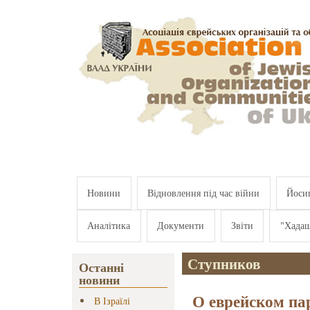
Перейти к основному содержанию
Новини
Відновлення під час війни
Йосип
Аналітика
Документи
Звіти
"Хада
Ступников
Останні
новини
О еврейском па
В Ізраїлі