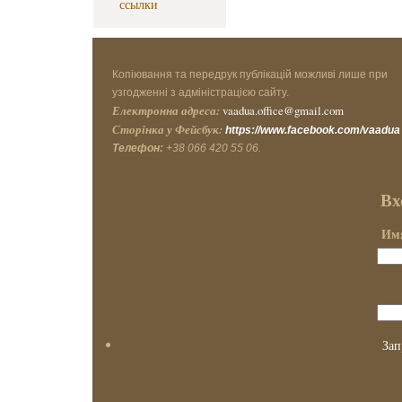
ссылки
Копіювання та передрук публікацій можливі лише при
узгодженні з адміністрацією сайту.
Електронна адреса:
vaadua.office@gmail.com
Сторінка у Фейсбук:
https://www.facebook.com/vaadua
Телефон:
+38 066 420 55 06.
Вх
Имя
Зап