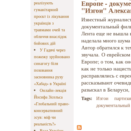
Европе - докум
реалізують
"Изгои" Алекса
гуманітарний
проєкт із лікування
Известный журналист
українців з
документальный филь
травмами очей та
Лента еще не вышла 
обличчя внаслідок
наделала много шума
бойових дій
Автор обратился к тем
У Гадячі через
звучала. О еврейско
пожежу зруйновано
Европе; о том, как о
синагогу біля
как не только нацист
поховання
расправлялись с евре
засновника руху
рассказывают очевид
«Хабад» в Україні
разыскал в Беларуси
Онлайн-лекція
Йосифа Зісельса
Tags:
Изгои
партиза
«Глобальний право-
документальный
консервативний
зсув: міф чи
реальність?»
Ваад України