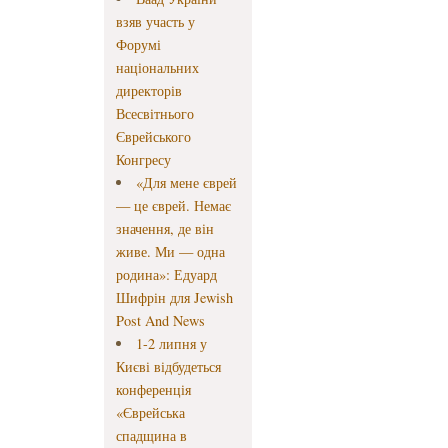
взяв участь у
Форумі
національних
директорів
Всесвітнього
Єврейського
Конгресу
«Для мене єврей
— це єврей. Немає
значення, де він
живе. Ми — одна
родина»: Едуард
Шифрін для Jewish
Post And News
1-2 липня у
Києві відбудеться
конференція
«Єврейська
спадщина в