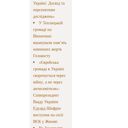
Україні: Досвід та
перспективи
досліджень»
У Теплицькій
громаді на
Вінничині
вшанували пам’ять
невинних жертв
Голокосту
«Єврейська
громада в Україні
скорочується через
війну, а не через
антисемітизм»:
Співпрезидент
Вааду України
Едуард Шифрін
виступив на сесії
ВЄК у Женеві
На Закарпатті