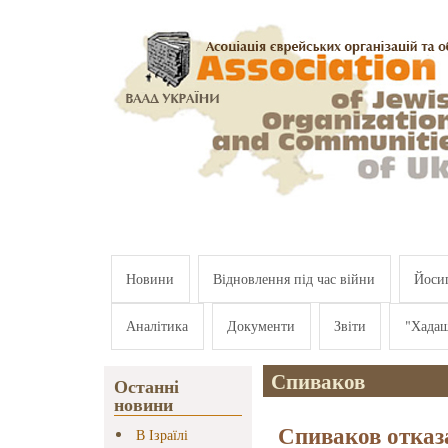
Перейти к основному содержанию
Новини
Відновлення під час війни
Йосип
Аналітика
Документи
Звіти
"Хада
Спиваков
Останні
новини
Спиваков отказ
В Ізраїлі