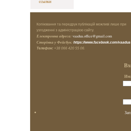
ссылки
Копіювання та передрук публікацій можливі лише при
узгодженні з адміністрацією сайту.
Електронна адреса:
vaadua.office@gmail.com
Сторінка у Фейсбук:
https://www.facebook.com/vaadua
Телефон:
+38 066 420 55 06.
Вх
Имя
Зап