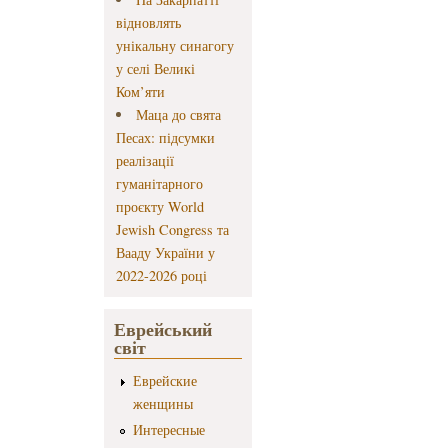
відновлять
унікальну синагогу
у селі Великі
Ком’яти
Маца до свята
Песах: підсумки
реалізації
гуманітарного
проєкту World
Jewish Congress та
Вааду України у
2022-2026 році
Еврейський
світ
Еврейские
женщины
Интересные