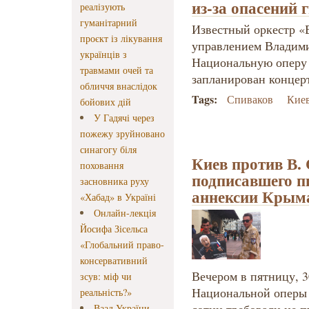
из-за опасений 
реалізують
гуманітарний
Известный оркестр «
проєкт із лікування
управлением Владими
українців з
Национальную оперу 
травмами очей та
запланирован концер
обличчя внаслідок
Tags:
Спиваков
Кие
бойових дій
У Гадячі через
пожежу зруйновано
синагогу біля
Киев против В.
поховання
подписавшего п
засновника руху
аннексии Крым
«Хабад» в Україні
Онлайн-лекція
Йосифа Зісельса
«Глобальний право-
консервативний
Вечером в пятницу, 3
зсув: міф чи
Национальной оперы 
реальність?»
Ваад України