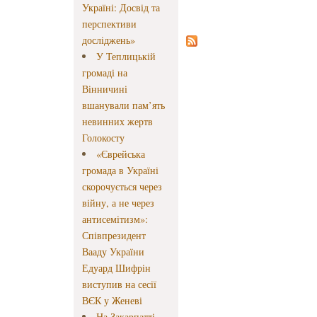
Україні: Досвід та
перспективи
досліджень»
У Теплицькій
громаді на
Вінничині
вшанували пам’ять
невинних жертв
Голокосту
«Єврейська
громада в Україні
скорочується через
війну, а не через
антисемітизм»:
Співпрезидент
Вааду України
Едуард Шифрін
виступив на сесії
ВЄК у Женеві
На Закарпатті