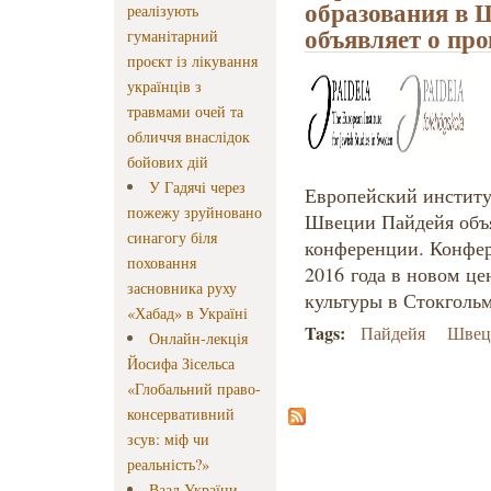
образования в 
реалізують
объявляет о пр
гуманітарний
проєкт із лікування
українців з
травмами очей та
обличчя внаслідок
бойових дій
У Гадячі через
Европейский институ
пожежу зруйновано
Швеции Пайдейя объя
синагогу біля
конференции. Конфер
поховання
2016 года в новом це
засновника руху
культуры в Стокголь
«Хабад» в Україні
Tags:
Пайдейя
Швец
Онлайн-лекція
Йосифа Зісельса
«Глобальний право-
консервативний
зсув: міф чи
реальність?»
Ваад України