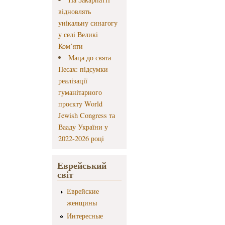
відновлять
унікальну синагогу
у селі Великі
Ком’яти
Маца до свята
Песах: підсумки
реалізації
гуманітарного
проєкту World
Jewish Congress та
Вааду України у
2022-2026 році
Еврейський
світ
Еврейские
женщины
Интересные