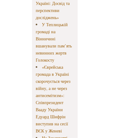
Україні: Досвід та
перспективи
досліджень»
У Теплицькій
громаді на
Вінничині
вшанували пам’ять
невинних жертв
Голокосту
«Єврейська
громада в Україні
скорочується через
війну, а не через
антисемітизм»:
Співпрезидент
Вааду України
Едуард Шифрін
виступив на сесії
ВЄК у Женеві
На Закарпатті