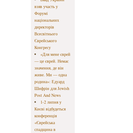
взяв участь у
Форумі
національних
директорів
Всесвітнього
Єврейського
Конгресу
«Для мене єврей
— це єврей. Немає
значення, де він
живе. Ми — одна
родина»: Едуард
Шифрін для Jewish
Post And News
1-2 липня у
Києві відбудеться
конференція
«Єврейська
спадщина в