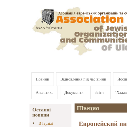
Перейти к основному содержанию
Новини
Відновлення під час війни
Йосип
Аналітика
Документи
Звіти
"Хада
Швеция
Останні
новини
Европейский ин
В Ізраїлі