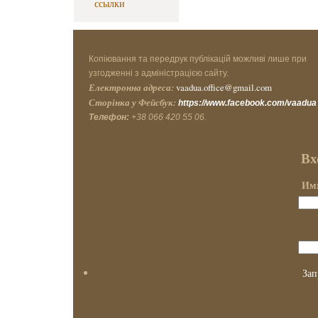
ссылки
Копіювання та передрук публікацій можливі лише при
узгодженні з адміністрацією сайту.
Електронна адреса:
vaadua.office@gmail.com
Сторінка у Фейсбук:
https://www.facebook.com/vaadua
Телефон:
+38 066 420 55 06.
Вх
Имя
Зап