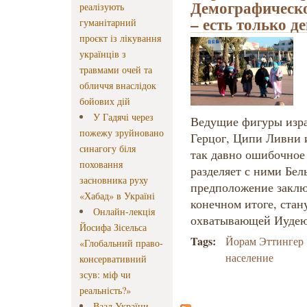
Демографическо
реалізують
– есть только д
гуманітарний
проєкт із лікування
українців з
травмами очей та
обличчя внаслідок
бойових дій
У Гадячі через
Ведущие фигуры изра
пожежу зруйновано
Герцог, Ципи Ливни 
синагогу біля
так давно ошибочное
поховання
разделяет с ними Бел
засновника руху
предположение заключ
«Хабад» в Україні
конечном итоге, стан
Онлайн-лекція
охватывающей Иудею
Йосифа Зісельса
Tags:
Йорам Эттингер
«Глобальний право-
население
консервативний
зсув: міф чи
реальність?»
Ваад України