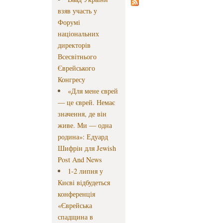
взяв участь у
Форумі
національних
директорів
Всесвітнього
Єврейського
Конгресу
«Для мене єврей
— це єврей. Немає
значення, де він
живе. Ми — одна
родина»: Едуард
Шифрін для Jewish
Post And News
1-2 липня у
Києві відбудеться
конференція
«Єврейська
спадщина в