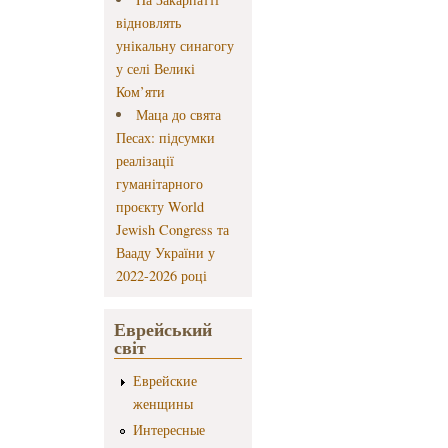
відновлять
унікальну синагогу
у селі Великі
Ком’яти
Маца до свята
Песах: підсумки
реалізації
гуманітарного
проєкту World
Jewish Congress та
Вааду України у
2022-2026 році
Еврейський
світ
Еврейские
женщины
Интересные