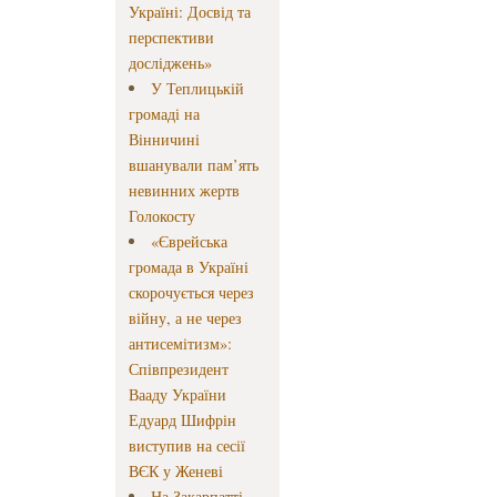
Україні: Досвід та
перспективи
досліджень»
У Теплицькій
громаді на
Вінничині
вшанували пам’ять
невинних жертв
Голокосту
«Єврейська
громада в Україні
скорочується через
війну, а не через
антисемітизм»:
Співпрезидент
Вааду України
Едуард Шифрін
виступив на сесії
ВЄК у Женеві
На Закарпатті