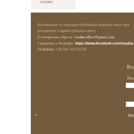
ссылки
Копіювання та передрук публікацій можливі лише при
узгодженні з адміністрацією сайту.
Електронна адреса:
vaadua.office@gmail.com
Сторінка у Фейсбук:
https://www.facebook.com/vaadua
Телефон:
+38 066 420 55 06.
Вх
Имя
Зап