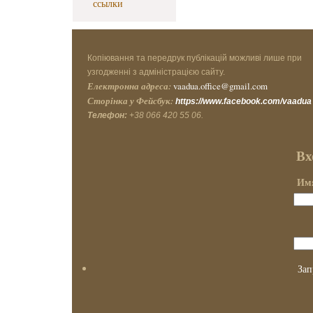
ссылки
Копіювання та передрук публікацій можливі лише при
узгодженні з адміністрацією сайту.
Електронна адреса:
vaadua.office@gmail.com
Сторінка у Фейсбук:
https://www.facebook.com/vaadua
Телефон:
+38 066 420 55 06.
Вх
Имя
Зап