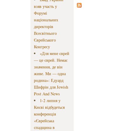
взяв участь у
Форумі
національних
директорів
Всесвітнього
Єврейського
Конгресу
«Для мене єврей
— це єврей. Немає
значення, де він
живе. Ми — одна
родина»: Едуард
Шифрін для Jewish
Post And News
1-2 липня у
Києві відбудеться
конференція
«Єврейська
спадщина в