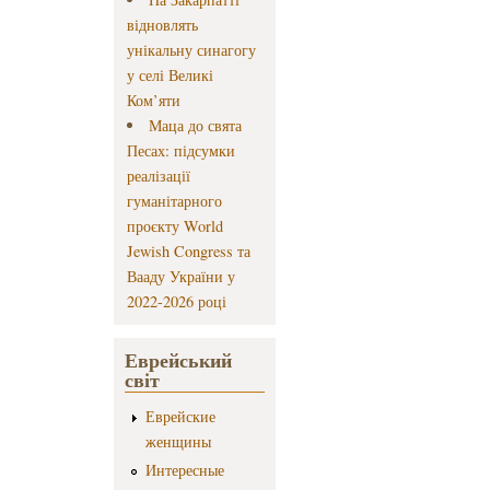
відновлять
унікальну синагогу
у селі Великі
Ком’яти
Маца до свята
Песах: підсумки
реалізації
гуманітарного
проєкту World
Jewish Congress та
Вааду України у
2022-2026 році
Еврейський
світ
Еврейские
женщины
Интересные