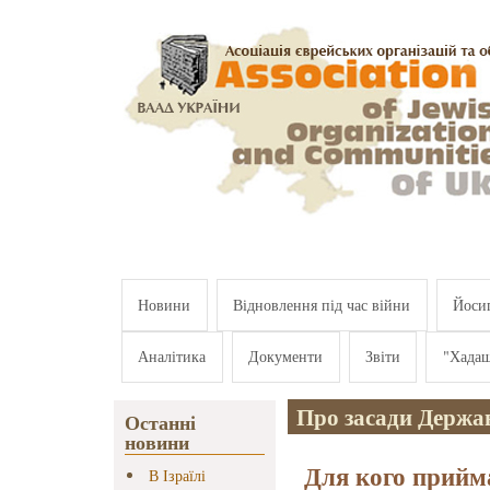
Перейти к основному содержанию
Новини
Відновлення під час війни
Йосип
Аналітика
Документи
Звіти
"Хада
Про засади Держав
Останні
новини
Для кого прийм
В Ізраїлі