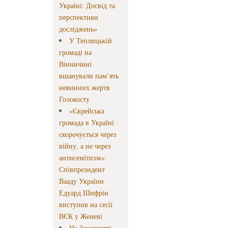
Україні: Досвід та
перспективи
досліджень»
У Теплицькій
громаді на
Вінничині
вшанували пам’ять
невинних жертв
Голокосту
«Єврейська
громада в Україні
скорочується через
війну, а не через
антисемітизм»:
Співпрезидент
Вааду України
Едуард Шифрін
виступив на сесії
ВЄК у Женеві
На Закарпатті