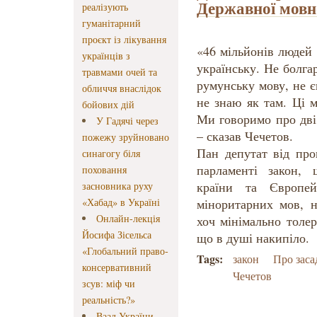
Державної мовн
реалізують
гуманітарний
проєкт із лікування
«46 мільйонів людей 
українців з
українську. Не болга
травмами очей та
румунську мову, не є
обличчя внаслідок
не знаю як там. Ці 
бойових дій
Ми говоримо про дві 
У Гадячі через
– сказав Чечетов.
пожежу зруйновано
Пан депутат від про
синагогу біля
парламенті закон, 
поховання
країни та Європей
засновника руху
«Хабад» в Україні
міноритарних мов, 
Онлайн-лекція
хоч мінімально толер
Йосифа Зісельса
що в душі накипіло.
«Глобальний право-
Tags:
закон
Про заса
консервативний
Чечетов
зсув: міф чи
реальність?»
Ваад України