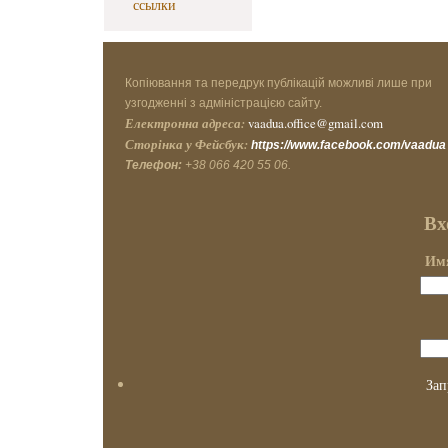
ссылки
Копіювання та передрук публікацій можливі лише при
узгодженні з адміністрацією сайту.
Електронна адреса:
vaadua.office@gmail.com
Сторінка у Фейсбук:
https://www.facebook.com/vaadua
Телефон:
+38 066 420 55 06.
Вх
Имя
Зап