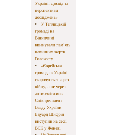
Україні: Досвід та
перспективи
досліджень»
У Теплицькій
громаді на
Вінничині
вшанували пам’ять
невинних жертв
Голокосту
«Єврейська
громада в Україні
скорочується через
війну, а не через
антисемітизм»:
Співпрезидент
Вааду України
Едуард Шифрін
виступив на сесії
ВЄК у Женеві
На Закарпатті