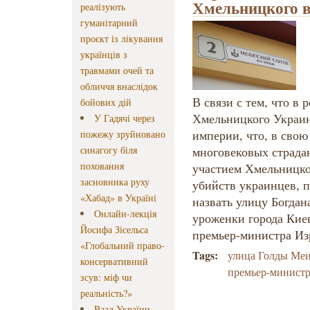
Хмельницкого 
реалізують
гуманітарний
проєкт із лікування
українців з
травмами очей та
обличчя внаслідок
В связи с тем, что в 
бойових дій
Хмельницкого Украин
У Гадячі через
империи, что, в сво
пожежу зруйновано
синагогу біля
многовековых страдан
поховання
участием Хмельницко
засновника руху
убийств украинцев, п
«Хабад» в Україні
назвать улицу Богда
Онлайн-лекція
уроженки города Кие
Йосифа Зісельса
премьер-министра Из
«Глобальний право-
Tags:
улица Голды Ме
консервативний
премьер-министр
зсув: міф чи
реальність?»
Ваад України