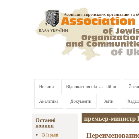
Перейти к основному содержанию
Новини
Відновлення під час війни
Йосип
Аналітика
Документи
Звіти
"Хада
премьер-министр 
Останні
новини
Переименование
В Ізраїлі