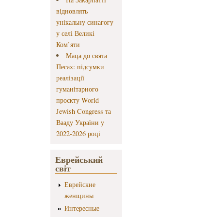
відновлять
унікальну синагогу
у селі Великі
Ком’яти
Маца до свята
Песах: підсумки
реалізації
гуманітарного
проєкту World
Jewish Congress та
Вааду України у
2022-2026 році
Еврейський
світ
Еврейские
женщины
Интересные