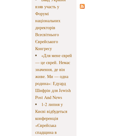
взяв участь у
Форумі
національних
директорів
Всесвітнього
Єврейського
Конгресу
«Для мене єврей
— це єврей. Немає
значення, де він
живе. Ми — одна
родина»: Едуард
Шифрін для Jewish
Post And News
1-2 липня у
Києві відбудеться
конференція
«Єврейська
спадщина в