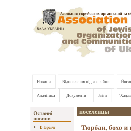
Перейти к основному содержанию
Новини
Відновлення під час війни
Йосип
Аналітика
Документи
Звіти
"Хада
поселенцы
Останні
новини
Тюрбан, бохо и 
В Ізраїлі