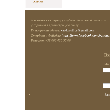
ссылки
Копіювання та передрук публікацій можливі лише при
узгодженні з адміністрацією сайту.
Електронна адреса:
vaadua.office@gmail.com
Сторінка у Фейсбук:
https://www.facebook.com/vaadua
Телефон:
+38 066 420 55 06.
Вх
Имя
Зап