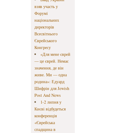
взяв участь у
Форумі
національних
директорів
Всесвітнього
Єврейського
Конгресу
«Для мене єврей
— це єврей. Немає
значення, де він
живе. Ми — одна
родина»: Едуард
Шифрін для Jewish
Post And News
1-2 липня у
Києві відбудеться
конференція
«Єврейська
спадщина в