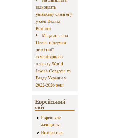
відновлять
унікальну синагогу
у селі Великі
Ком’яти
Маца до свята
Песах: підсумки
реалізації
гуманітарного
проєкту World
Jewish Congress та
Вааду України у
2022-2026 році
Еврейський
світ
Еврейские
женщины
Интересные