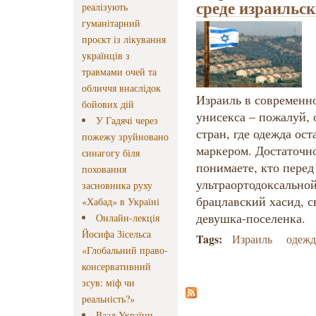
среде израильск
реалізують
гуманітарний
проєкт із лікування
українців з
травмами очей та
обличчя внаслідок
Израиль в современн
бойових дій
унисекса – пожалуй, 
У Гадячі через
стран, где одежда ос
пожежу зруйновано
маркером. Достаточно
синагогу біля
понимаете, кто пере
поховання
ультраортодоксально
засновника руху
брацлавский хасид, с
«Хабад» в Україні
девушка-поселенка.
Онлайн-лекція
Йосифа Зісельса
Tags:
Израиль
одежд
«Глобальний право-
консервативний
зсув: міф чи
реальність?»
Ваад України