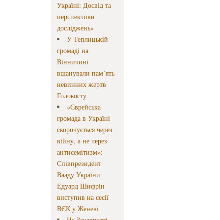
Україні: Досвід та
перспективи
досліджень»
У Теплицькій
громаді на
Вінничині
вшанували пам’ять
невинних жертв
Голокосту
«Єврейська
громада в Україні
скорочується через
війну, а не через
антисемітизм»:
Співпрезидент
Вааду України
Едуард Шифрін
виступив на сесії
ВЄК у Женеві
На Закарпатті