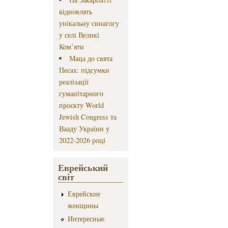
відновлять
унікальну синагогу
у селі Великі
Ком’яти
Маца до свята
Песах: підсумки
реалізації
гуманітарного
проєкту World
Jewish Congress та
Вааду України у
2022-2026 році
Еврейський
світ
Еврейские
женщины
Интересные