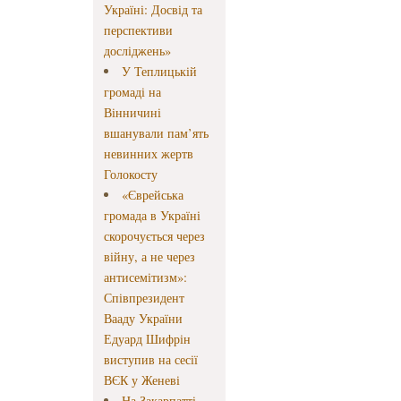
Україні: Досвід та
перспективи
досліджень»
У Теплицькій
громаді на
Вінничині
вшанували пам’ять
невинних жертв
Голокосту
«Єврейська
громада в Україні
скорочується через
війну, а не через
антисемітизм»:
Співпрезидент
Вааду України
Едуард Шифрін
виступив на сесії
ВЄК у Женеві
На Закарпатті