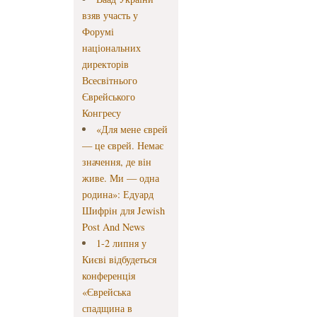
взяв участь у
Форумі
національних
директорів
Всесвітнього
Єврейського
Конгресу
«Для мене єврей
— це єврей. Немає
значення, де він
живе. Ми — одна
родина»: Едуард
Шифрін для Jewish
Post And News
1-2 липня у
Києві відбудеться
конференція
«Єврейська
спадщина в