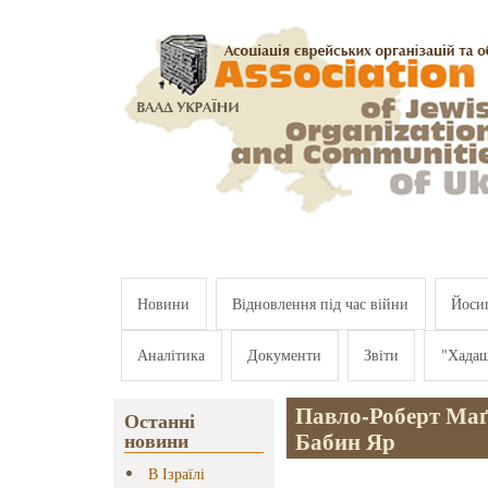
Перейти к основному содержанию
Новини
Відновлення під час війни
Йосип
Аналітика
Документи
Звіти
"Хада
Павло-Роберт Маґ
Останні
Бабин Яр
новини
В Ізраїлі