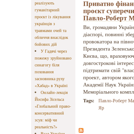
Приватно фінан
реалізують
проєкт суперечи
гуманітарний
Павло-Роберт М
проєкт із лікування
українців з
Ви, громадяни України
травмами очей та
діаспорі, повинні збе
обличчя внаслідок
провокатора на півно
бойових дій
Президента Зеленсько
У Гадячі через
Києва, що, враховуюч
пожежу зруйновано
довгострокові інтерес
синагогу біля
підтримати свій "вл
поховання
проект, автором якого
засновника руху
Академії Наук Україн
«Хабад» в Україні
Меморіального компл
Онлайн-лекція
Йосифа Зісельса
Tags:
Павло-Роберт Ма
«Глобальний право-
Яр
консервативний
зсув: міф чи
реальність?»
Ваад України