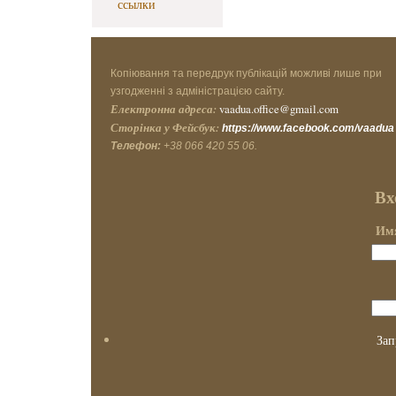
ссылки
Копіювання та передрук публікацій можливі лише при
узгодженні з адміністрацією сайту.
Електронна адреса:
vaadua.office@gmail.com
Сторінка у Фейсбук:
https://www.facebook.com/vaadua
Телефон:
+38 066 420 55 06.
Вх
Имя
Зап