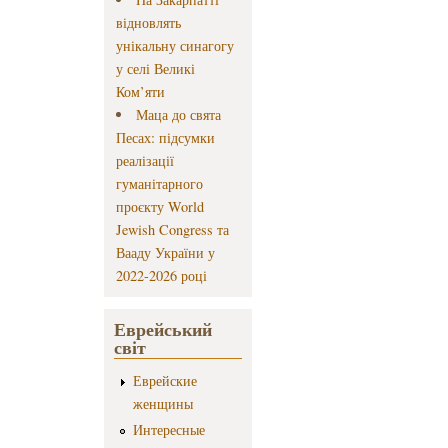
відновлять
унікальну синагогу
у селі Великі
Ком’яти
Маца до свята
Песах: підсумки
реалізації
гуманітарного
проєкту World
Jewish Congress та
Вааду України у
2022-2026 році
Еврейський
світ
Еврейские
женщины
Интересные