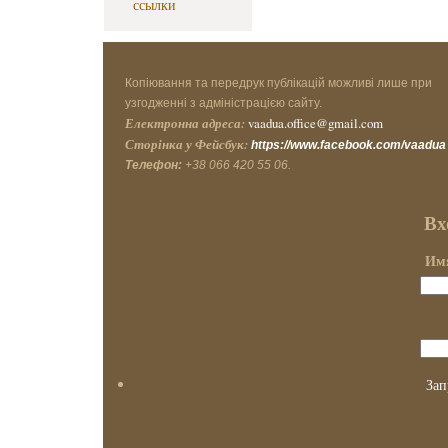
ссылки
Копіювання та передрук публікацій можливі лише при
узгодженні з адміністрацією сайту.
Електронна адреса:
vaadua.office@gmail.com
Сторінка у Фейсбук:
https://www.facebook.com/vaadua
Телефон:
+38 066 420 55 06.
Вх
Имя
Зап