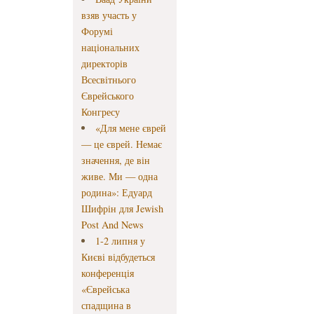
взяв участь у
Форумі
національних
директорів
Всесвітнього
Єврейського
Конгресу
«Для мене єврей
— це єврей. Немає
значення, де він
живе. Ми — одна
родина»: Едуард
Шифрін для Jewish
Post And News
1-2 липня у
Києві відбудеться
конференція
«Єврейська
спадщина в