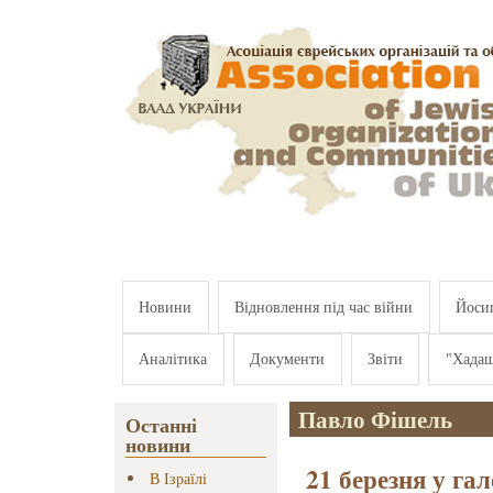
Перейти к основному содержанию
Новини
Відновлення під час війни
Йосип
Аналітика
Документи
Звіти
"Хада
Павло Фішель
Останні
новини
21 березня у гал
В Ізраїлі