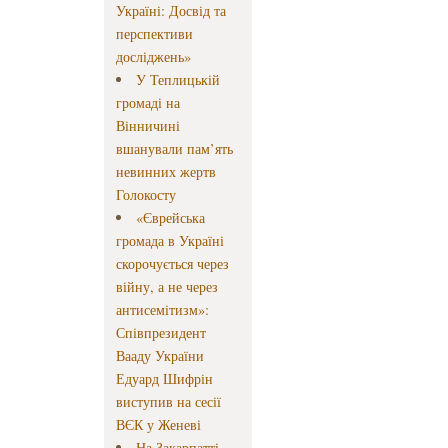
Україні: Досвід та
перспективи
досліджень»
У Теплицькій
громаді на
Вінничині
вшанували пам’ять
невинних жертв
Голокосту
«Єврейська
громада в Україні
скорочується через
війну, а не через
антисемітизм»:
Співпрезидент
Вааду України
Едуард Шифрін
виступив на сесії
ВЄК у Женеві
На Закарпатті