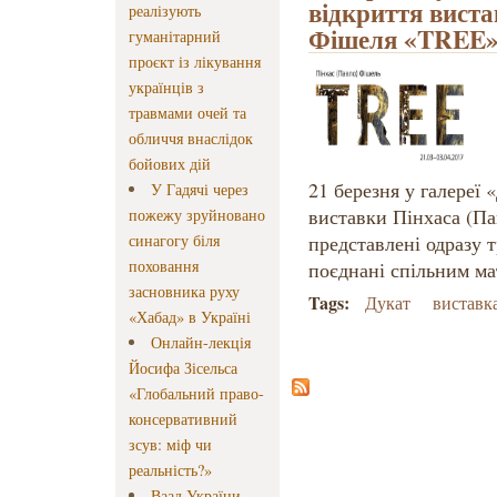
відкриття виста
реалізують
Фішеля «TREE
гуманітарний
проєкт із лікування
українців з
травмами очей та
обличчя внаслідок
бойових дій
21 березня у галереї 
У Гадячі через
виставки Пінхаса (Па
пожежу зруйновано
синагогу біля
представлені одразу т
поховання
поєднані спільним м
засновника руху
Tags:
Дукат
виставк
«Хабад» в Україні
Онлайн-лекція
Йосифа Зісельса
«Глобальний право-
консервативний
зсув: міф чи
реальність?»
Ваад України