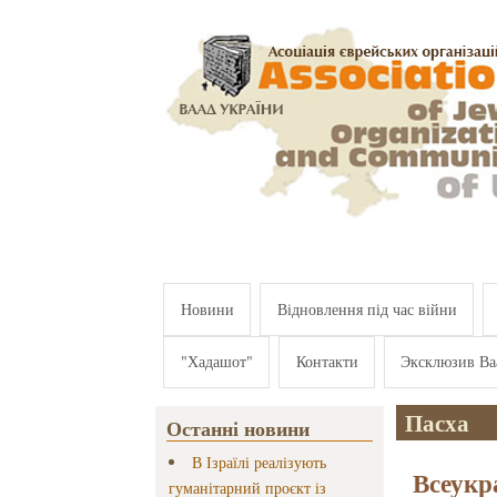
Перейти к основному содержанию
Новини
Відновлення під час війни
"Хадашот"
Контакти
Эксклюзив Ва
Пасха
Останні новини
В Ізраїлі реалізують
Всеукр
гуманітарний проєкт із