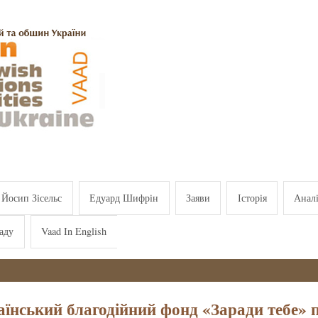
Йосип Зісельс
Едуард Шифрін
Заяви
Історія
Анал
аду
Vaad In English
аїнський благодійний фонд «Заради тебе» 