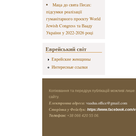
Маца до свята Песах:
підсумки реалізації
гуманітарного проєкту World
Jewish Congress та Вааду
України у 2022-2026 році
Еврейський світ
Еврейские женщины
Интересные ссылки
Копіювання та передрук публікацій можливі лише 
сайту.
Електронна адреса:
vaadua.office@gmail.com
Сторінка у Фейсбук:
https://www.facebook.com/
Телефон:
+38 066 420 55 06.