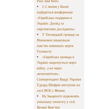
Post And News
1-2 липня у Києві
відбудеться конференція
«Єврейська спадщина в
Україні: Досвід та
перспективи досліджень»
У Теплицькій громаді на
Вінничині вшанували
пам’ять невинних жертв
Голокосту
«Єврейська громада в
Україні скорочується через
війну, а не через
антисемітизм»:
Співпрезидент Вааду України
Едуард Шифрін виступив на
сесії ВЄК у Женеві
На Закарпатті відновлять
унікальну синагогу у селі
Великі Ком’яти