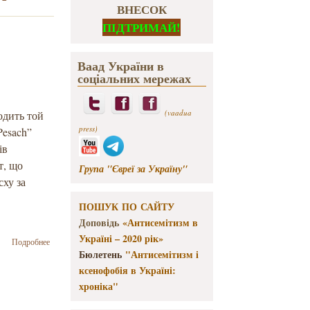
ВНЕСОК
ПІДТРИМАЙ!
Ваад України в
соціальних мережах
(vaadua
одить той
press)
Pesach”
ів
т, що
Група "Євреї за Україну"
сху за
ПОШУК ПО САЙТУ
Доповідь
«Антисемітизм в
Україні – 2020 рік»
о Всеукраїнський
Подробнее
благодійний
Бюлетень
"Антисемітизм і
фонд «Заради
ксенофобія в Україні:
тебе» провів
хроніка"
акцію
"Mannah4Pesach”