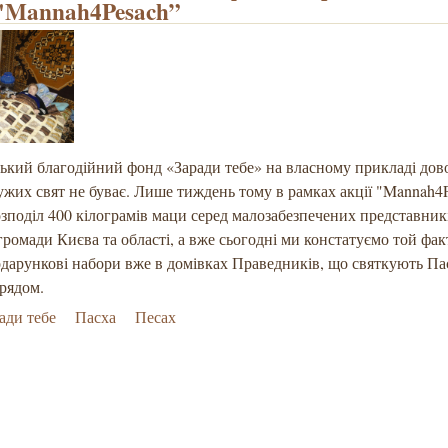
"Mannah4Pesach”
ький благодійний фонд «Заради тебе» на власному прикладі дов
ужих свят не буває. Лише тиждень тому в рамках акції "Mannah4
озподіл 400 кілограмів маци серед малозабезпечених представник
громади Києва та області, а вже сьогодні ми констатуємо той фак
одарункові набори вже в домівках Праведників, що святкують Па
рядом.
ади тебе
Пасха
Песах