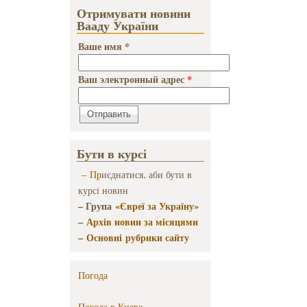
Отримувати новини
Вааду України
Ваше имя
*
Ваш электронный адрес
*
Бути в курсі
–
Пр
иєднатися, аби бути в
курсі новин
– Група
«Євреї за Україну»
–
Архів новин за місяцями
–
Основні рубрики сайту
Погода
Погода в
Киеве