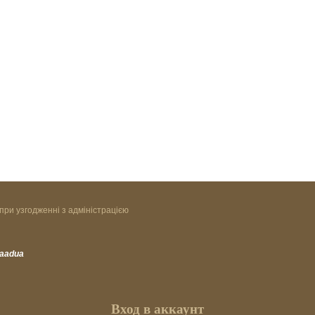
при узгодженні з адміністрацією
vaadua
Вход в аккаунт