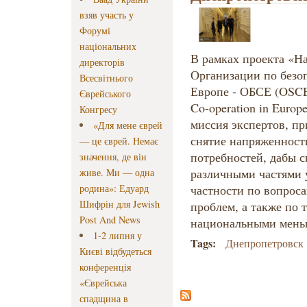
взяв участь у
Форумі
національних
В рамках проекта «Н
директорів
Организации по безоп
Всесвітнього
Европе - ОБСЕ (OSCE, 
Єврейського
Co-operation in Euro
Конгресу
миссия экспертов, пр
«Для мене єврей
снятие напряженност
— це єврей. Немає
потребностей, дабы с
значення, де він
различными частями 
живе. Ми — одна
родина»: Едуард
частности по вопрос
Шифрін для Jewish
проблем, а также по 
Post And News
национальными мень
1-2 липня у
Tags:
Днепропетровск
Києві відбудеться
конференція
«Єврейська
спадщина в