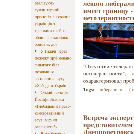
левого либерал
реалізують
имеет границу -
гуманітарний
нетолерантност
проєкт із лікування
українців з
травмами очей та
обличчя внаслідок
бойових дій
У Гадячі через
пожежу зруйновано
синагогу біля
"Отсутствие толеран
поховання
нетолерантности", - 
засновника руху
охарактеризовал про
«Хабад» в Україні
Tags:
либерализм
Ио
Онлайн-лекція
Йосифа Зісельса
«Глобальний право-
консервативний
Встреча экспер
зсув: міф чи
представителем
реальність?»
Днепропетровск
Ваад України