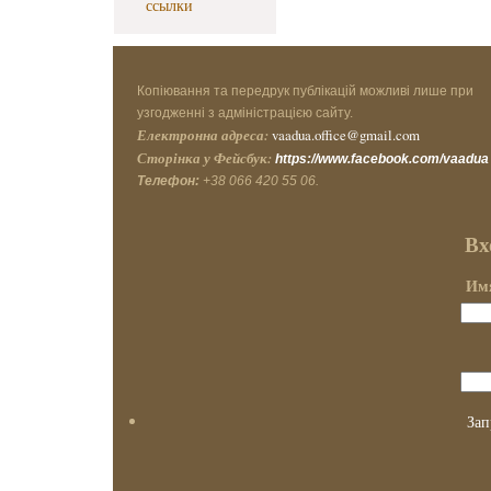
ссылки
Копіювання та передрук публікацій можливі лише при
узгодженні з адміністрацією сайту.
Електронна адреса:
vaadua.office@gmail.com
Сторінка у Фейсбук:
https://www.facebook.com/vaadua
Телефон:
+38 066 420 55 06.
Вх
Имя
Зап