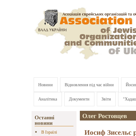
Перейти к основному содержанию
Новини
Відновлення під час війни
Йосип
Аналітика
Документи
Звіти
"Хада
Олег Ростовцев
Останні
новини
Иосиф Зисельс р
В Ізраїлі