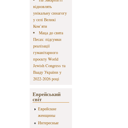
відновлять
унікальну синагогу
у селі Великі
Ком’яти
Маца до свята
Песах: підсумки
реалізації
гуманітарного
проєкту World
Jewish Congress та
Вааду України у
2022-2026 році
Еврейський
світ
Еврейские
женщины
Интересные