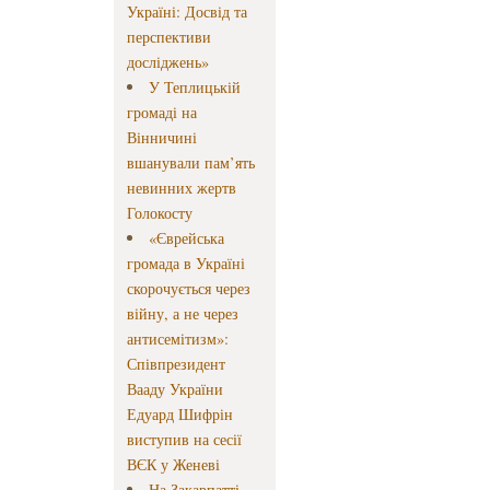
Україні: Досвід та
перспективи
досліджень»
У Теплицькій
громаді на
Вінничині
вшанували пам’ять
невинних жертв
Голокосту
«Єврейська
громада в Україні
скорочується через
війну, а не через
антисемітизм»:
Співпрезидент
Вааду України
Едуард Шифрін
виступив на сесії
ВЄК у Женеві
На Закарпатті