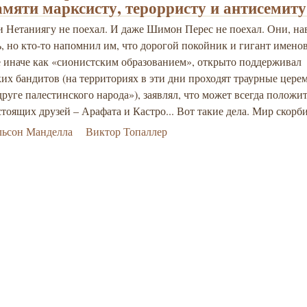
амяти марксисту, терорристу и антисемиту
 Нетаниягу не поехал. И даже Шимон Перес не поехал. Они, на
, но кто-то напомнил им, что дорогой покойник и гигант имено
е иначе как «сионистским образованием», открыто поддерживал
их бандитов (на территориях в эти дни проходят траурные цере
друге палестинского народа»), заявлял, что может всегда положи
стоящих друзей – Арафата и Кастро... Вот такие дела. Мир скорб
льсон Манделла
Виктор Топаллер