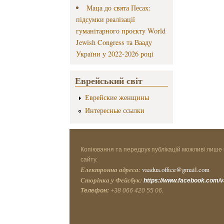
Маца до свята Песах:
підсумки реалізації
гуманітарного проєкту World
Jewish Congress та Вааду
України у 2022-2026 році
Еврейський світ
Еврейские женщины
Интересные ссылки
Копіювання та передрук публікацій можливі лише 
сайту.
Електронна адреса:
vaadua.office@gmail.com
Сторінка у Фейсбук:
https://www.facebook.com/
Телефон:
+38 066 420 55 06.