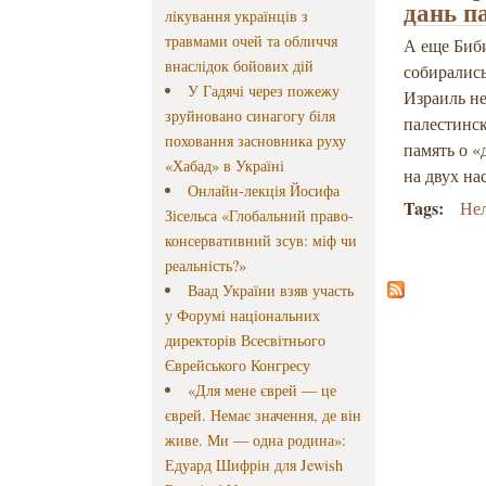
дань п
лікування українців з
травмами очей та обличчя
А еще Биби
внаслідок бойових дій
собирались
У Гадячі через пожежу
Израиль н
зруйновано синагогу біля
палестинск
поховання засновника руху
память о «
«Хабад» в Україні
на двух на
Онлайн-лекція Йосифа
Tags:
Не
Зісельса «Глобальний право-
консервативний зсув: міф чи
реальність?»
Ваад України взяв участь
у Форумі національних
директорів Всесвітнього
Єврейського Конгресу
«Для мене єврей — це
єврей. Немає значення, де він
живе. Ми — одна родина»:
Едуард Шифрін для Jewish