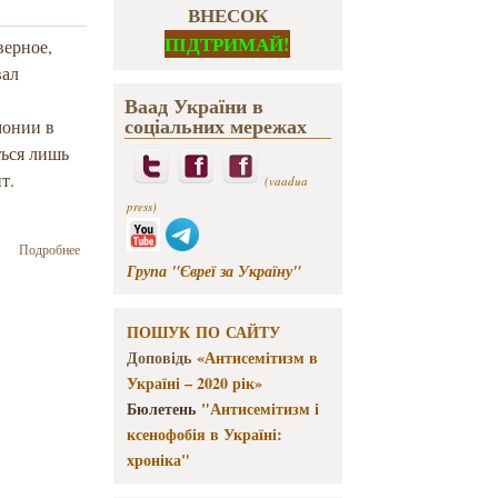
ВНЕСОК
ПІДТРИМАЙ!
верное,
вал
Ваад України в
соціальних мережах
монии в
ться лишь
ит.
(vaadua
press)
о Виктор
Подробнее
Топаллер:
Група "Євреї за Україну"
Не имею
никого
желания
ПОШУК ПО САЙТУ
отдавать
Доповідь
«Антисемітизм в
дань
Україні – 2020 рік»
памяти
марксисту,
Бюлетень
"Антисемітизм і
терорристу
ксенофобія в Україні:
и
хроніка"
антисемиту