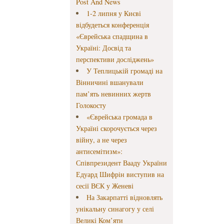
Post And News
1-2 липня у Києві
відбудеться конференція
«Єврейська спадщина в
Україні: Досвід та
перспективи досліджень»
У Теплицькій громаді на
Вінничині вшанували
пам’ять невинних жертв
Голокосту
«Єврейська громада в
Україні скорочується через
війну, а не через
антисемітизм»:
Співпрезидент Вааду України
Едуард Шифрін виступив на
сесії ВЄК у Женеві
На Закарпатті відновлять
унікальну синагогу у селі
Великі Ком’яти