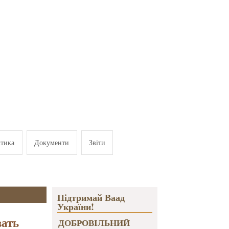
ітика
Документи
Звіти
Підтримай Ваад
України!
вать
ДОБРОВІЛЬНИЙ