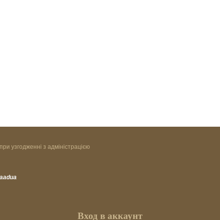
при узгодженні з адміністрацією
vaadua
Вход в аккаунт