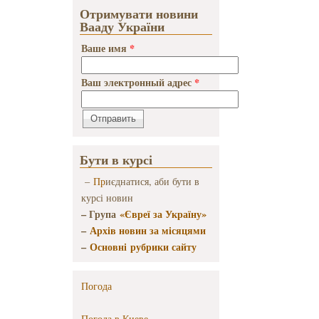
Отримувати новини
Вааду України
Ваше имя
*
Ваш электронный адрес
*
Бути в курсі
–
Пр
иєднатися, аби бути в
курсі новин
– Група
«Євреї за Україну»
–
Архів новин за місяцями
–
Основні рубрики сайту
Погода
Погода в
Киеве