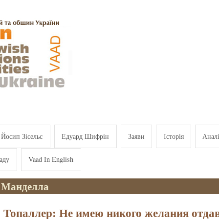
Йосип Зісельс
Едуард Шифрін
Заяви
Історія
Анал
аду
Vaad In English
 Манделла
 Топаллер: Не имею никого желания отда