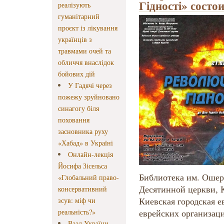
Гідності» состо
реалізують
гуманітарний
проєкт із лікування
українців з
травмами очей та
обличчя внаслідок
бойових дій
У Гадячі через
пожежу зруйновано
синагогу біля
поховання
засновника руху
«Хабад» в Україні
Онлайн-лекція
Йосифа Зісельса
Библиотека им. Ошер
«Глобальний право-
Десятинной церкви, 
консервативний
Киевская городская 
зсув: міф чи
реальність?»
еврейских организац
Ваад України