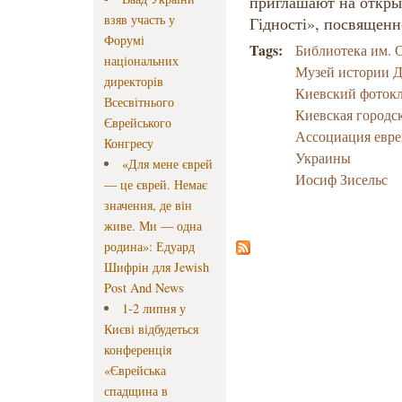
приглашают на откры
взяв участь у
Гідності», посвящен
Форумі
Tags:
Библиотека им.
національних
Музей истории Д
директорів
Киевский фоток
Всесвітнього
Киевская городс
Єврейського
Ассоциация евре
Конгресу
Украины
«Для мене єврей
Иосиф Зисельс
— це єврей. Немає
значення, де він
живе. Ми — одна
родина»: Едуард
Шифрін для Jewish
Post And News
1-2 липня у
Києві відбудеться
конференція
«Єврейська
спадщина в