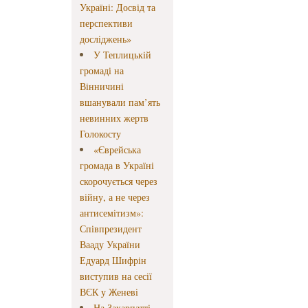
Україні: Досвід та
перспективи
досліджень»
У Теплицькій
громаді на
Вінничині
вшанували пам’ять
невинних жертв
Голокосту
«Єврейська
громада в Україні
скорочується через
війну, а не через
антисемітизм»:
Співпрезидент
Вааду України
Едуард Шифрін
виступив на сесії
ВЄК у Женеві
На Закарпатті