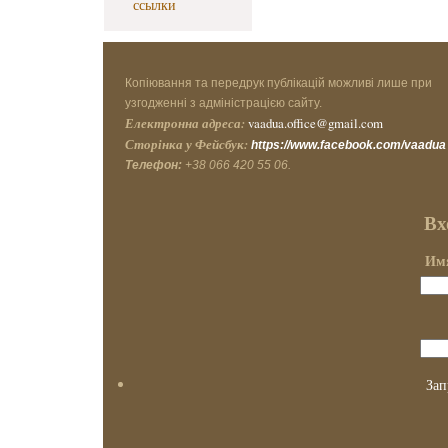
ссылки
Копіювання та передрук публікацій можливі лише при
узгодженні з адміністрацією сайту.
Електронна адреса:
vaadua.office@gmail.com
Сторінка у Фейсбук:
https://www.facebook.com/vaadua
Телефон:
+38 066 420 55 06.
Вх
Имя
Зап