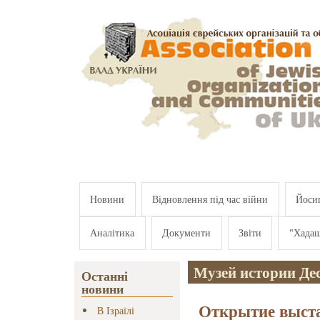
Перейти к основному содержанию
Новини
Відновлення під час війни
Йосип
Аналітика
Документи
Звіти
"Хада
Музей истории Де
Останні
новини
Открытие выст
В Ізраїлі