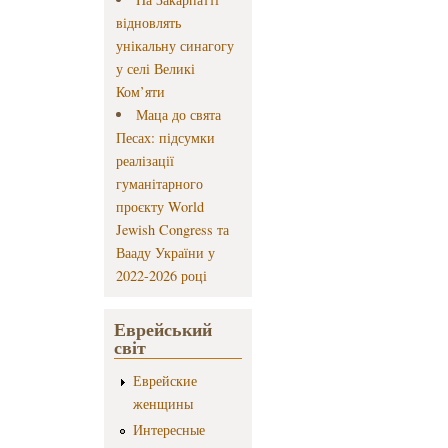
відновлять
унікальну синагогу
у селі Великі
Ком’яти
Маца до свята
Песах: підсумки
реалізації
гуманітарного
проєкту World
Jewish Congress та
Вааду України у
2022-2026 році
Еврейський
світ
Еврейские
женщины
Интересные