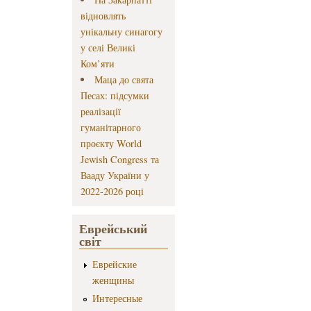
відновлять
унікальну синагогу
у селі Великі
Ком’яти
Маца до свята
Песах: підсумки
реалізації
гуманітарного
проєкту World
Jewish Congress та
Вааду України у
2022-2026 році
Еврейський
світ
Еврейские
женщины
Интересные