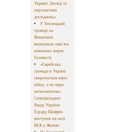
Україні: Досвід та
перспективи
досліджень»
У Теплицькій
громаді на
Вінничині
вшанували пам’ять
невинних жертв
Голокосту
«Єврейська
громада в Україні
скорочується через
війну, а не через
антисемітизм»:
Співпрезидент
Вааду України
Едуард Шифрін
виступив на сесії
ВЄК у Женеві
На Закарпатті