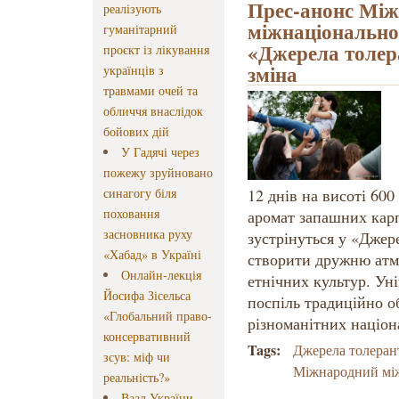
Прес-анонс Між
реалізують
міжнаціонально
гуманітарний
«Джерела толер
проєкт із лікування
зміна
українців з
травмами очей та
обличчя внаслідок
бойових дій
У Гадячі через
пожежу зруйновано
синагогу біля
12 днів на висоті 600
поховання
аромат запашних карп
засновника руху
зустрінуться у «Джер
«Хабад» в Україні
створити дружню атмо
Онлайн-лекція
етнічних культур. Ун
Йосифа Зісельса
поспіль традиційно о
«Глобальний право-
різноманітних націон
консервативний
Tags:
Джерела толеран
зсув: міф чи
Міжнародний між
реальність?»
Ваад України