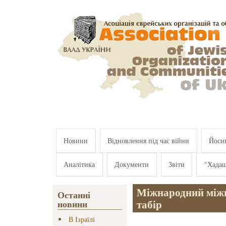
Перейти к основному содержанию
Новини
Відновлення під час війни
Йосип
Аналітика
Документи
Звіти
"Хада
Міжнародний між
Останні
табір
новини
В Ізраїлі