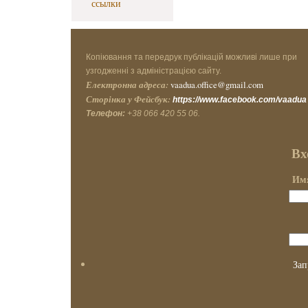
ссылки
Копіювання та передрук публікацій можливі лише при
узгодженні з адміністрацією сайту.
Електронна адреса:
vaadua.office@gmail.com
Сторінка у Фейсбук:
https://www.facebook.com/vaadua
Телефон:
+38 066 420 55 06.
Вх
Имя
Зап