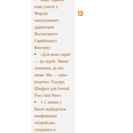
взяв участь у
Форумі
національних
директорів
Всесвітнього
Єврейського
Конгресу
«Для мене єврей
— це єврей. Немає
значення, де він
живе. Ми — одна
родина»: Едуард
Шифрін для Jewish
Post And News
1-2 липня у
Києві відбудеться
конференція
«Єврейська
спадщина в