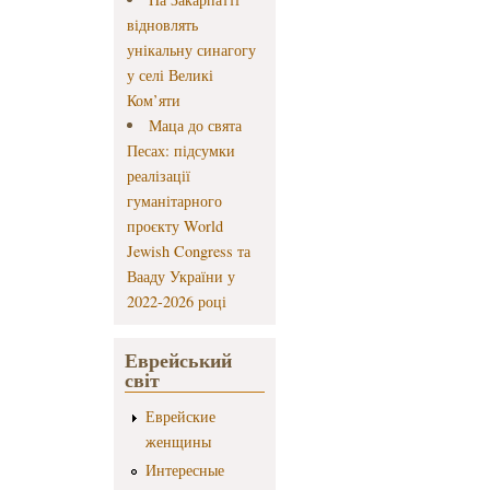
відновлять
унікальну синагогу
у селі Великі
Ком’яти
Маца до свята
Песах: підсумки
реалізації
гуманітарного
проєкту World
Jewish Congress та
Вааду України у
2022-2026 році
Еврейський
світ
Еврейские
женщины
Интересные