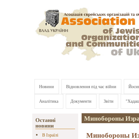
Перейти к основному содержанию
Новини
Відновлення під час війни
Йосип
Аналітика
Документи
Звіти
"Хада
Минобороны Изр
Останні
новини
Минобороны Из
В Ізраїлі