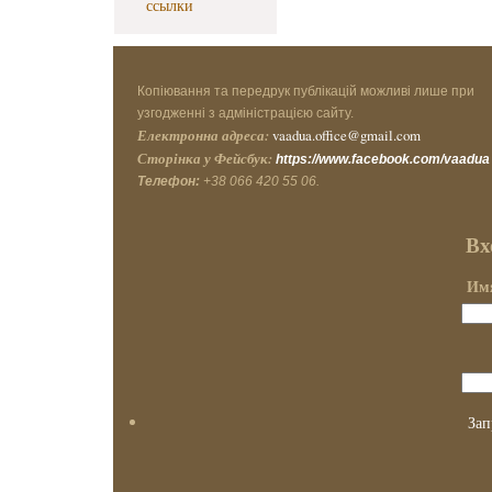
ссылки
Копіювання та передрук публікацій можливі лише при
узгодженні з адміністрацією сайту.
Електронна адреса:
vaadua.office@gmail.com
Сторінка у Фейсбук:
https://www.facebook.com/vaadua
Телефон:
+38 066 420 55 06.
Вх
Имя
Зап