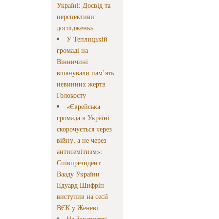
Україні: Досвід та
перспективи
досліджень»
У Теплицькій
громаді на
Вінничині
вшанували пам’ять
невинних жертв
Голокосту
«Єврейська
громада в Україні
скорочується через
війну, а не через
антисемітизм»:
Співпрезидент
Вааду України
Едуард Шифрін
виступив на сесії
ВЄК у Женеві
На Закарпатті