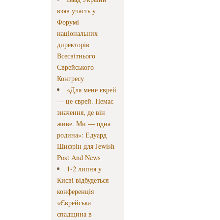
взяв участь у
Форумі
національних
директорів
Всесвітнього
Єврейського
Конгресу
«Для мене єврей
— це єврей. Немає
значення, де він
живе. Ми — одна
родина»: Едуард
Шифрін для Jewish
Post And News
1-2 липня у
Києві відбудеться
конференція
«Єврейська
спадщина в