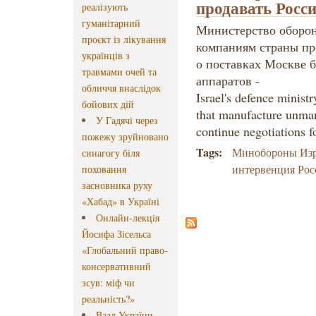
продавать Росс
реалізують
гуманітарний
Министерство оборон
проєкт із лікування
компаниям страны пр
українців з
о поставках Москве 
травмами очей та
аппаратов -
обличчя внаслідок
Israel's defence minist
бойових дій
that manufacture unman
У Гадячі через
continue negotiations f
пожежу зруйновано
Tags:
Минобороны Из
синагогу біля
интервенция Рос
поховання
засновника руху
«Хабад» в Україні
Онлайн-лекція
Йосифа Зісельса
«Глобальний право-
консервативний
зсув: міф чи
реальність?»
Ваад України