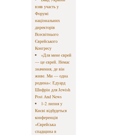
взяв участь у
Форумі
національних
директорів
Всесвітнього
Єврейського
Конгресу
«Для мене єврей
— це єврей. Немає
значення, де він
живе. Ми — одна
родина»: Едуард
Шифрін для Jewish
Post And News
1-2 липня у
Києві відбудеться
конференція
«Єврейська
спадщина в