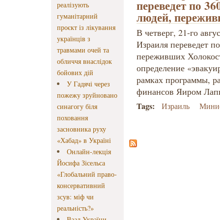
переведет по 36
реалізують
людей, пережив
гуманітарний
проєкт із лікування
В четверг, 21-го авг
українців з
Израиля переведет по
травмами очей та
переживших Холокост 
обличчя внаслідок
определение «эвакуи
бойових дій
рамках программы, р
У Гадячі через
финансов Яиром Лапи
пожежу зруйновано
Tags:
Израиль
Минис
синагогу біля
поховання
засновника руху
«Хабад» в Україні
Онлайн-лекція
Йосифа Зісельса
«Глобальний право-
консервативний
зсув: міф чи
реальність?»
Ваад України