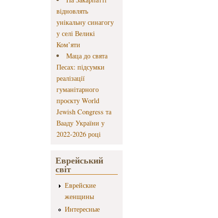
відновлять
унікальну синагогу
у селі Великі
Ком’яти
Маца до свята
Песах: підсумки
реалізації
гуманітарного
проєкту World
Jewish Congress та
Вааду України у
2022-2026 році
Еврейський
світ
Еврейские
женщины
Интересные