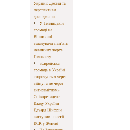
Україні: Досвід та
перспективи
досліджень»
У Теплицькій
громаді на
Вінничині
вшанували пам’ять
невинних жертв
Голокосту
«Єврейська
громада в Україні
скорочується через
війну, а не через
антисемітизм»:
Співпрезидент
Вааду України
Едуард Шифрін
виступив на сесії
ВЄК у Женеві
На Закарпатті