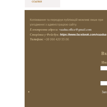
ссылки
Копіювання та передрук публікацій можливі лише при
узгодженні з адміністрацією сайту.
Електронна адреса:
vaadua.office@gmail.com
Сторінка у Фейсбук:
https://www.facebook.com/vaadua
Телефон:
+38 066 420 55 06.
Вх
Имя
Зап