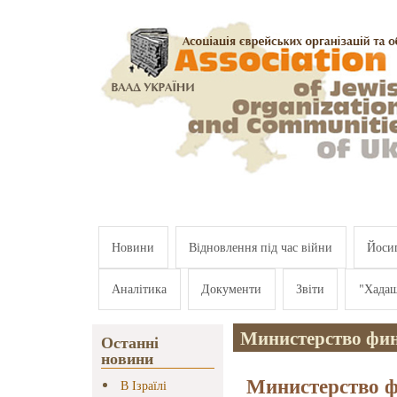
Перейти к основному содержанию
Новини
Відновлення під час війни
Йосип
Аналітика
Документи
Звіти
"Хада
Министерство фин
Останні
новини
Министерство ф
В Ізраїлі