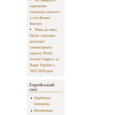
відновлять
унікальну синагогу
у селі Великі
Ком’яти
Маца до свята
Песах: підсумки
реалізації
гуманітарного
проєкту World
Jewish Congress та
Вааду України у
2022-2026 році
Еврейський
світ
Еврейские
женщины
Интересные