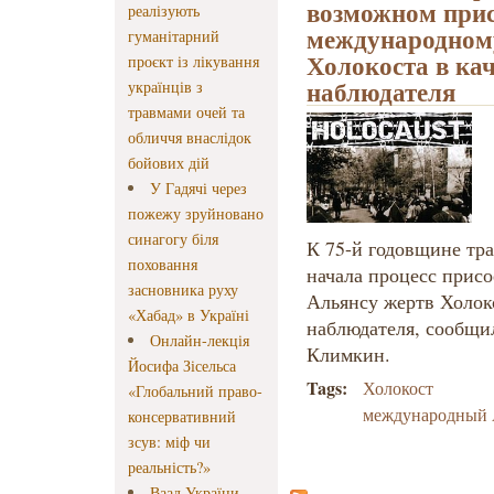
возможном при
реалізують
международном
гуманітарний
Холокоста в кач
проєкт із лікування
наблюдателя
українців з
травмами очей та
обличчя внаслідок
бойових дій
У Гадячі через
пожежу зруйновано
синагогу біля
К 75-й годовщине тра
поховання
начала процесс прис
засновника руху
Альянсу жертв Холоко
«Хабад» в Україні
наблюдателя, сообщи
Онлайн-лекція
Климкин.
Йосифа Зісельса
Tags:
Холокост
«Глобальний право-
международный 
консервативний
зсув: міф чи
реальність?»
Ваад України