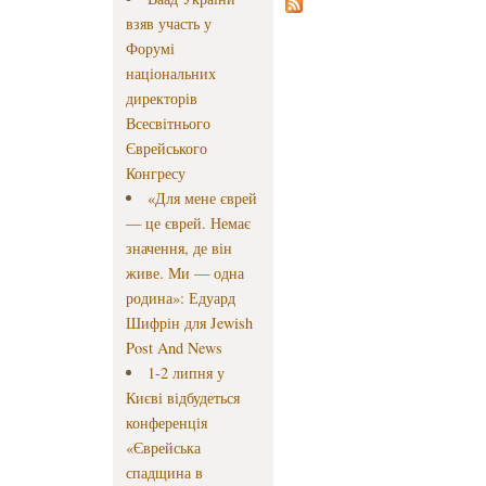
взяв участь у
Форумі
національних
директорів
Всесвітнього
Єврейського
Конгресу
«Для мене єврей
— це єврей. Немає
значення, де він
живе. Ми — одна
родина»: Едуард
Шифрін для Jewish
Post And News
1-2 липня у
Києві відбудеться
конференція
«Єврейська
спадщина в