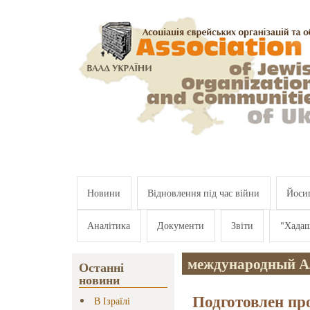
Перейти к основному содержанию
Новини
Відновлення під час війни
Йосип
Аналітика
Документи
Звіти
"Хада
международный А
Останні
новини
Подготовлен пр
В Ізраїлі