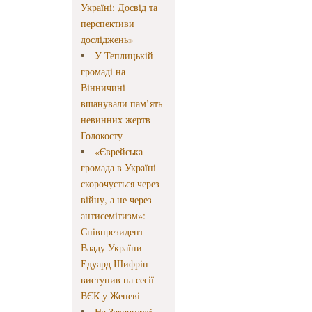
Україні: Досвід та
перспективи
досліджень»
У Теплицькій
громаді на
Вінничині
вшанували пам’ять
невинних жертв
Голокосту
«Єврейська
громада в Україні
скорочується через
війну, а не через
антисемітизм»:
Співпрезидент
Вааду України
Едуард Шифрін
виступив на сесії
ВЄК у Женеві
На Закарпатті