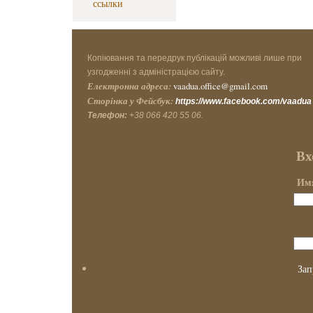
ссылки
Копіювання та передрук публікацій можливі лише при
узгодженні з адміністрацією сайту.
Електронна адреса:
vaadua.office@gmail.com
Сторінка у Фейсбук:
https://www.facebook.com/vaadua
Телефон:
+38 066 420 55 06.
Вх
Имя
Зап