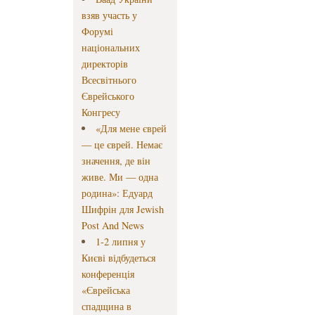
взяв участь у
Форумі
національних
директорів
Всесвітнього
Єврейського
Конгресу
«Для мене єврей
— це єврей. Немає
значення, де він
живе. Ми — одна
родина»: Едуард
Шифрін для Jewish
Post And News
1-2 липня у
Києві відбудеться
конференція
«Єврейська
спадщина в