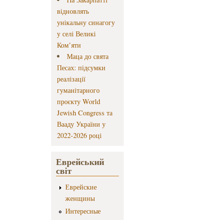
відновлять
унікальну синагогу
у селі Великі
Ком’яти
Маца до свята
Песах: підсумки
реалізації
гуманітарного
проєкту World
Jewish Congress та
Вааду України у
2022-2026 році
Еврейський
світ
Еврейские
женщины
Интересные