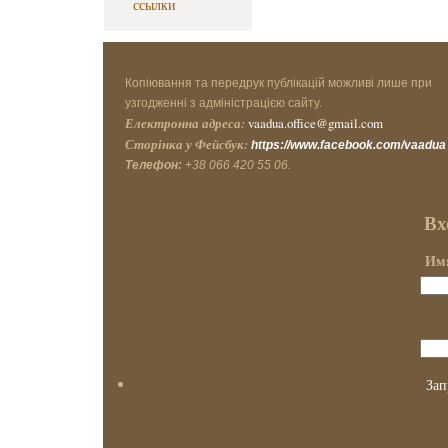
ссылки
Копіювання та передрук публікацій можливі лише при
узгодженні з адміністрацією сайту.
Електронна адреса:
vaadua.office@gmail.com
Сторінка у Фейсбук:
https://www.facebook.com/vaadua
Телефон:
+38 066 420 55 06.
Вх
Имя
Зап