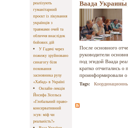
Ваада Украины 
реалізують
гуманітарний
проєкт із лікування
українців з
травмами очей та
обличчя внаслідок
бойових дій
После основного отч
У Гадячі через
руководители основн
пожежу зруйновано
под эгидой Ваада реа
синагогу біля
кратко отчитались о 
поховання
проинформировали о
засновника руху
«Хабад» в Україні
Tags:
Координационны
Онлайн-лекція
Йосифа Зісельса
«Глобальний право-
консервативний
зсув: міф чи
реальність?»
Ваад України