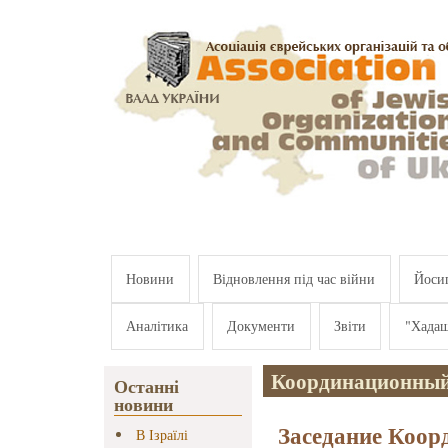
Перейти к основному содержанию
Новини
Відновлення під час війни
Йосип
Аналітика
Документи
Звіти
"Хада
Координационный
Останні
новини
Заседание Коор
В Ізраїлі