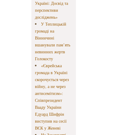
Україні: Досвід та
перспективи
досліджень»
У Теплицькій
громаді на
Вінничині
вшанували пам’ять
невинних жертв
Голокосту
«Єврейська
громада в Україні
скорочується через
війну, а не через
антисемітизм»:
Співпрезидент
Вааду України
Едуард Шифрін
виступив на сесії
ВЄК у Женеві
На Закарпатті