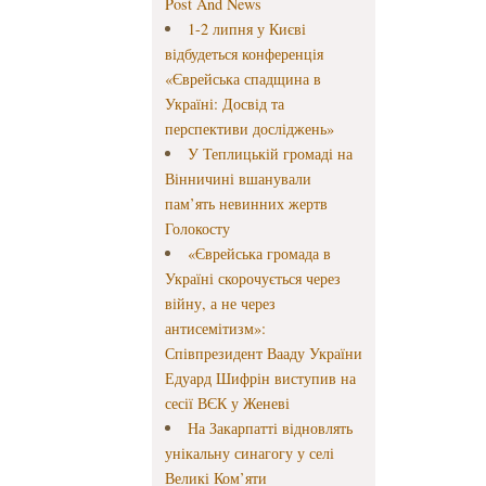
Post And News
1-2 липня у Києві
відбудеться конференція
«Єврейська спадщина в
Україні: Досвід та
перспективи досліджень»
У Теплицькій громаді на
Вінничині вшанували
пам’ять невинних жертв
Голокосту
«Єврейська громада в
Україні скорочується через
війну, а не через
антисемітизм»:
Співпрезидент Вааду України
Едуард Шифрін виступив на
сесії ВЄК у Женеві
На Закарпатті відновлять
унікальну синагогу у селі
Великі Ком’яти