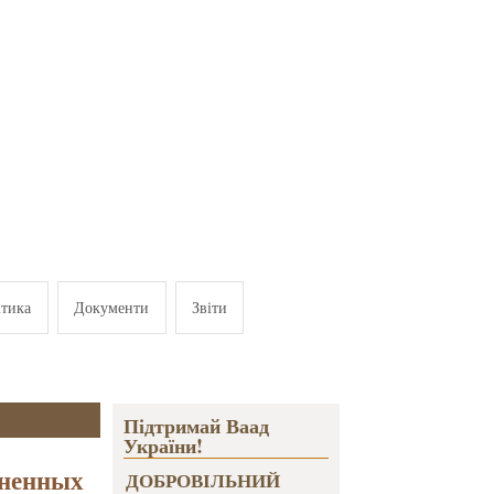
ітика
Документи
Звіти
Підтримай Ваад
України!
иненных
ДОБРОВІЛЬНИЙ