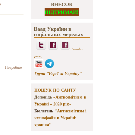
ю
ВНЕСОК
ПІДТРИМАЙ!
Ваад України в
соціальних мережах
(vaadua
press)
о
Подробнее
Исполнительный
Група "Євреї за Україну"
директор
Конфедерации
объединенных
ПОШУК ПО САЙТУ
сионистов
Доповідь
«Антисемітизм в
Джесси
Україні – 2020 рік»
Султаник
поздравил
Бюлетень
"Антисемітизм і
еврейскую
ксенофобія в Україні:
общину
хроніка"
Украины с
Новым годом