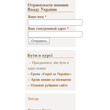
Отримувати новини
Вааду України
Ваше имя
*
Ваш электронный адрес
*
Бути в курсі
–
Пр
иєднатися, аби бути в
курсі новин
– Група
«Євреї за Україну»
–
Архів новин за місяцями
–
Основні рубрики сайту
Погода
Погода в
Киеве