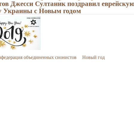
тов Джесси Султаник поздравил еврейску
 Украины с Новым годом
нфедерация объединенных сионистов
Новый год