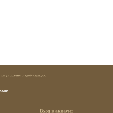
при узгодженні з адміністрацією
vaadua
Вход в аккаунт