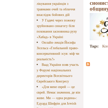
сионис
лікування українців з
общину
травмами очей та обличчя
внаслідок бойових дій
У Гадячі через пожежу
зруйновано синагогу біля
поховання засновника руху
«Хабад» в Україні
Онлайн-лекція Йосифа
Tags:
Ко
Зісельса «Глобальний право-
консервативний зсув: міф чи
реальність?»
Ваад України взяв участь
у Форумі національних
директорів Всесвітнього
Єврейського Конгресу
«Для мене єврей — це
єврей. Немає значення, де він
живе. Ми — одна родина»:
Едуард Шифрін для Jewish