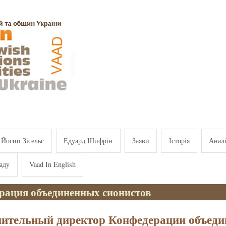
Йосип Зісельс
Едуард Шифрін
Заяви
Історія
Анал
аду
Vaad In English
рация объединенных сионистов
ительный директор Конфедерации объед