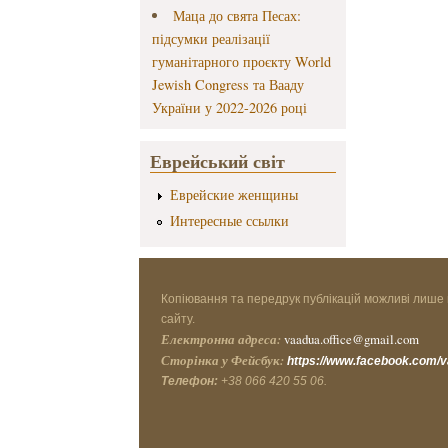
Маца до свята Песах:
підсумки реалізації
гуманітарного проєкту World
Jewish Congress та Вааду
України у 2022-2026 році
Еврейський світ
Еврейские женщины
Интересные ссылки
Копіювання та передрук публікацій можливі лише 
сайту.
Електронна адреса:
vaadua.office@gmail.com
Сторінка у Фейсбук:
https://www.facebook.com/
Телефон:
+38 066 420 55 06.